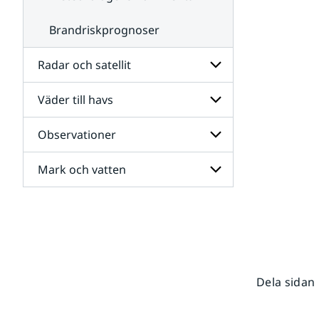
Brandriskprognoser
Radar och satellit
Väder till havs
Undersidor
för
Radar
Observationer
Undersidor
och
för
satellit
Väder
Mark och vatten
Undersidor
till
för
havs
Observationer
Undersidor
för
Mark
och
vatten
Dela sidan