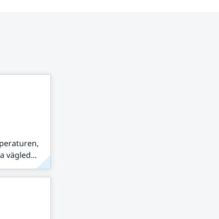
peraturen,
 vägled...