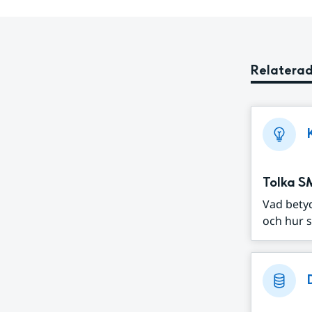
Relaterad
Tolka S
Vad bety
och hur s