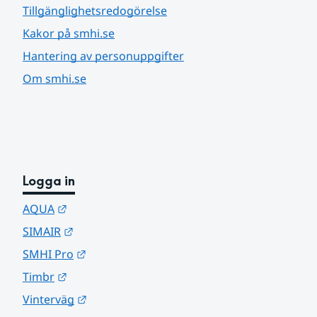
Tillgänglighetsredogörelse
Kakor på smhi.se
Hantering av personuppgifter
Om smhi.se
Logga in
Länk till annan webbplats.
AQUA
Länk till annan webbplats.
SIMAIR
Länk till annan webbplats.
SMHI Pro
Länk till annan webbplats.
Timbr
Länk till annan webbplats.
Vinterväg