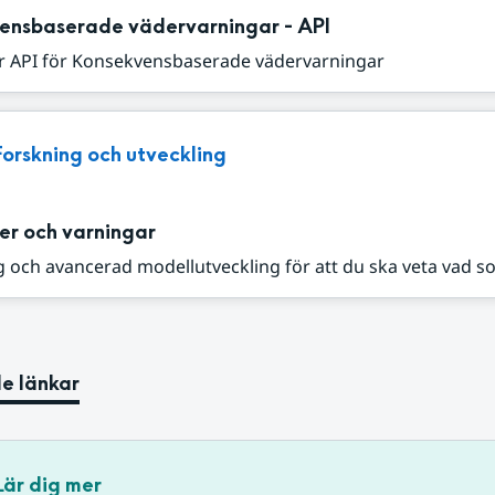
ensbaserade vädervarningar - API
r API för Konsekvensbaserade vädervarningar
Forskning och utveckling
er och varningar
 och avancerad modellutveckling för att du ska veta vad s
e länkar
Lär dig mer