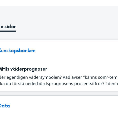
e sidor
Kunskapsbanken
MHIs väderprognoser
der egentligen vädersymbolen? Vad avser ”känns som”-tem
ka du förstå nederbördsprognosens procentsiffror? I denna
Data