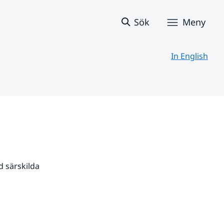
Sök
Meny
In English
 särskilda 