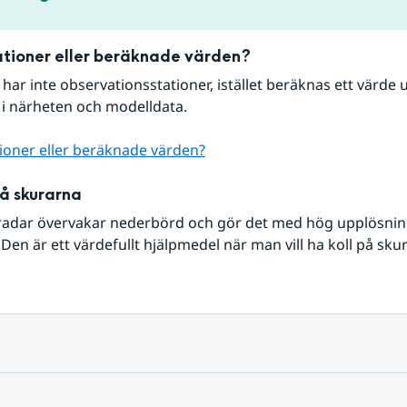
tioner eller beräknade värden?
r har inte observationsstationer, istället beräknas ett värde u
 i närheten och modelldata.
ioner eller beräknade värden?
på skurarna
radar övervakar nederbörd och gör det med hög upplösning 
Den är ett värdefullt hjälpmedel när man vill ha koll på sku