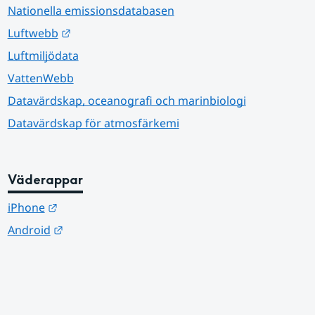
Nationella emissionsdatabasen
Länk till annan webbplats.
Luftwebb
Luftmiljödata
VattenWebb
Datavärdskap, oceanografi och marinbiologi
Datavärdskap för atmosfärkemi
Väderappar
Länk till annan webbplats.
iPhone
Länk till annan webbplats.
Android