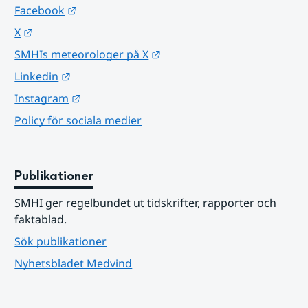
Länk till annan webbplats.
Facebook
Länk till annan webbplats.
X
Länk till annan webbplats.
SMHIs meteorologer på X
Länk till annan webbplats.
Linkedin
Länk till annan webbplats.
Instagram
Policy för sociala medier
Publikationer
SMHI ger regelbundet ut tidskrifter, rapporter och 
faktablad.
Sök publikationer
Nyhetsbladet Medvind