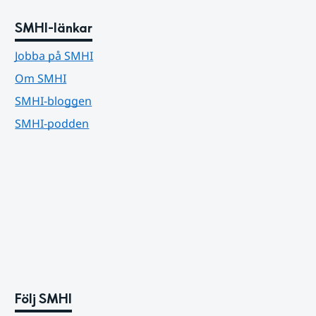
SMHI-länkar
Jobba på SMHI
Om SMHI
SMHI-bloggen
SMHI-podden
Följ SMHI