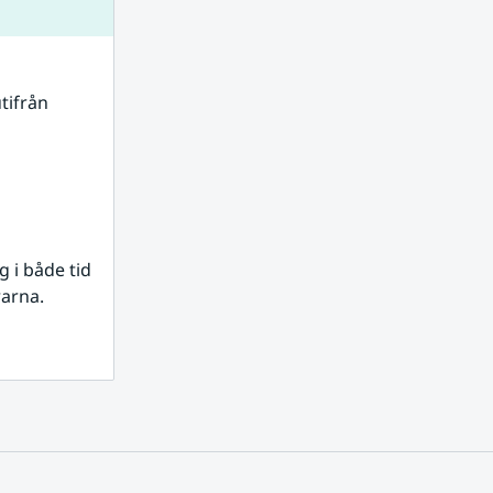
tifrån 
i både tid 
rarna.