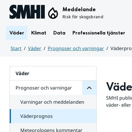
Hoppa till sidans innehåll
Meddelande
Risk för skogsbrand
Väder
Klimat
Data
Professionella tjänster
Start
Väder
Prognoser och varningar
Väderpr
varningar
och
Huvudinnehåll
Prognoser
för
Undersidor
Väder
Väde
Prognoser och varningar
SMHI public
Varningar och meddelanden
väder- eller
Väderprognos
Meteorologens kommentar