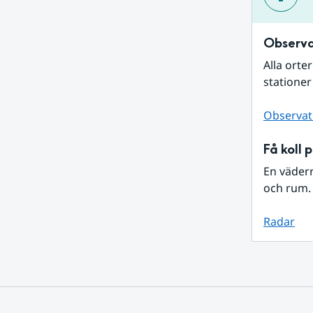
Observa
Alla orte
stationer
Observat
Få koll 
En väder
och rum. 
Radar