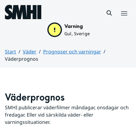
Hoppa till sidans innehåll
Meny
Varning
Gul, Sverige
Start
Väder
Prognoser och varningar
Väderprognos
Huvudinnehåll
Väderprognos
SMHI publicerar väderfilmer måndagar, onsdagar och 
fredagar. Eller vid särskilda väder- eller 
varningssituationer.