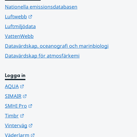
Nationella emissionsdatabasen
Länk till annan webbplats.
Luftwebb
Luftmiljödata
VattenWebb
Datavärdskap, oceanografi och marinbiologi
Datavärdskap för atmosfärkemi
Logga in
Länk till annan webbplats.
AQUA
Länk till annan webbplats.
SIMAIR
Länk till annan webbplats.
SMHI Pro
Länk till annan webbplats.
Timbr
Länk till annan webbplats.
Vinterväg
Länk till annan webbplats.
Väderlarm