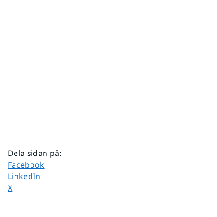
Dela sidan på
:
Dela sidan på
Facebook
Dela sidan på
LinkedIn
Dela sidan på
X