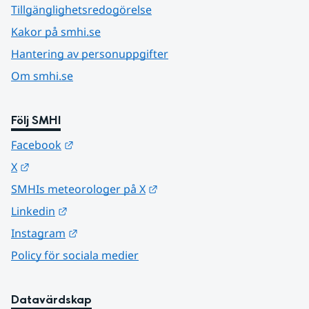
Tillgänglighetsredogörelse
Kakor på smhi.se
Hantering av personuppgifter
Om smhi.se
Följ SMHI
Länk till annan webbplats.
Facebook
Länk till annan webbplats.
X
Länk till annan webbplats.
SMHIs meteorologer på X
Länk till annan webbplats.
Linkedin
Länk till annan webbplats.
Instagram
Policy för sociala medier
Datavärdskap