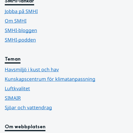
SMHI-länkar
Jobba på SMHI
Om SMHI
SMHI-bloggen
SMHI-podden
Teman
Havsmiljö i kust och hav
Kunskapscentrum för klimatanpassning
Luftkvalitet
SIMAIR
Sjöar och vattendrag
Om webbplatsen