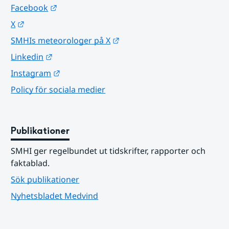
Länk till annan webbplats.
Facebook
Länk till annan webbplats.
X
Länk till annan webbplats.
SMHIs meteorologer på X
Länk till annan webbplats.
Linkedin
Länk till annan webbplats.
Instagram
Policy för sociala medier
Publikationer
SMHI ger regelbundet ut tidskrifter, rapporter och 
faktablad.
Sök publikationer
Nyhetsbladet Medvind