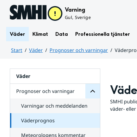
Hoppa till sidans innehåll
Varning
Gul, Sverige
Väder
Klimat
Data
Professionella tjänster
Start
Väder
Prognoser och varningar
Väderpr
varningar
och
Huvudinnehåll
Prognoser
för
Undersidor
Väder
Väde
Prognoser och varningar
SMHI public
Varningar och meddelanden
väder- eller
Väderprognos
Meteorologens kommentar