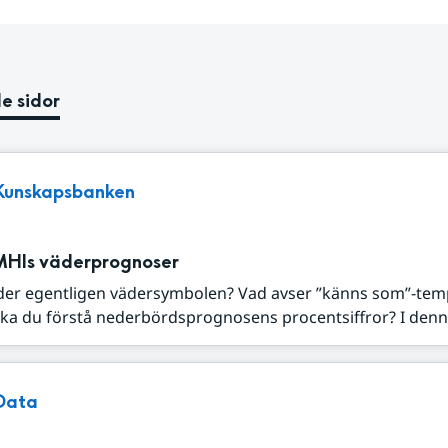
e sidor
Kunskapsbanken
MHIs väderprognoser
der egentligen vädersymbolen? Vad avser ”känns som”-tem
ka du förstå nederbördsprognosens procentsiffror? I denna
Data