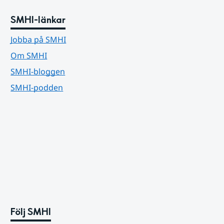
SMHI-länkar
Jobba på SMHI
Om SMHI
SMHI-bloggen
SMHI-podden
Följ SMHI