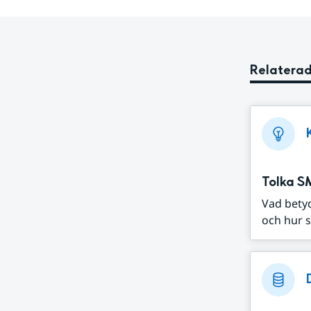
Relaterad
Tolka S
Vad bety
och hur s