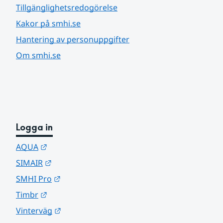
Tillgänglighetsredogörelse
Kakor på smhi.se
Hantering av personuppgifter
Om smhi.se
Logga in
Länk till annan webbplats.
AQUA
Länk till annan webbplats.
SIMAIR
Länk till annan webbplats.
SMHI Pro
Länk till annan webbplats.
Timbr
Länk till annan webbplats.
Vinterväg