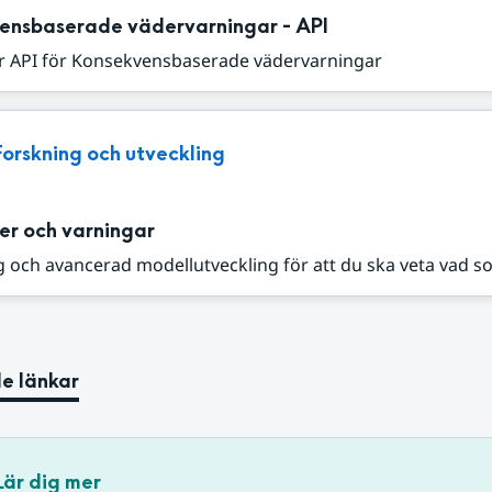
ensbaserade vädervarningar - API
r API för Konsekvensbaserade vädervarningar
Forskning och utveckling
er och varningar
 och avancerad modellutveckling för att du ska veta vad s
e länkar
Lär dig mer