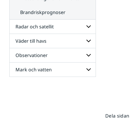
Brandriskprognoser
Radar och satellit
Väder till havs
Undersidor
för
Radar
Observationer
Undersidor
och
för
satellit
Väder
Mark och vatten
Undersidor
till
för
havs
Observationer
Undersidor
för
Mark
och
vatten
Dela sidan