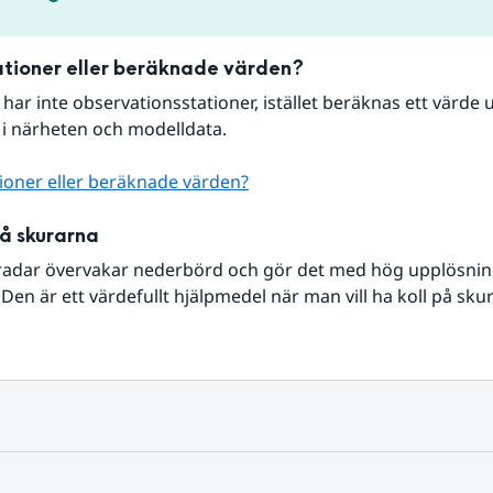
tioner eller beräknade värden?
r har inte observationsstationer, istället beräknas ett värde u
 i närheten och modelldata.
ioner eller beräknade värden?
på skurarna
radar övervakar nederbörd och gör det med hög upplösning 
Den är ett värdefullt hjälpmedel när man vill ha koll på sku