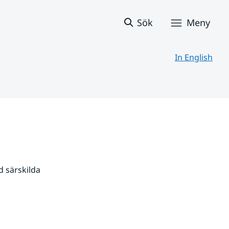
Sök
Meny
In English
 särskilda 