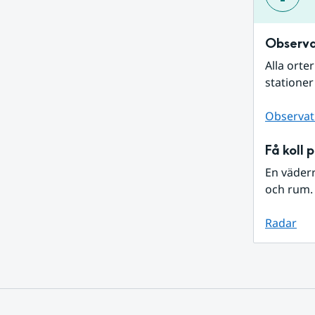
Observa
Alla orte
stationer
Observat
Få koll 
En väder
och rum. 
Radar