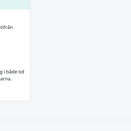
tifrån 
i både tid 
rarna.