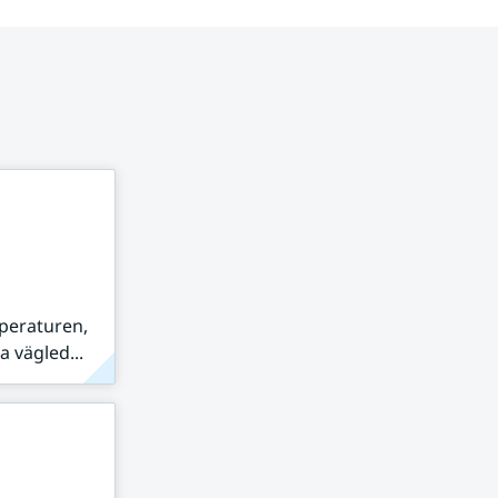
peraturen,
 vägled...