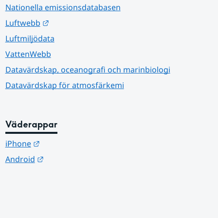
Nationella emissionsdatabasen
Länk till annan webbplats.
Luftwebb
Luftmiljödata
VattenWebb
Datavärdskap, oceanografi och marinbiologi
Datavärdskap för atmosfärkemi
Väderappar
Länk till annan webbplats.
iPhone
Länk till annan webbplats.
Android