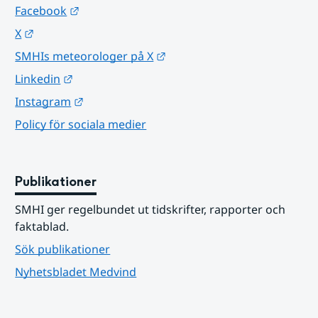
Länk till annan webbplats.
Facebook
Länk till annan webbplats.
X
Länk till annan webbplats.
SMHIs meteorologer på X
Länk till annan webbplats.
Linkedin
Länk till annan webbplats.
Instagram
Policy för sociala medier
Publikationer
SMHI ger regelbundet ut tidskrifter, rapporter och 
faktablad.
Sök publikationer
Nyhetsbladet Medvind