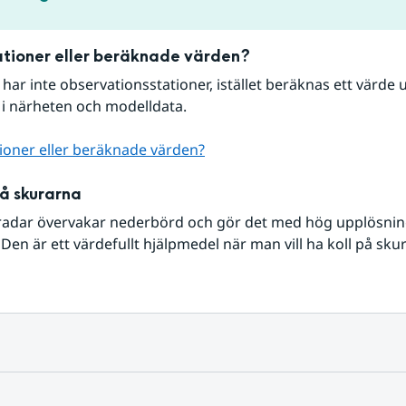
tioner eller beräknade värden?
r har inte observationsstationer, istället beräknas ett värde u
 i närheten och modelldata.
ioner eller beräknade värden?
på skurarna
radar övervakar nederbörd och gör det med hög upplösning 
Den är ett värdefullt hjälpmedel när man vill ha koll på sku