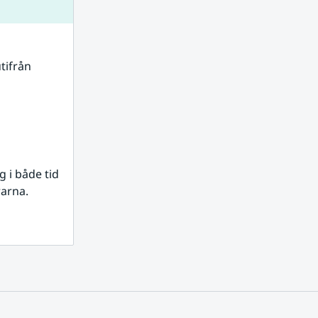
tifrån 
i både tid 
rarna.