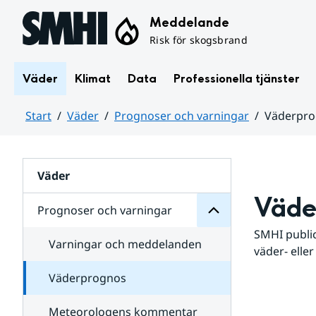
Hoppa till sidans innehåll
Meddelande
Risk för skogsbrand
Väder
Klimat
Data
Professionella tjänster
Start
Väder
Prognoser och varningar
Väderpr
varningar
och
Huvudinnehåll
Prognoser
för
Undersidor
Väder
Väde
Prognoser och varningar
SMHI public
Varningar och meddelanden
väder- eller
Väderprognos
Meteorologens kommentar