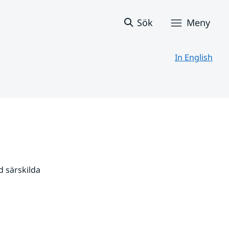
Sök
Meny
In English
 särskilda 