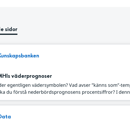
e sidor
Kunskapsbanken
MHIs väderprognoser
der egentligen vädersymbolen? Vad avser ”känns som”-tem
ka du förstå nederbördsprognosens procentsiffror? I denna
Data