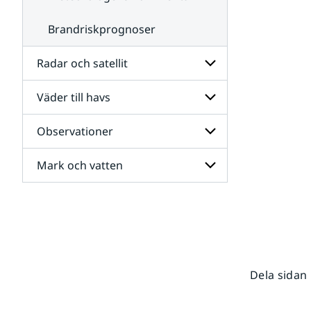
Brandriskprognoser
Radar och satellit
Väder till havs
Undersidor
för
Radar
Observationer
Undersidor
och
för
satellit
Väder
Mark och vatten
Undersidor
till
för
havs
Observationer
Undersidor
för
Mark
och
vatten
Dela sidan