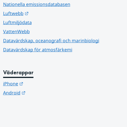
Nationella emissionsdatabasen
Länk till annan webbplats.
Luftwebb
Luftmiljödata
VattenWebb
Datavärdskap, oceanografi och marinbiologi
Datavärdskap för atmosfärkemi
Väderappar
Länk till annan webbplats.
iPhone
Länk till annan webbplats.
Android