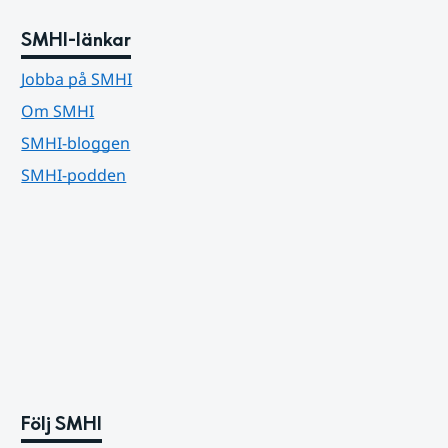
SMHI-länkar
Jobba på SMHI
Om SMHI
SMHI-bloggen
SMHI-podden
Följ SMHI