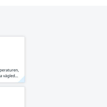
peraturen,
 vägled...