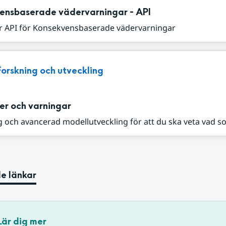
ensbaserade vädervarningar - API
r API för Konsekvensbaserade vädervarningar
Forskning och utveckling
er och varningar
 och avancerad modellutveckling för att du ska veta vad s
e länkar
Lär dig mer