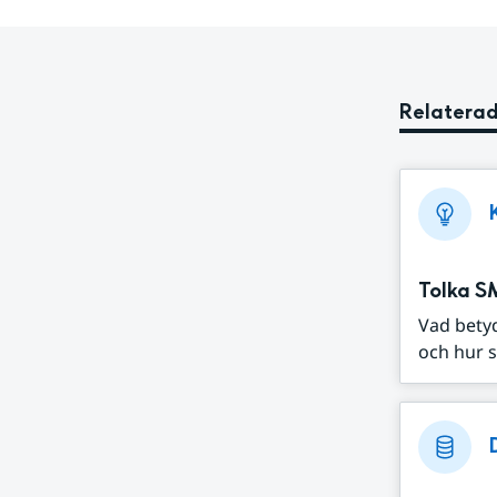
Relaterad
Tolka S
Vad bety
och hur s