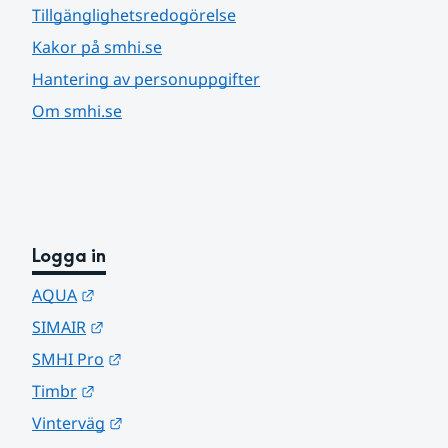
Tillgänglighetsredogörelse
Kakor på smhi.se
Hantering av personuppgifter
Om smhi.se
Logga in
Länk till annan webbplats.
AQUA
Länk till annan webbplats.
SIMAIR
Länk till annan webbplats.
SMHI Pro
Länk till annan webbplats.
Timbr
Länk till annan webbplats.
Vinterväg