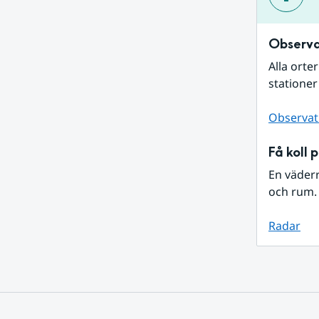
Observa
Alla orte
stationer
Observat
Få koll 
En väder
och rum. 
Radar