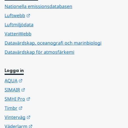
Nationella emissionsdatabasen
Länk till annan webbplats.
Luftwebb
Luftmiljödata
VattenWebb
Datavärdskap, oceanografi och marinbiologi
Datavärdskap för atmosfärkemi
Logga in
Länk till annan webbplats.
AQUA
Länk till annan webbplats.
SIMAIR
Länk till annan webbplats.
SMHI Pro
Länk till annan webbplats.
Timbr
Länk till annan webbplats.
Vinterväg
Länk till annan webbplats.
Väderlarm