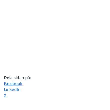
Dela sidan på
:
Dela sidan på
Facebook
Dela sidan på
LinkedIn
Dela sidan på
X