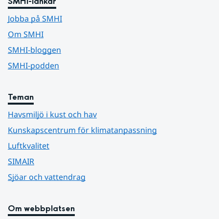
SMHI-länkar
Jobba på SMHI
Om SMHI
SMHI-bloggen
SMHI-podden
Teman
Havsmiljö i kust och hav
Kunskapscentrum för klimatanpassning
Luftkvalitet
SIMAIR
Sjöar och vattendrag
Om webbplatsen