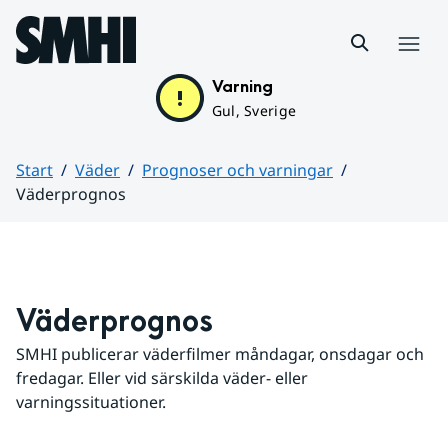
Hoppa till sidans innehåll
Meny
Varning
Gul, Sverige
Start
Väder
Prognoser och varningar
Väderprognos
Huvudinnehåll
Väderprognos
SMHI publicerar väderfilmer måndagar, onsdagar och 
fredagar. Eller vid särskilda väder- eller 
varningssituationer.