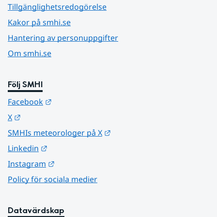
Tillgänglighetsredogörelse
Kakor på smhi.se
Hantering av personuppgifter
Om smhi.se
Följ SMHI
Länk till annan webbplats.
Facebook
Länk till annan webbplats.
X
Länk till annan webbplats.
SMHIs meteorologer på X
Länk till annan webbplats.
Linkedin
Länk till annan webbplats.
Instagram
Policy för sociala medier
Datavärdskap