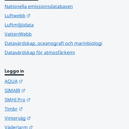
Nationella emissionsdatabasen
Länk till annan webbplats.
Luftwebb
Luftmiljödata
VattenWebb
Datavärdskap, oceanografi och marinbiologi
Datavärdskap för atmosfärkemi
Logga in
Länk till annan webbplats.
AQUA
Länk till annan webbplats.
SIMAIR
Länk till annan webbplats.
SMHI Pro
Länk till annan webbplats.
Timbr
Länk till annan webbplats.
Vinterväg
Länk till annan webbplats.
Väderlarm