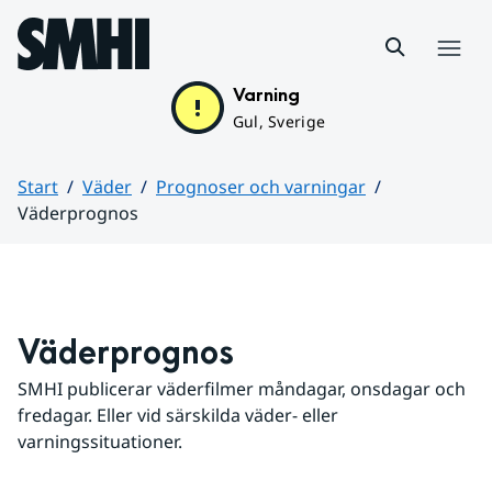
Hoppa till sidans innehåll
Meny
Varning
Gul, Sverige
Start
Väder
Prognoser och varningar
Väderprognos
Huvudinnehåll
Väderprognos
SMHI publicerar väderfilmer måndagar, onsdagar och 
fredagar. Eller vid särskilda väder- eller 
varningssituationer.