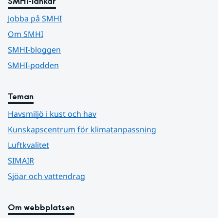
SMHI-länkar
Jobba på SMHI
Om SMHI
SMHI-bloggen
SMHI-podden
Teman
Havsmiljö i kust och hav
Kunskapscentrum för klimatanpassning
Luftkvalitet
SIMAIR
Sjöar och vattendrag
Om webbplatsen