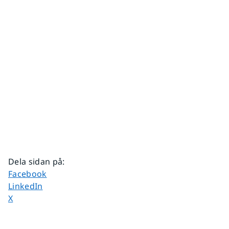
Dela sidan på
:
Dela sidan på
Facebook
Dela sidan på
LinkedIn
Dela sidan på
X