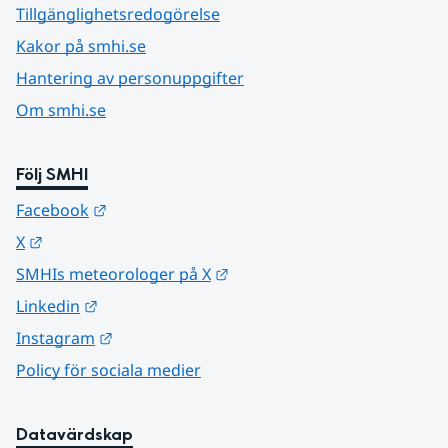
Tillgänglighetsredogörelse
Kakor på smhi.se
Hantering av personuppgifter
Om smhi.se
Följ SMHI
Länk till annan webbplats.
Facebook
Länk till annan webbplats.
X
Länk till annan webbplats.
SMHIs meteorologer på X
Länk till annan webbplats.
Linkedin
Länk till annan webbplats.
Instagram
Policy för sociala medier
Datavärdskap