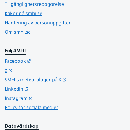
Tillgänglighetsredogörelse
Kakor på smhi.se
Hantering av personuppgifter
Om smhi.se
Följ SMHI
Länk till annan webbplats.
Facebook
Länk till annan webbplats.
X
Länk till annan webbplats.
SMHIs meteorologer på X
Länk till annan webbplats.
Linkedin
Länk till annan webbplats.
Instagram
Policy för sociala medier
Datavärdskap