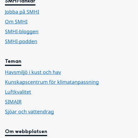
SMHI-länkar
Jobba på SMHI
Om SMHI
SMHI-bloggen
SMHI-podden
Teman
Havsmiljö i kust och hav
Kunskapscentrum för klimatanpassning
Luftkvalitet
SIMAIR
Sjöar och vattendrag
Om webbplatsen