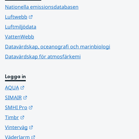
Nationella emissionsdatabasen
Länk till annan webbplats.
Luftwebb
Luftmiljödata
VattenWebb
Datavärdskap, oceanografi och marinbiologi
Datavärdskap för atmosfärkemi
Logga in
Länk till annan webbplats.
AQUA
Länk till annan webbplats.
SIMAIR
Länk till annan webbplats.
SMHI Pro
Länk till annan webbplats.
Timbr
Länk till annan webbplats.
Vinterväg
Länk till annan webbplats.
Väderlarm