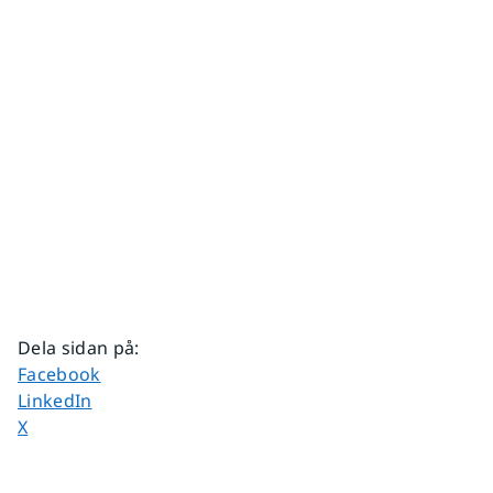
Dela sidan på
:
Dela sidan på
Facebook
Dela sidan på
LinkedIn
Dela sidan på
X