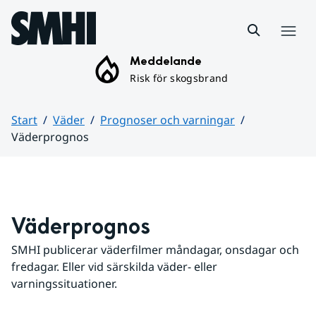
Hoppa till sidans innehåll
Meny
Meddelande
Risk för skogsbrand
Start
Väder
Prognoser och varningar
Väderprognos
Huvudinnehåll
Väderprognos
SMHI publicerar väderfilmer måndagar, onsdagar och 
fredagar. Eller vid särskilda väder- eller 
varningssituationer.