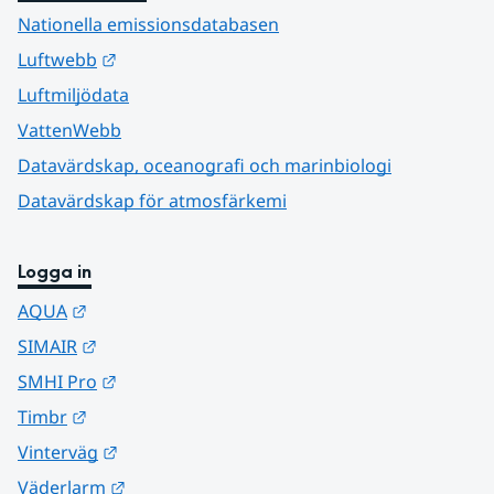
Nationella emissionsdatabasen
Länk till annan webbplats.
Luftwebb
Luftmiljödata
VattenWebb
Datavärdskap, oceanografi och marinbiologi
Datavärdskap för atmosfärkemi
Logga in
Länk till annan webbplats.
AQUA
Länk till annan webbplats.
SIMAIR
Länk till annan webbplats.
SMHI Pro
Länk till annan webbplats.
Timbr
Länk till annan webbplats.
Vinterväg
Länk till annan webbplats.
Väderlarm