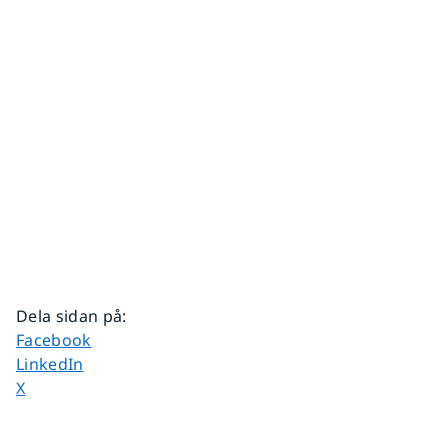
Dela sidan på
:
Dela sidan på
Facebook
Dela sidan på
LinkedIn
Dela sidan på
X