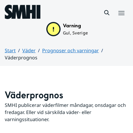
Hoppa till sidans innehåll
Meny
Varning
Gul, Sverige
Start
Väder
Prognoser och varningar
Väderprognos
Huvudinnehåll
Väderprognos
SMHI publicerar väderfilmer måndagar, onsdagar och 
fredagar. Eller vid särskilda väder- eller 
varningssituationer.