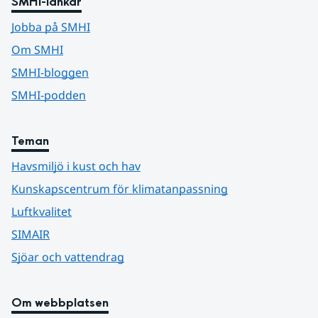
SMHI-länkar
Jobba på SMHI
Om SMHI
SMHI-bloggen
SMHI-podden
Teman
Havsmiljö i kust och hav
Kunskapscentrum för klimatanpassning
Luftkvalitet
SIMAIR
Sjöar och vattendrag
Om webbplatsen