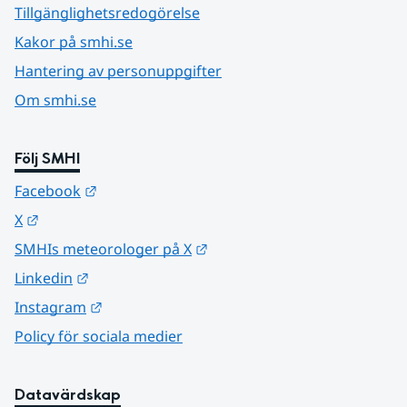
Tillgänglighetsredogörelse
Kakor på smhi.se
Hantering av personuppgifter
Om smhi.se
Följ SMHI
Länk till annan webbplats.
Facebook
Länk till annan webbplats.
X
Länk till annan webbplats.
SMHIs meteorologer på X
Länk till annan webbplats.
Linkedin
Länk till annan webbplats.
Instagram
Policy för sociala medier
Datavärdskap