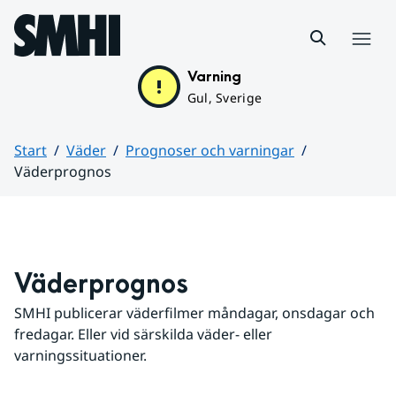
Hoppa till sidans innehåll
Meny
Varning
Gul, Sverige
Start
Väder
Prognoser och varningar
Väderprognos
Huvudinnehåll
Väderprognos
SMHI publicerar väderfilmer måndagar, onsdagar och 
fredagar. Eller vid särskilda väder- eller 
varningssituationer.