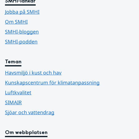
SMHI-länkar
Jobba på SMHI
Om SMHI
SMHI-bloggen
SMHI-podden
Teman
Havsmiljö i kust och hav
Kunskapscentrum för klimatanpassning
Luftkvalitet
SIMAIR
Sjöar och vattendrag
Om webbplatsen