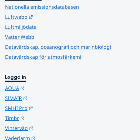
Nationella emissionsdatabasen
Länk till annan webbplats.
Luftwebb
Luftmiljödata
VattenWebb
Datavärdskap, oceanografi och marinbiologi
Datavärdskap för atmosfärkemi
Logga in
Länk till annan webbplats.
AQUA
Länk till annan webbplats.
SIMAIR
Länk till annan webbplats.
SMHI Pro
Länk till annan webbplats.
Timbr
Länk till annan webbplats.
Vinterväg
Länk till annan webbplats.
Väderlarm