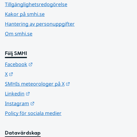
Tillgänglighetsredogörelse
Kakor på smhi.se
Hantering av personuppgifter
Om smhi.se
Följ SMHI
Länk till annan webbplats.
Facebook
Länk till annan webbplats.
X
Länk till annan webbplats.
SMHIs meteorologer på X
Länk till annan webbplats.
Linkedin
Länk till annan webbplats.
Instagram
Policy för sociala medier
Datavärdskap