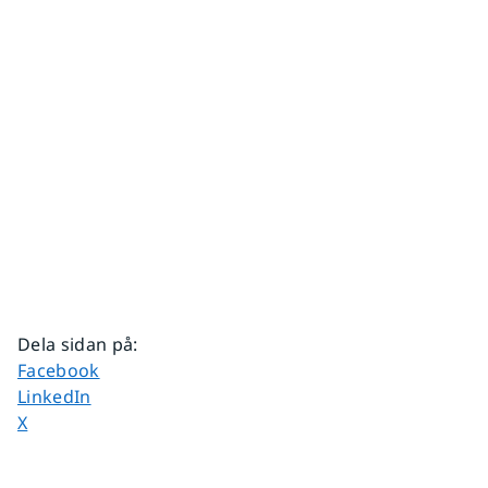
Dela sidan på
:
Dela sidan på
Facebook
Dela sidan på
LinkedIn
Dela sidan på
X