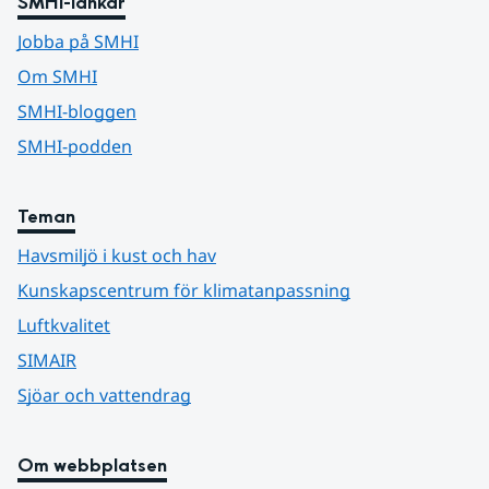
SMHI-länkar
Jobba på SMHI
Om SMHI
SMHI-bloggen
SMHI-podden
Teman
Havsmiljö i kust och hav
Kunskapscentrum för klimatanpassning
Luftkvalitet
SIMAIR
Sjöar och vattendrag
Om webbplatsen