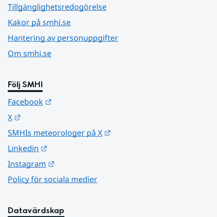
Tillgänglighetsredogörelse
Kakor på smhi.se
Hantering av personuppgifter
Om smhi.se
Följ SMHI
Länk till annan webbplats.
Facebook
Länk till annan webbplats.
X
Länk till annan webbplats.
SMHIs meteorologer på X
Länk till annan webbplats.
Linkedin
Länk till annan webbplats.
Instagram
Policy för sociala medier
Datavärdskap