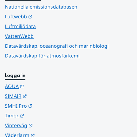
Nationella emissionsdatabasen
Länk till annan webbplats.
Luftwebb
Luftmiljödata
VattenWebb
Datavärdskap, oceanografi och marinbiologi
Datavärdskap för atmosfärkemi
Logga in
Länk till annan webbplats.
AQUA
Länk till annan webbplats.
SIMAIR
Länk till annan webbplats.
SMHI Pro
Länk till annan webbplats.
Timbr
Länk till annan webbplats.
Vinterväg
Länk till annan webbplats.
Väderlarm