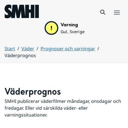
Hoppa till sidans innehåll
Meny
Varning
Gul, Sverige
Start
Väder
Prognoser och varningar
Väderprognos
Huvudinnehåll
Väderprognos
SMHI publicerar väderfilmer måndagar, onsdagar och 
fredagar. Eller vid särskilda väder- eller 
varningssituationer.