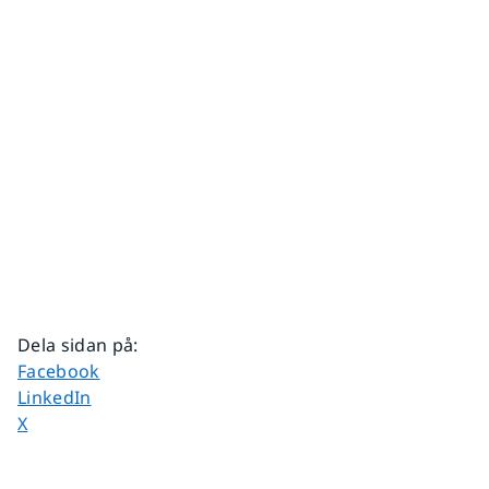
Dela sidan på
:
Dela sidan på
Facebook
Dela sidan på
LinkedIn
Dela sidan på
X