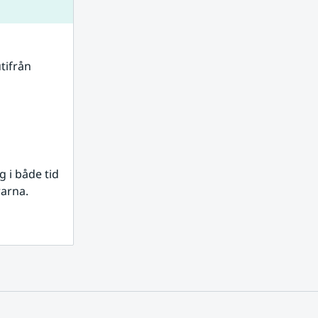
tifrån 
i både tid 
rarna.