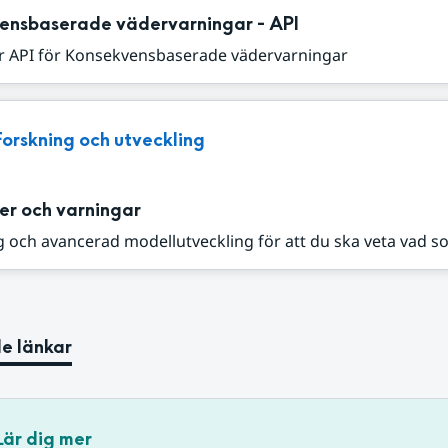
ensbaserade vädervarningar - API
r API för Konsekvensbaserade vädervarningar
Forskning och utveckling
er och varningar
 och avancerad modellutveckling för att du ska veta vad s
e länkar
Lär dig mer