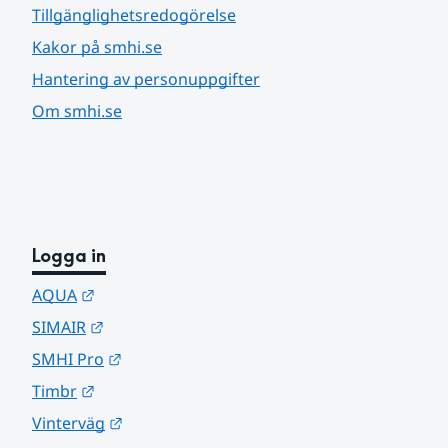
Tillgänglighetsredogörelse
Kakor på smhi.se
Hantering av personuppgifter
Om smhi.se
Logga in
Länk till annan webbplats.
AQUA
Länk till annan webbplats.
SIMAIR
Länk till annan webbplats.
SMHI Pro
Länk till annan webbplats.
Timbr
Länk till annan webbplats.
Vinterväg