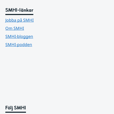
SMHI-länkar
Jobba på SMHI
Om SMHI
SMHI-bloggen
SMHI-podden
Följ SMHI