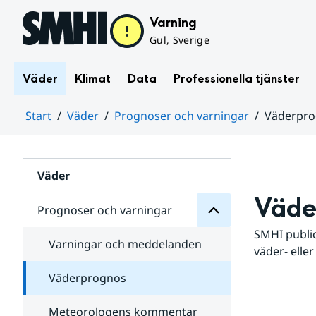
Hoppa till sidans innehåll
Varning
Gul, Sverige
Väder
Klimat
Data
Professionella tjänster
Start
Väder
Prognoser och varningar
Väderpr
varningar
och
Huvudinnehåll
Prognoser
för
Undersidor
Väder
Väde
Prognoser och varningar
SMHI public
Varningar och meddelanden
väder- eller
Väderprognos
Meteorologens kommentar