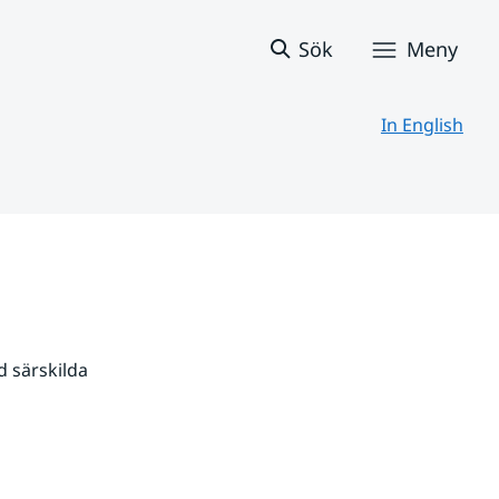
Sök
Meny
In English
 särskilda 