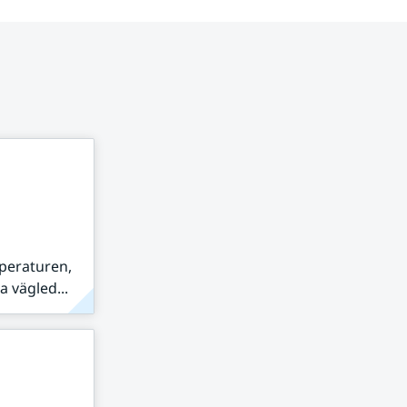
peraturen,
 vägled...