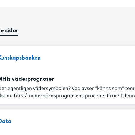
e sidor
Kunskapsbanken
MHIs väderprognoser
der egentligen vädersymbolen? Vad avser ”känns som”-tem
ka du förstå nederbördsprognosens procentsiffror? I denna
Data