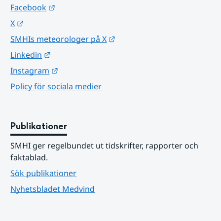
Länk till annan webbplats.
Facebook
Länk till annan webbplats.
X
Länk till annan webbplats.
SMHIs meteorologer på X
Länk till annan webbplats.
Linkedin
Länk till annan webbplats.
Instagram
Policy för sociala medier
Publikationer
SMHI ger regelbundet ut tidskrifter, rapporter och 
faktablad.
Sök publikationer
Nyhetsbladet Medvind