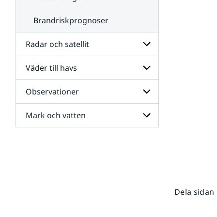
Brandriskprognoser
Radar och satellit
Väder till havs
Undersidor
för
Radar
Observationer
Undersidor
och
för
satellit
Väder
Mark och vatten
Undersidor
till
för
havs
Observationer
Undersidor
för
Mark
och
vatten
Dela sidan