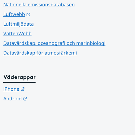
Nationella emissionsdatabasen
Länk till annan webbplats.
Luftwebb
Luftmiljödata
VattenWebb
Datavärdskap, oceanografi och marinbiologi
Datavärdskap för atmosfärkemi
Väderappar
Länk till annan webbplats.
iPhone
Länk till annan webbplats.
Android