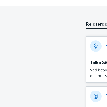
Relaterad
Tolka S
Vad bety
och hur s