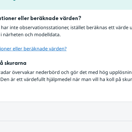
tioner eller beräknade värden?
r har inte observationsstationer, istället beräknas ett värde u
 i närheten och modelldata.
ioner eller beräknade värden?
på skurarna
radar övervakar nederbörd och gör det med hög upplösning 
Den är ett värdefullt hjälpmedel när man vill ha koll på sku