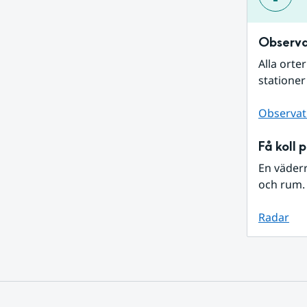
Observa
Alla orte
stationer
Observat
Få koll 
En väder
och rum. 
Radar