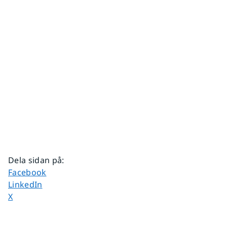
Dela sidan på
:
Dela sidan på
Facebook
Dela sidan på
LinkedIn
Dela sidan på
X