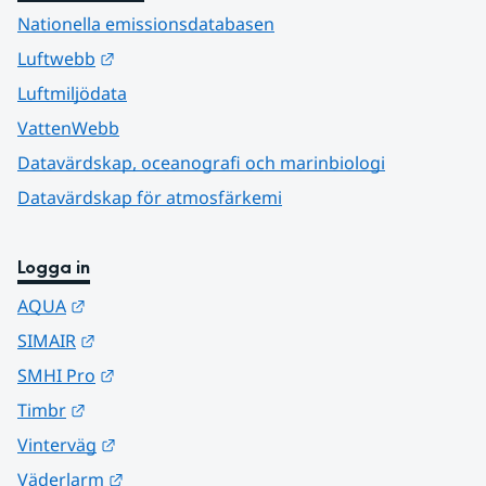
Nationella emissionsdatabasen
Länk till annan webbplats.
Luftwebb
Luftmiljödata
VattenWebb
Datavärdskap, oceanografi och marinbiologi
Datavärdskap för atmosfärkemi
Logga in
Länk till annan webbplats.
AQUA
Länk till annan webbplats.
SIMAIR
Länk till annan webbplats.
SMHI Pro
Länk till annan webbplats.
Timbr
Länk till annan webbplats.
Vinterväg
Länk till annan webbplats.
Väderlarm