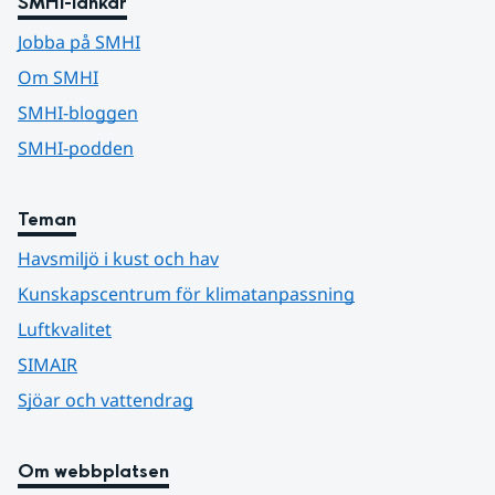
SMHI-länkar
Jobba på SMHI
Om SMHI
SMHI-bloggen
SMHI-podden
Teman
Havsmiljö i kust och hav
Kunskapscentrum för klimatanpassning
Luftkvalitet
SIMAIR
Sjöar och vattendrag
Om webbplatsen