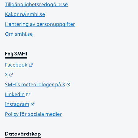
Tillgänglighetsredogörelse
Kakor på smhi.se
Hantering av personuppgifter
Om smhi.se
Följ SMHI
Länk till annan webbplats.
Facebook
Länk till annan webbplats.
X
Länk till annan webbplats.
SMHIs meteorologer på X
Länk till annan webbplats.
Linkedin
Länk till annan webbplats.
Instagram
Policy för sociala medier
Datavärdskap