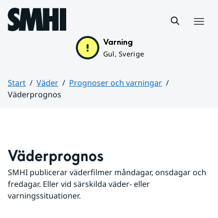
Hoppa till sidans innehåll
Meny
Varning
Gul, Sverige
Start
Väder
Prognoser och varningar
Väderprognos
Huvudinnehåll
Väderprognos
SMHI publicerar väderfilmer måndagar, onsdagar och 
fredagar. Eller vid särskilda väder- eller 
varningssituationer.