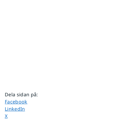
Dela sidan på
:
Dela sidan på
Facebook
Dela sidan på
LinkedIn
Dela sidan på
X