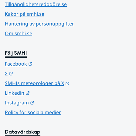
Tillgänglighetsredogörelse
Kakor på smhi.se
Hantering av personuppgifter
Om smhi.se
Följ SMHI
Länk till annan webbplats.
Facebook
Länk till annan webbplats.
X
Länk till annan webbplats.
SMHIs meteorologer på X
Länk till annan webbplats.
Linkedin
Länk till annan webbplats.
Instagram
Policy för sociala medier
Datavärdskap