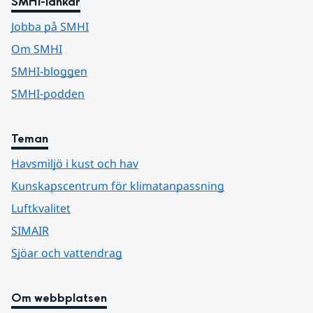
SMHI-länkar
Jobba på SMHI
Om SMHI
SMHI-bloggen
SMHI-podden
Teman
Havsmiljö i kust och hav
Kunskapscentrum för klimatanpassning
Luftkvalitet
SIMAIR
Sjöar och vattendrag
Om webbplatsen