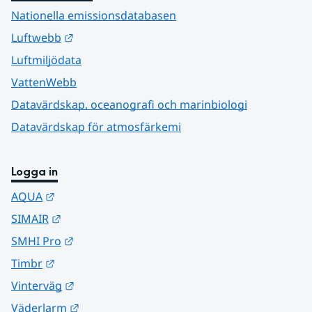
Nationella emissionsdatabasen
Länk till annan webbplats.
Luftwebb
Luftmiljödata
VattenWebb
Datavärdskap, oceanografi och marinbiologi
Datavärdskap för atmosfärkemi
Logga in
Länk till annan webbplats.
AQUA
Länk till annan webbplats.
SIMAIR
Länk till annan webbplats.
SMHI Pro
Länk till annan webbplats.
Timbr
Länk till annan webbplats.
Vinterväg
Länk till annan webbplats.
Väderlarm