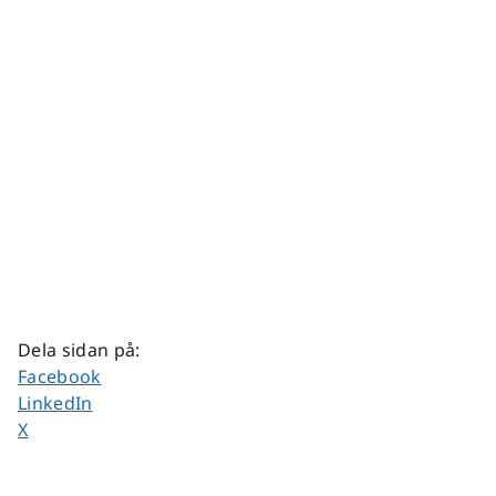
Dela sidan på
:
Dela sidan på
Facebook
Dela sidan på
LinkedIn
Dela sidan på
X