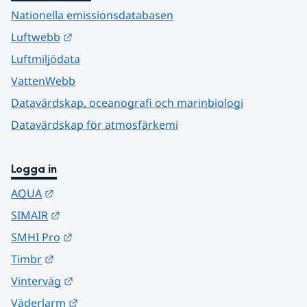
Nationella emissionsdatabasen
Länk till annan webbplats.
Luftwebb
Luftmiljödata
VattenWebb
Datavärdskap, oceanografi och marinbiologi
Datavärdskap för atmosfärkemi
Logga in
Länk till annan webbplats.
AQUA
Länk till annan webbplats.
SIMAIR
Länk till annan webbplats.
SMHI Pro
Länk till annan webbplats.
Timbr
Länk till annan webbplats.
Vinterväg
Länk till annan webbplats.
Väderlarm