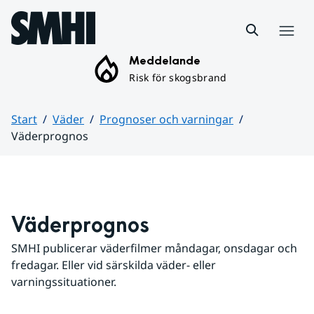
Hoppa till sidans innehåll
Meny
Meddelande
Risk för skogsbrand
Start
Väder
Prognoser och varningar
Väderprognos
Huvudinnehåll
Väderprognos
SMHI publicerar väderfilmer måndagar, onsdagar och 
fredagar. Eller vid särskilda väder- eller 
varningssituationer.