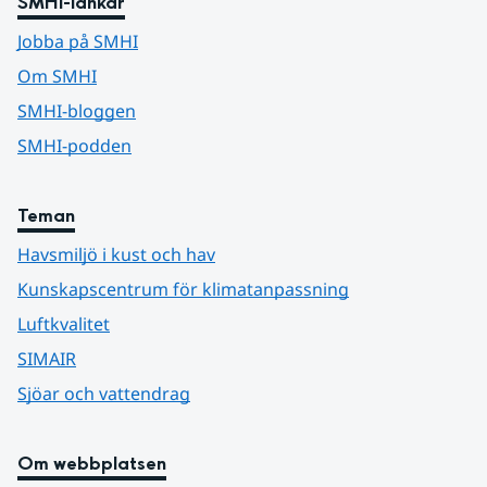
SMHI-länkar
Jobba på SMHI
Om SMHI
SMHI-bloggen
SMHI-podden
Teman
Havsmiljö i kust och hav
Kunskapscentrum för klimatanpassning
Luftkvalitet
SIMAIR
Sjöar och vattendrag
Om webbplatsen