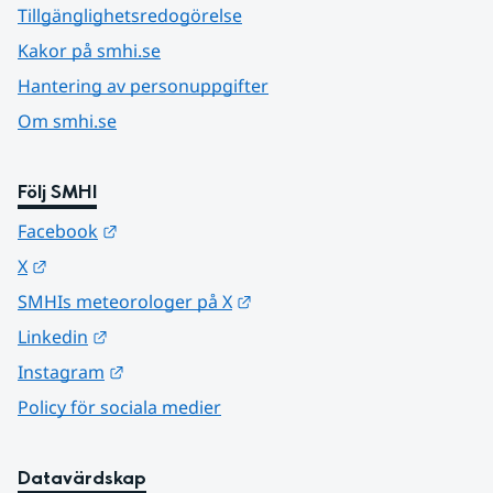
Tillgänglighetsredogörelse
Kakor på smhi.se
Hantering av personuppgifter
Om smhi.se
Följ SMHI
Länk till annan webbplats.
Facebook
Länk till annan webbplats.
X
Länk till annan webbplats.
SMHIs meteorologer på X
Länk till annan webbplats.
Linkedin
Länk till annan webbplats.
Instagram
Policy för sociala medier
Datavärdskap