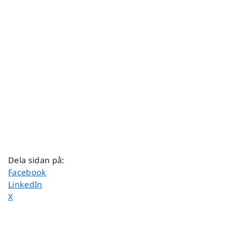
Dela sidan på
:
Dela sidan på
Facebook
Dela sidan på
LinkedIn
Dela sidan på
X