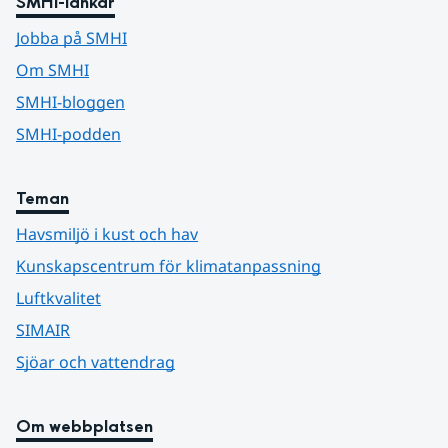
SMHI-länkar
Jobba på SMHI
Om SMHI
SMHI-bloggen
SMHI-podden
Teman
Havsmiljö i kust och hav
Kunskapscentrum för klimatanpassning
Luftkvalitet
SIMAIR
Sjöar och vattendrag
Om webbplatsen