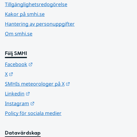
Tillgänglighetsredogörelse
Kakor på smhi.se
Hantering av personuppgifter
Om smhi.se
Följ SMHI
Länk till annan webbplats.
Facebook
Länk till annan webbplats.
X
Länk till annan webbplats.
SMHIs meteorologer på X
Länk till annan webbplats.
Linkedin
Länk till annan webbplats.
Instagram
Policy för sociala medier
Datavärdskap