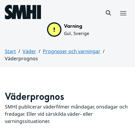
Hoppa till sidans innehåll
Meny
Varning
Gul, Sverige
Start
Väder
Prognoser och varningar
Väderprognos
Huvudinnehåll
Väderprognos
SMHI publicerar väderfilmer måndagar, onsdagar och 
fredagar. Eller vid särskilda väder- eller 
varningssituationer.