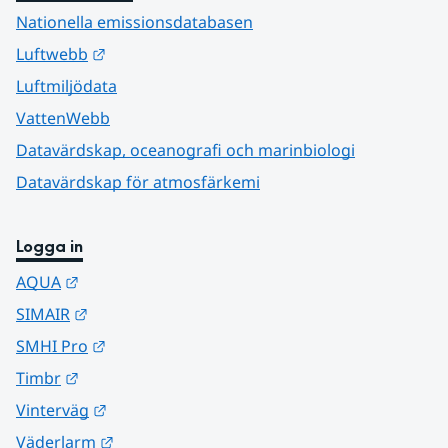
Nationella emissionsdatabasen
Länk till annan webbplats.
Luftwebb
Luftmiljödata
VattenWebb
Datavärdskap, oceanografi och marinbiologi
Datavärdskap för atmosfärkemi
Logga in
Länk till annan webbplats.
AQUA
Länk till annan webbplats.
SIMAIR
Länk till annan webbplats.
SMHI Pro
Länk till annan webbplats.
Timbr
Länk till annan webbplats.
Vinterväg
Länk till annan webbplats.
Väderlarm