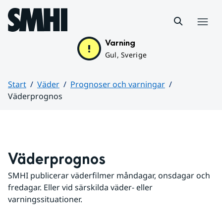
Hoppa till sidans innehåll
Meny
Varning
Gul, Sverige
Start
Väder
Prognoser och varningar
Väderprognos
Huvudinnehåll
Väderprognos
SMHI publicerar väderfilmer måndagar, onsdagar och 
fredagar. Eller vid särskilda väder- eller 
varningssituationer.