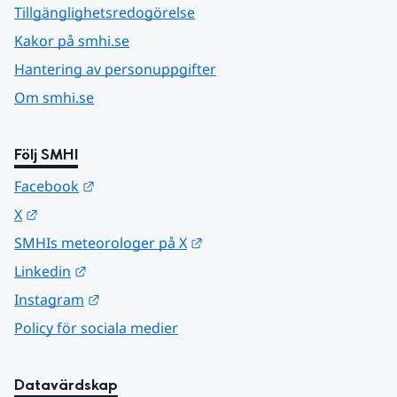
Tillgänglighetsredogörelse
Kakor på smhi.se
Hantering av personuppgifter
Om smhi.se
Följ SMHI
Länk till annan webbplats.
Facebook
Länk till annan webbplats.
X
Länk till annan webbplats.
SMHIs meteorologer på X
Länk till annan webbplats.
Linkedin
Länk till annan webbplats.
Instagram
Policy för sociala medier
Datavärdskap