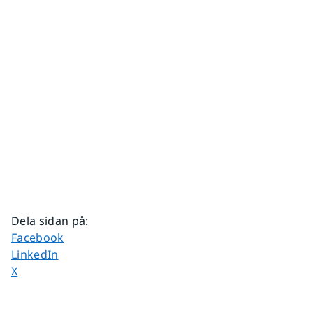
Dela sidan på
:
Dela sidan på
Facebook
Dela sidan på
LinkedIn
Dela sidan på
X