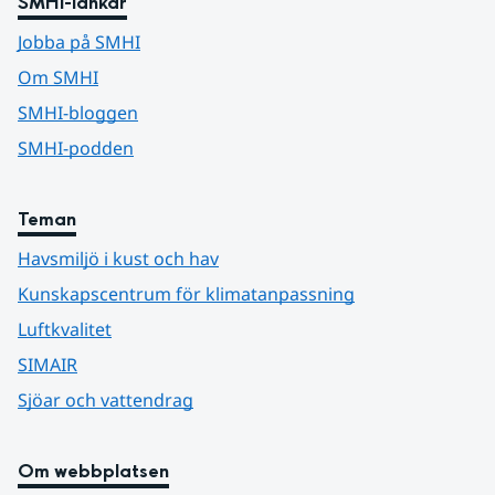
SMHI-länkar
Jobba på SMHI
Om SMHI
SMHI-bloggen
SMHI-podden
Teman
Havsmiljö i kust och hav
Kunskapscentrum för klimatanpassning
Luftkvalitet
SIMAIR
Sjöar och vattendrag
Om webbplatsen