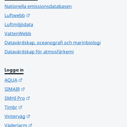
Nationella emissionsdatabasen
Länk till annan webbplats.
Luftwebb
Luftmiljödata
VattenWebb
Datavärdskap, oceanografi och marinbiologi
Datavärdskap för atmosfärkemi
Logga in
Länk till annan webbplats.
AQUA
Länk till annan webbplats.
SIMAIR
Länk till annan webbplats.
SMHI Pro
Länk till annan webbplats.
Timbr
Länk till annan webbplats.
Vinterväg
Länk till annan webbplats.
Väderlarm