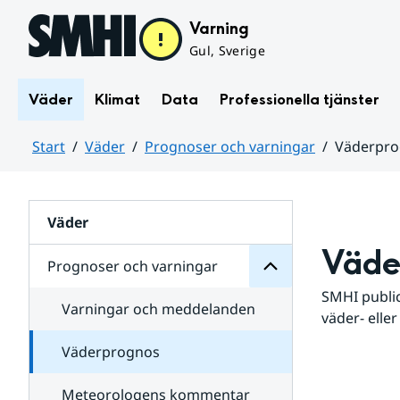
Hoppa till sidans innehåll
Varning
Gul, Sverige
Väder
Klimat
Data
Professionella tjänster
Start
Väder
Prognoser och varningar
Väderpr
varningar
och
Huvudinnehåll
Prognoser
för
Undersidor
Väder
Väde
Prognoser och varningar
SMHI public
Varningar och meddelanden
väder- eller
Väderprognos
Meteorologens kommentar