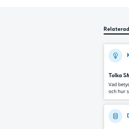
Relaterad
Tolka S
Vad bety
och hur s