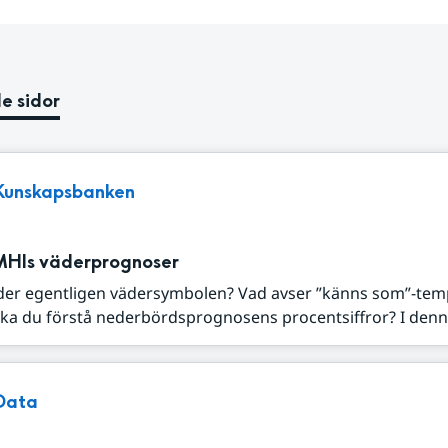
e sidor
Kunskapsbanken
MHIs väderprognoser
der egentligen vädersymbolen? Vad avser ”känns som”-tem
ka du förstå nederbördsprognosens procentsiffror? I denna
Data