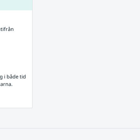
tifrån 
i både tid 
rarna.