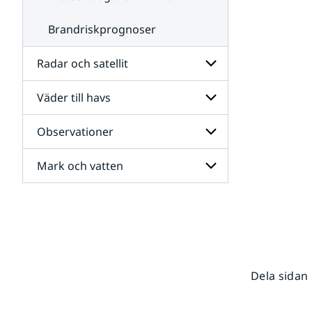
Brandriskprognoser
Radar och satellit
Väder till havs
Undersidor
för
Radar
Observationer
Undersidor
och
för
satellit
Väder
Mark och vatten
Undersidor
till
för
havs
Observationer
Undersidor
för
Mark
och
vatten
Dela sidan