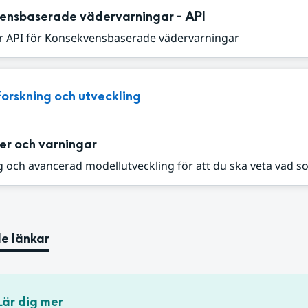
ensbaserade vädervarningar - API
r API för Konsekvensbaserade vädervarningar
Forskning och utveckling
er och varningar
 och avancerad modellutveckling för att du ska veta vad s
e länkar
Lär dig mer