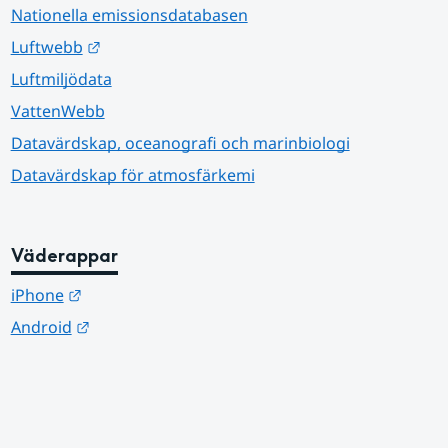
Nationella emissionsdatabasen
Länk till annan webbplats.
Luftwebb
Luftmiljödata
VattenWebb
Datavärdskap, oceanografi och marinbiologi
Datavärdskap för atmosfärkemi
Väderappar
Länk till annan webbplats.
iPhone
Länk till annan webbplats.
Android