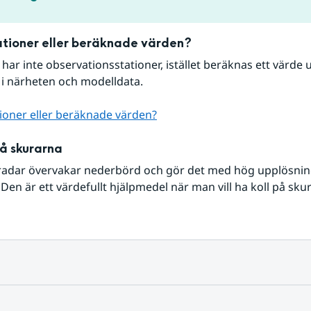
tioner eller beräknade värden?
r har inte observationsstationer, istället beräknas ett värde u
 i närheten och modelldata.
ioner eller beräknade värden?
på skurarna
radar övervakar nederbörd och gör det med hög upplösning 
Den är ett värdefullt hjälpmedel när man vill ha koll på sku