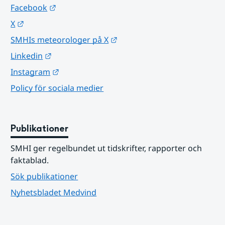
Länk till annan webbplats.
Facebook
Länk till annan webbplats.
X
Länk till annan webbplats.
SMHIs meteorologer på X
Länk till annan webbplats.
Linkedin
Länk till annan webbplats.
Instagram
Policy för sociala medier
Publikationer
SMHI ger regelbundet ut tidskrifter, rapporter och 
faktablad.
Sök publikationer
Nyhetsbladet Medvind