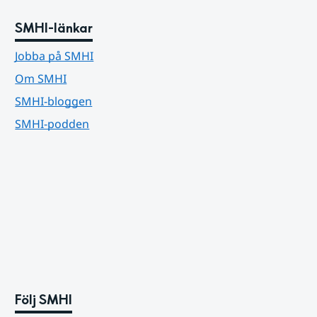
SMHI-länkar
Jobba på SMHI
Om SMHI
SMHI-bloggen
SMHI-podden
Följ SMHI