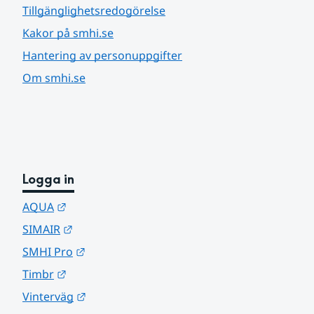
Tillgänglighetsredogörelse
Kakor på smhi.se
Hantering av personuppgifter
Om smhi.se
Logga in
Länk till annan webbplats.
AQUA
Länk till annan webbplats.
SIMAIR
Länk till annan webbplats.
SMHI Pro
Länk till annan webbplats.
Timbr
Länk till annan webbplats.
Vinterväg