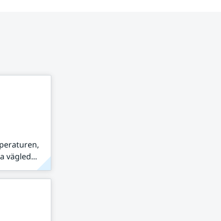
peraturen,
 vägled...