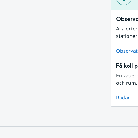
Observa
Alla orte
stationer
Observat
Få koll 
En väder
och rum. 
Radar