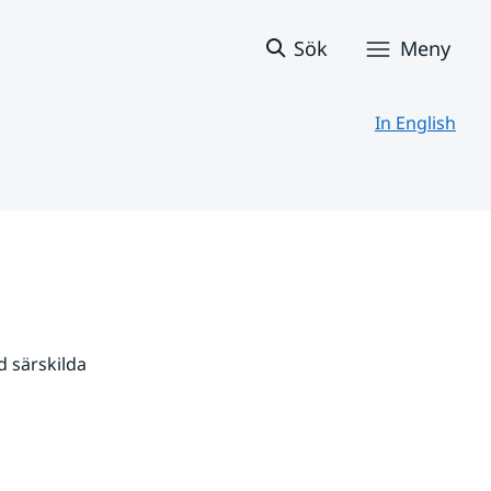
Sök
Meny
In English
 särskilda 