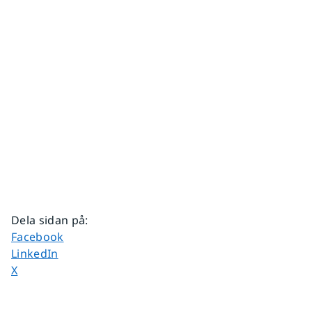
Dela sidan på
:
Dela sidan på
Facebook
Dela sidan på
LinkedIn
Dela sidan på
X