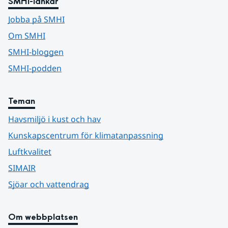
SMHI-länkar
Jobba på SMHI
Om SMHI
SMHI-bloggen
SMHI-podden
Teman
Havsmiljö i kust och hav
Kunskapscentrum för klimatanpassning
Luftkvalitet
SIMAIR
Sjöar och vattendrag
Om webbplatsen