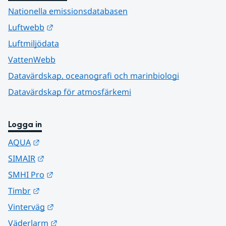
Nationella emissionsdatabasen
Länk till annan webbplats.
Luftwebb
Luftmiljödata
VattenWebb
Datavärdskap, oceanografi och marinbiologi
Datavärdskap för atmosfärkemi
Logga in
Länk till annan webbplats.
AQUA
Länk till annan webbplats.
SIMAIR
Länk till annan webbplats.
SMHI Pro
Länk till annan webbplats.
Timbr
Länk till annan webbplats.
Vinterväg
Länk till annan webbplats.
Väderlarm