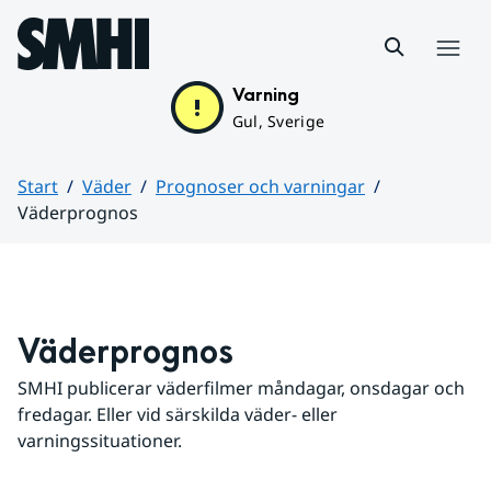
Hoppa till sidans innehåll
Meny
Varning
Gul, Sverige
Start
Väder
Prognoser och varningar
Väderprognos
Huvudinnehåll
Väderprognos
SMHI publicerar väderfilmer måndagar, onsdagar och 
fredagar. Eller vid särskilda väder- eller 
varningssituationer.