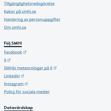
Tillgänglighetsredogörelse
Kakor på smhi.se
Hantering av personuppgifter
Om smhi.se
Följ SMHI
Länk till annan webbplats.
Facebook
Länk till annan webbplats.
X
Länk till annan webbplats.
SMHIs meteorologer på X
Länk till annan webbplats.
Linkedin
Länk till annan webbplats.
Instagram
Policy för sociala medier
Datavärdskap