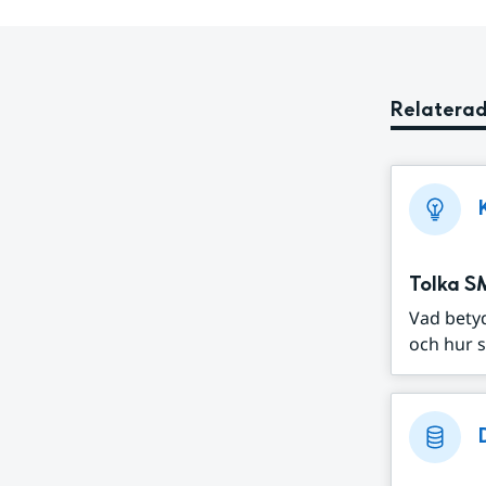
Relaterad
Tolka S
Vad bety
och hur s