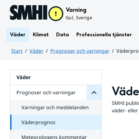
Hoppa till sidans innehåll
Varning
Gul, Sverige
Väder
Klimat
Data
Professionella tjänster
Start
Väder
Prognoser och varningar
Väderpr
varningar
och
Huvudinnehåll
Prognoser
för
Undersidor
Väder
Väde
Prognoser och varningar
SMHI public
Varningar och meddelanden
väder- eller
Väderprognos
Meteorologens kommentar