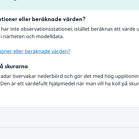
tioner eller beräknade värden?
r har inte observationsstationer, istället beräknas ett värde u
 i närheten och modelldata.
ioner eller beräknade värden?
på skurarna
radar övervakar nederbörd och gör det med hög upplösning 
Den är ett värdefullt hjälpmedel när man vill ha koll på sku