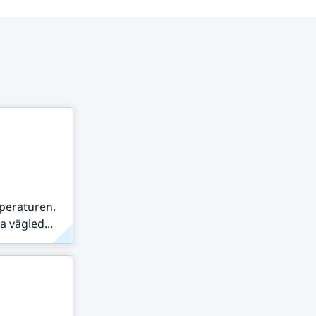
peraturen,
 vägled...