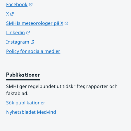
Länk till annan webbplats.
Facebook
Länk till annan webbplats.
X
Länk till annan webbplats.
SMHIs meteorologer på X
Länk till annan webbplats.
Linkedin
Länk till annan webbplats.
Instagram
Policy för sociala medier
Publikationer
SMHI ger regelbundet ut tidskrifter, rapporter och 
faktablad.
Sök publikationer
Nyhetsbladet Medvind