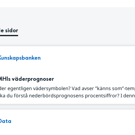
e sidor
Kunskapsbanken
MHIs väderprognoser
der egentligen vädersymbolen? Vad avser ”känns som”-tem
ka du förstå nederbördsprognosens procentsiffror? I denna
Data