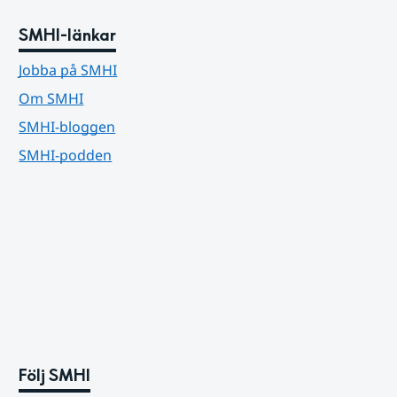
SMHI-länkar
Jobba på SMHI
Om SMHI
SMHI-bloggen
SMHI-podden
Följ SMHI