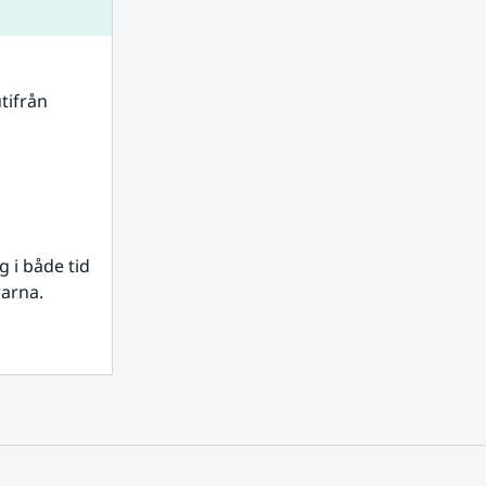
tifrån 
i både tid 
rarna.