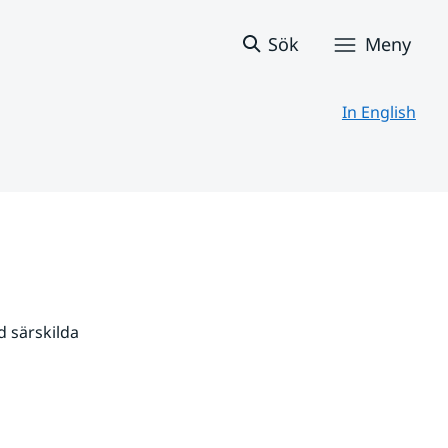
Sök
Meny
In English
 särskilda 