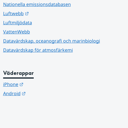
Nationella emissionsdatabasen
Länk till annan webbplats.
Luftwebb
Luftmiljödata
VattenWebb
Datavärdskap, oceanografi och marinbiologi
Datavärdskap för atmosfärkemi
Väderappar
Länk till annan webbplats.
iPhone
Länk till annan webbplats.
Android