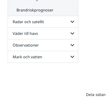
Brandriskprognoser
Radar och satellit
Väder till havs
Undersidor
för
Radar
Observationer
Undersidor
och
för
satellit
Väder
Mark och vatten
Undersidor
till
för
havs
Observationer
Undersidor
för
Mark
och
vatten
Dela sidan