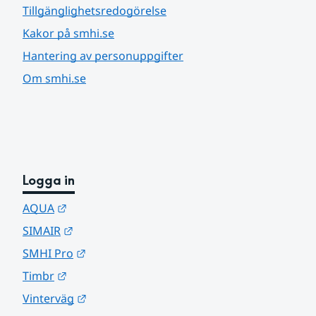
Tillgänglighetsredogörelse
Kakor på smhi.se
Hantering av personuppgifter
Om smhi.se
Logga in
Länk till annan webbplats.
AQUA
Länk till annan webbplats.
SIMAIR
Länk till annan webbplats.
SMHI Pro
Länk till annan webbplats.
Timbr
Länk till annan webbplats.
Vinterväg