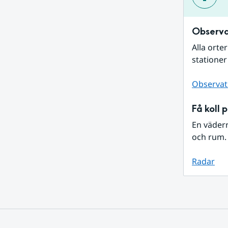
Observa
Alla orte
stationer
Observat
Få koll 
En väder
och rum. 
Radar