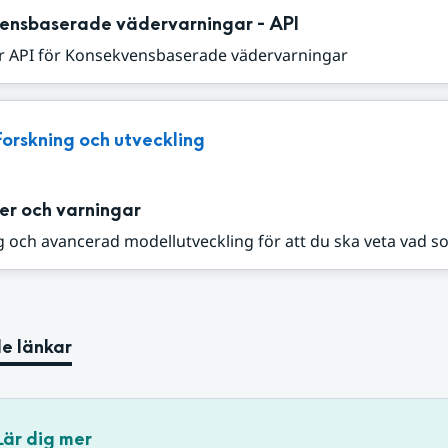
ensbaserade vädervarningar - API
r API för Konsekvensbaserade vädervarningar
Forskning och utveckling
er och varningar
 och avancerad modellutveckling för att du ska veta vad s
e länkar
Lär dig mer