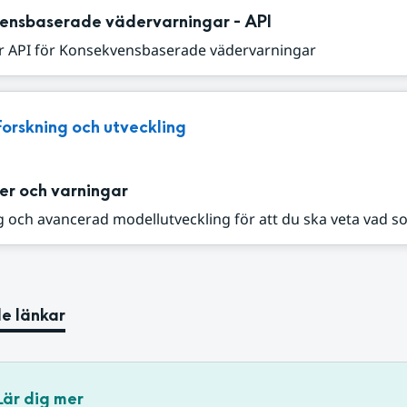
ensbaserade vädervarningar - API
r API för Konsekvensbaserade vädervarningar
Forskning och utveckling
er och varningar
 och avancerad modellutveckling för att du ska veta vad s
e länkar
Lär dig mer