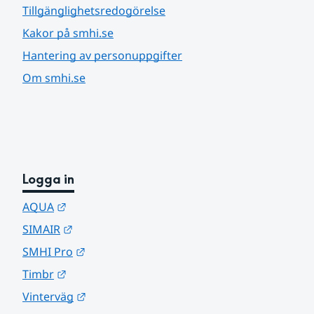
Tillgänglighetsredogörelse
Kakor på smhi.se
Hantering av personuppgifter
Om smhi.se
Logga in
Länk till annan webbplats.
AQUA
Länk till annan webbplats.
SIMAIR
Länk till annan webbplats.
SMHI Pro
Länk till annan webbplats.
Timbr
Länk till annan webbplats.
Vinterväg