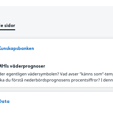
e sidor
Kunskapsbanken
MHIs väderprognoser
der egentligen vädersymbolen? Vad avser ”känns som”-tem
ka du förstå nederbördsprognosens procentsiffror? I denna
Data