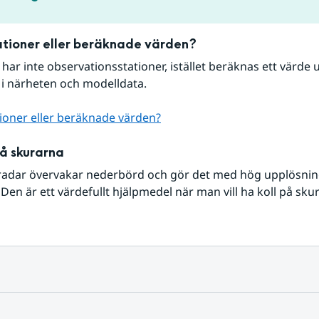
tioner eller beräknade värden?
r har inte observationsstationer, istället beräknas ett värde u
 i närheten och modelldata.
ioner eller beräknade värden?
på skurarna
radar övervakar nederbörd och gör det med hög upplösning 
Den är ett värdefullt hjälpmedel när man vill ha koll på sku