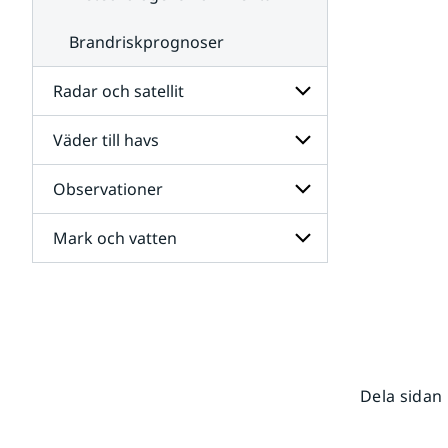
Brandriskprognoser
Radar och satellit
Väder till havs
Undersidor
för
Radar
Observationer
Undersidor
och
för
satellit
Väder
Mark och vatten
Undersidor
till
för
havs
Observationer
Undersidor
för
Mark
och
vatten
Dela sidan