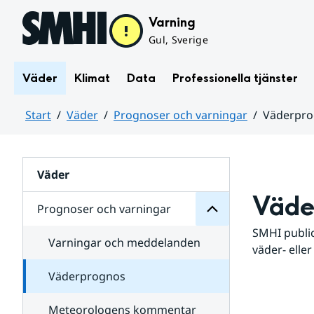
Hoppa till sidans innehåll
Varning
Gul, Sverige
Väder
Klimat
Data
Professionella tjänster
Start
Väder
Prognoser och varningar
Väderpr
varningar
och
Huvudinnehåll
Prognoser
för
Undersidor
Väder
Väde
Prognoser och varningar
SMHI public
Varningar och meddelanden
väder- eller
Väderprognos
Meteorologens kommentar