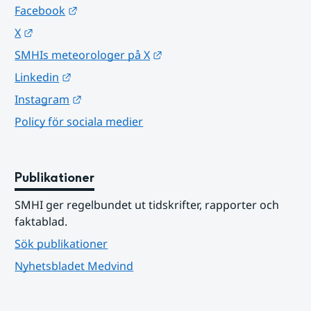
Länk till annan webbplats.
Facebook
Länk till annan webbplats.
X
Länk till annan webbplats.
SMHIs meteorologer på X
Länk till annan webbplats.
Linkedin
Länk till annan webbplats.
Instagram
Policy för sociala medier
Publikationer
SMHI ger regelbundet ut tidskrifter, rapporter och 
faktablad.
Sök publikationer
Nyhetsbladet Medvind