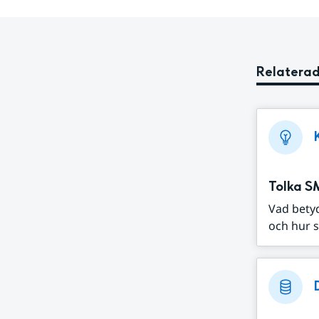
Relaterad
Tolka S
Vad bety
och hur s