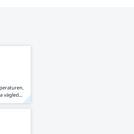
peraturen,
 vägled...