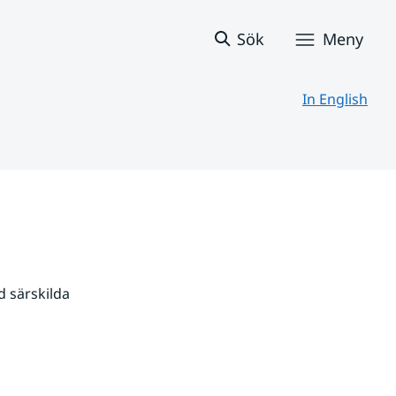
Sök
Meny
In English
 särskilda 