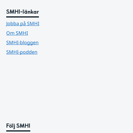
SMHI-länkar
Jobba på SMHI
Om SMHI
SMHI-bloggen
SMHI-podden
Följ SMHI