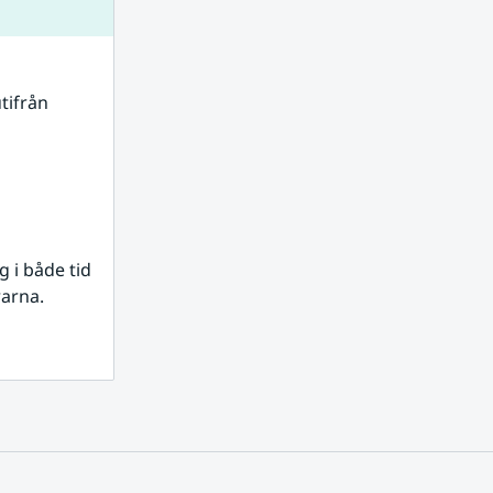
tifrån 
i både tid 
rarna.