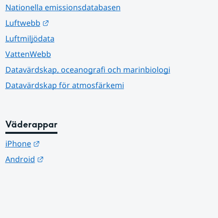
Nationella emissionsdatabasen
Länk till annan webbplats.
Luftwebb
Luftmiljödata
VattenWebb
Datavärdskap, oceanografi och marinbiologi
Datavärdskap för atmosfärkemi
Väderappar
Länk till annan webbplats.
iPhone
Länk till annan webbplats.
Android