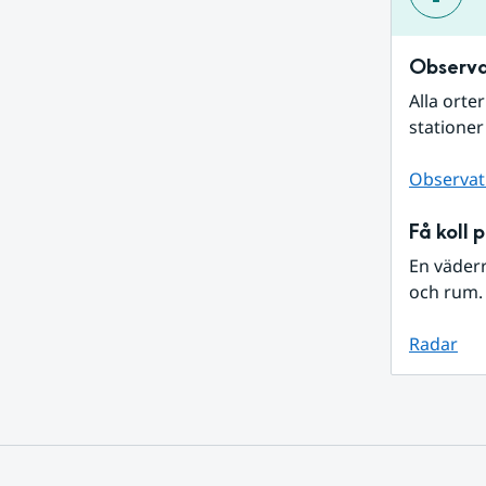
Observa
Alla orte
stationer
Observat
Få koll 
En väder
och rum. 
Radar