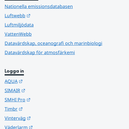
Nationella emissionsdatabasen
Länk till annan webbplats.
Luftwebb
Luftmiljödata
VattenWebb
Datavärdskap, oceanografi och marinbiologi
Datavärdskap för atmosfärkemi
Logga in
Länk till annan webbplats.
AQUA
Länk till annan webbplats.
SIMAIR
Länk till annan webbplats.
SMHI Pro
Länk till annan webbplats.
Timbr
Länk till annan webbplats.
Vinterväg
Länk till annan webbplats.
Väderlarm