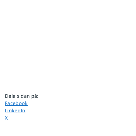
Dela sidan på
:
Dela sidan på
Facebook
Dela sidan på
LinkedIn
Dela sidan på
X