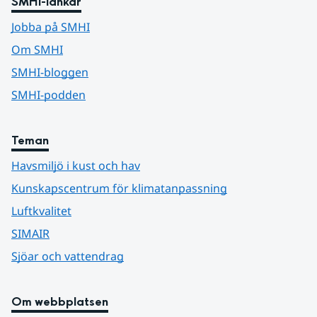
SMHI-länkar
Jobba på SMHI
Om SMHI
SMHI-bloggen
SMHI-podden
Teman
Havsmiljö i kust och hav
Kunskapscentrum för klimatanpassning
Luftkvalitet
SIMAIR
Sjöar och vattendrag
Om webbplatsen