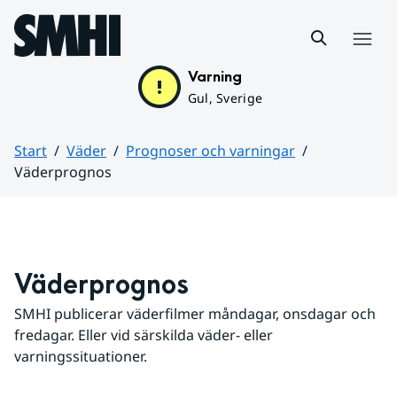
Hoppa till sidans innehåll
Meny
Varning
Gul, Sverige
Start
Väder
Prognoser och varningar
Väderprognos
Huvudinnehåll
Väderprognos
SMHI publicerar väderfilmer måndagar, onsdagar och 
fredagar. Eller vid särskilda väder- eller 
varningssituationer.