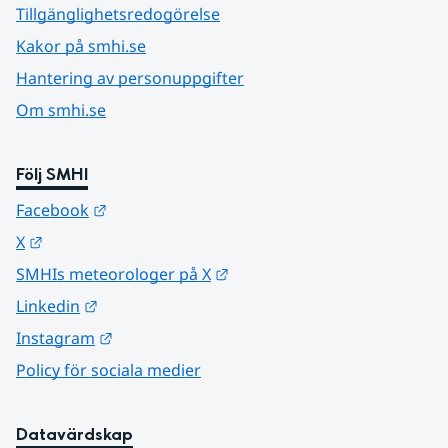
Tillgänglighetsredogörelse
Kakor på smhi.se
Hantering av personuppgifter
Om smhi.se
Följ SMHI
Länk till annan webbplats.
Facebook
Länk till annan webbplats.
X
Länk till annan webbplats.
SMHIs meteorologer på X
Länk till annan webbplats.
Linkedin
Länk till annan webbplats.
Instagram
Policy för sociala medier
Datavärdskap