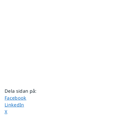
Dela sidan på
:
Dela sidan på
Facebook
Dela sidan på
LinkedIn
Dela sidan på
X