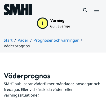
Hoppa till sidans innehåll
Meny
Varning
Gul, Sverige
Start
Väder
Prognoser och varningar
Väderprognos
Huvudinnehåll
Väderprognos
SMHI publicerar väderfilmer måndagar, onsdagar och 
fredagar. Eller vid särskilda väder- eller 
varningssituationer.