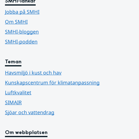
SMHI-länkar
Jobba på SMHI
Om SMHI
SMHI-bloggen
SMHI-podden
Teman
Havsmiljö i kust och hav
Kunskapscentrum för klimatanpassning
Luftkvalitet
SIMAIR
Sjöar och vattendrag
Om webbplatsen