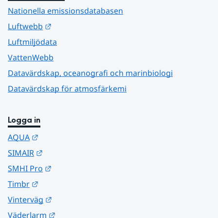
Nationella emissionsdatabasen
Länk till annan webbplats.
Luftwebb
Luftmiljödata
VattenWebb
Datavärdskap, oceanografi och marinbiologi
Datavärdskap för atmosfärkemi
Logga in
Länk till annan webbplats.
AQUA
Länk till annan webbplats.
SIMAIR
Länk till annan webbplats.
SMHI Pro
Länk till annan webbplats.
Timbr
Länk till annan webbplats.
Vinterväg
Länk till annan webbplats.
Väderlarm