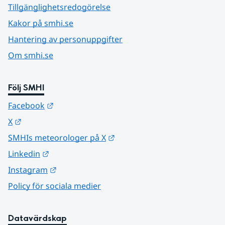
Tillgänglighetsredogörelse
Kakor på smhi.se
Hantering av personuppgifter
Om smhi.se
Följ SMHI
Länk till annan webbplats.
Facebook
Länk till annan webbplats.
X
Länk till annan webbplats.
SMHIs meteorologer på X
Länk till annan webbplats.
Linkedin
Länk till annan webbplats.
Instagram
Policy för sociala medier
Datavärdskap