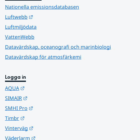
Nationella emissionsdatabasen
Länk till annan webbplats.
Luftwebb
Luftmiljödata
VattenWebb
Datavärdskap, oceanografi och marinbiologi
Datavärdskap för atmosfärkemi
Logga in
Länk till annan webbplats.
AQUA
Länk till annan webbplats.
SIMAIR
Länk till annan webbplats.
SMHI Pro
Länk till annan webbplats.
Timbr
Länk till annan webbplats.
Vinterväg
Länk till annan webbplats.
Väderlarm