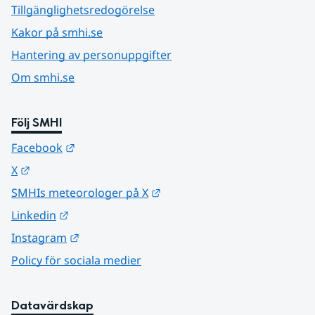
Tillgänglighetsredogörelse
Kakor på smhi.se
Hantering av personuppgifter
Om smhi.se
Följ SMHI
Länk till annan webbplats.
Facebook
Länk till annan webbplats.
X
Länk till annan webbplats.
SMHIs meteorologer på X
Länk till annan webbplats.
Linkedin
Länk till annan webbplats.
Instagram
Policy för sociala medier
Datavärdskap