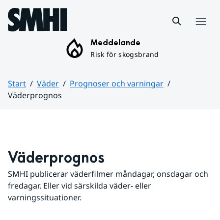
Hoppa till sidans innehåll
Meny
Meddelande
Risk för skogsbrand
Start
Väder
Prognoser och varningar
Väderprognos
Huvudinnehåll
Väderprognos
SMHI publicerar väderfilmer måndagar, onsdagar och 
fredagar. Eller vid särskilda väder- eller 
varningssituationer.