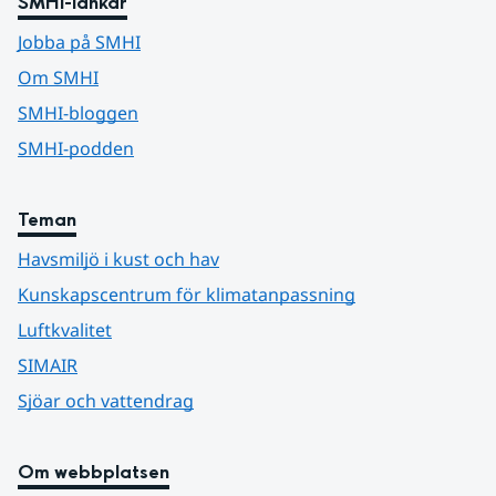
SMHI-länkar
Jobba på SMHI
Om SMHI
SMHI-bloggen
SMHI-podden
Teman
Havsmiljö i kust och hav
Kunskapscentrum för klimatanpassning
Luftkvalitet
SIMAIR
Sjöar och vattendrag
Om webbplatsen