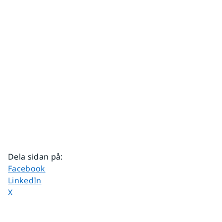
Dela sidan på
:
Dela sidan på
Facebook
Dela sidan på
LinkedIn
Dela sidan på
X