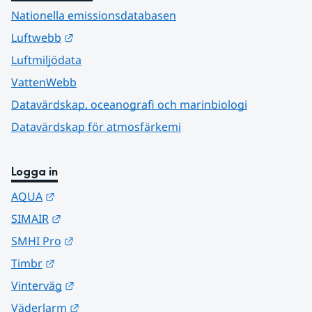
Nationella emissionsdatabasen
Länk till annan webbplats.
Luftwebb
Luftmiljödata
VattenWebb
Datavärdskap, oceanografi och marinbiologi
Datavärdskap för atmosfärkemi
Logga in
Länk till annan webbplats.
AQUA
Länk till annan webbplats.
SIMAIR
Länk till annan webbplats.
SMHI Pro
Länk till annan webbplats.
Timbr
Länk till annan webbplats.
Vinterväg
Länk till annan webbplats.
Väderlarm