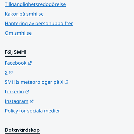
Tillgänglighetsredogörelse
Kakor på smhi.se
Hantering av personuppgifter
Om smhi.se
Följ SMHI
Länk till annan webbplats.
Facebook
Länk till annan webbplats.
X
Länk till annan webbplats.
SMHIs meteorologer på X
Länk till annan webbplats.
Linkedin
Länk till annan webbplats.
Instagram
Policy för sociala medier
Datavärdskap