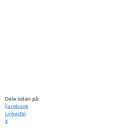
Dela sidan på
:
Dela sidan på
Facebook
Dela sidan på
LinkedIn
Dela sidan på
X