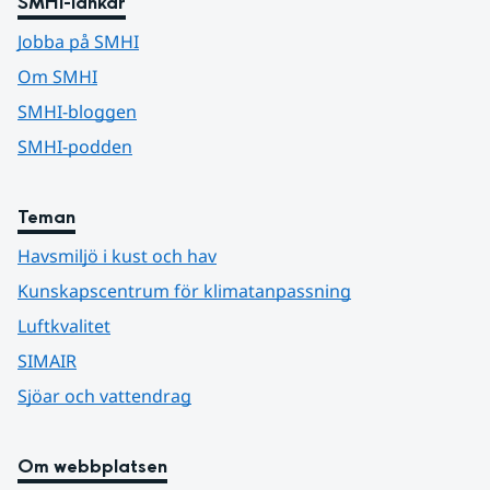
SMHI-länkar
Jobba på SMHI
Om SMHI
SMHI-bloggen
SMHI-podden
Teman
Havsmiljö i kust och hav
Kunskapscentrum för klimatanpassning
Luftkvalitet
SIMAIR
Sjöar och vattendrag
Om webbplatsen