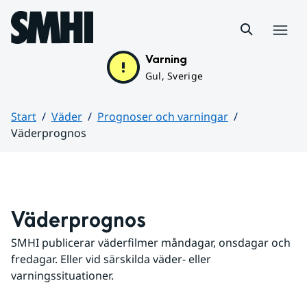
Hoppa till sidans innehåll
Meny
Varning
Gul, Sverige
Start
Väder
Prognoser och varningar
Väderprognos
Huvudinnehåll
Väderprognos
SMHI publicerar väderfilmer måndagar, onsdagar och 
fredagar. Eller vid särskilda väder- eller 
varningssituationer.