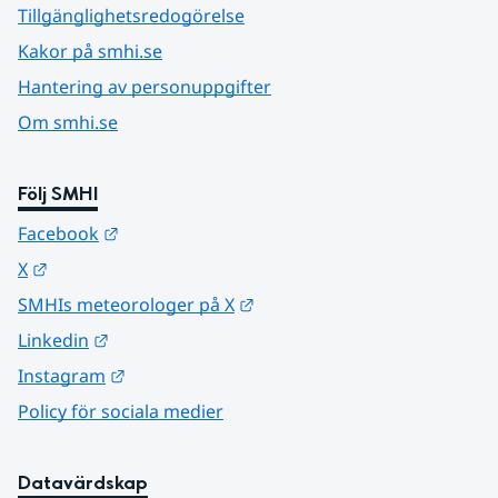
Tillgänglighetsredogörelse
Kakor på smhi.se
Hantering av personuppgifter
Om smhi.se
Följ SMHI
Länk till annan webbplats.
Facebook
Länk till annan webbplats.
X
Länk till annan webbplats.
SMHIs meteorologer på X
Länk till annan webbplats.
Linkedin
Länk till annan webbplats.
Instagram
Policy för sociala medier
Datavärdskap