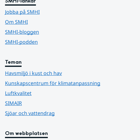
SMHI-länkar
Jobba på SMHI
Om SMHI
SMHI-bloggen
SMHI-podden
Teman
Havsmiljö i kust och hav
Kunskapscentrum för klimatanpassning
Luftkvalitet
SIMAIR
Sjöar och vattendrag
Om webbplatsen