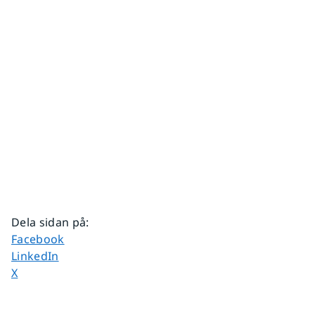
Dela sidan på
:
Dela sidan på
Facebook
Dela sidan på
LinkedIn
Dela sidan på
X