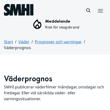
Hoppa till sidans innehåll
Meny
Meddelande
Risk för skogsbrand
Start
Väder
Prognoser och varningar
Väderprognos
Huvudinnehåll
Väderprognos
SMHI publicerar väderfilmer måndagar, onsdagar och 
fredagar. Eller vid särskilda väder- eller 
varningssituationer.