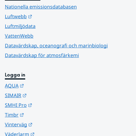
Nationella emissionsdatabasen
Länk till annan webbplats.
Luftwebb
Luftmiljödata
VattenWebb
Datavärdskap, oceanografi och marinbiologi
Datavärdskap för atmosfärkemi
Logga in
Länk till annan webbplats.
AQUA
Länk till annan webbplats.
SIMAIR
Länk till annan webbplats.
SMHI Pro
Länk till annan webbplats.
Timbr
Länk till annan webbplats.
Vinterväg
Länk till annan webbplats.
Väderlarm