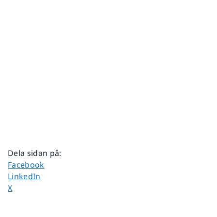
Dela sidan på
:
Dela sidan på
Facebook
Dela sidan på
LinkedIn
Dela sidan på
X