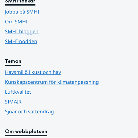
SMHI-länkar
Jobba på SMHI
Om SMHI
SMHI-bloggen
SMHI-podden
Teman
Havsmiljö i kust och hav
Kunskapscentrum för klimatanpassning
Luftkvalitet
SIMAIR
Sjöar och vattendrag
Om webbplatsen