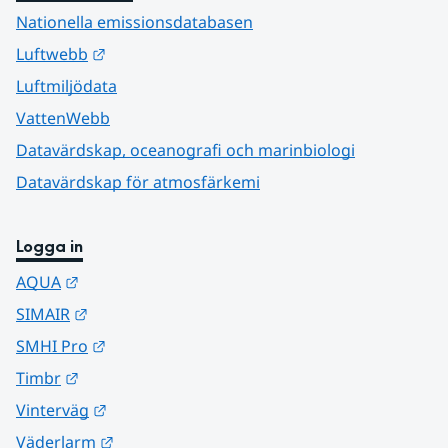
Nationella emissionsdatabasen
Länk till annan webbplats.
Luftwebb
Luftmiljödata
VattenWebb
Datavärdskap, oceanografi och marinbiologi
Datavärdskap för atmosfärkemi
Logga in
Länk till annan webbplats.
AQUA
Länk till annan webbplats.
SIMAIR
Länk till annan webbplats.
SMHI Pro
Länk till annan webbplats.
Timbr
Länk till annan webbplats.
Vinterväg
Länk till annan webbplats.
Väderlarm