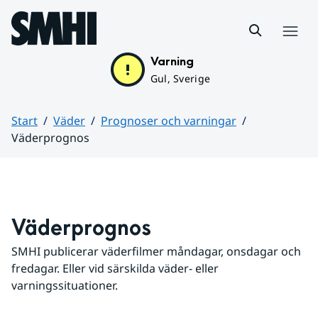
Hoppa till sidans innehåll
Meny
Varning
Gul, Sverige
Start
Väder
Prognoser och varningar
Väderprognos
Huvudinnehåll
Väderprognos
SMHI publicerar väderfilmer måndagar, onsdagar och 
fredagar. Eller vid särskilda väder- eller 
varningssituationer.