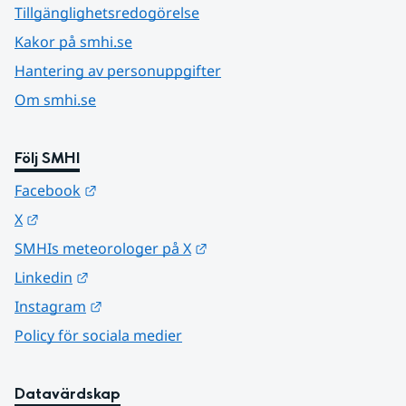
Tillgänglighetsredogörelse
Kakor på smhi.se
Hantering av personuppgifter
Om smhi.se
Följ SMHI
Länk till annan webbplats.
Facebook
Länk till annan webbplats.
X
Länk till annan webbplats.
SMHIs meteorologer på X
Länk till annan webbplats.
Linkedin
Länk till annan webbplats.
Instagram
Policy för sociala medier
Datavärdskap