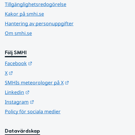
Tillgänglighetsredogörelse
Kakor på smhi.se
Hantering av personuppgifter
Om smhi.se
Följ SMHI
Länk till annan webbplats.
Facebook
Länk till annan webbplats.
X
Länk till annan webbplats.
SMHIs meteorologer på X
Länk till annan webbplats.
Linkedin
Länk till annan webbplats.
Instagram
Policy för sociala medier
Datavärdskap