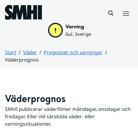
Hoppa till sidans innehåll
Meny
Varning
Gul, Sverige
Start
Väder
Prognoser och varningar
Väderprognos
Huvudinnehåll
Väderprognos
SMHI publicerar väderfilmer måndagar, onsdagar och 
fredagar. Eller vid särskilda väder- eller 
varningssituationer.