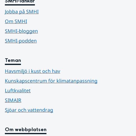
SMHI-länkar
Jobba på SMHI
Om SMHI
SMHI-bloggen
SMHI-podden
Teman
Havsmiljö i kust och hav
Kunskapscentrum för klimatanpassning
Luftkvalitet
SIMAIR
Sjöar och vattendrag
Om webbplatsen