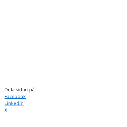
Dela sidan på
:
Dela sidan på
Facebook
Dela sidan på
LinkedIn
Dela sidan på
X