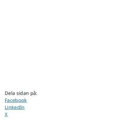
Dela sidan på
:
Dela sidan på
Facebook
Dela sidan på
LinkedIn
Dela sidan på
X