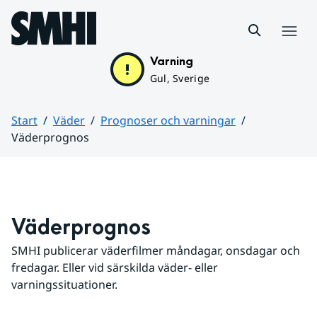
Hoppa till sidans innehåll
Meny
Varning
Gul, Sverige
Start
Väder
Prognoser och varningar
Väderprognos
Huvudinnehåll
Väderprognos
SMHI publicerar väderfilmer måndagar, onsdagar och 
fredagar. Eller vid särskilda väder- eller 
varningssituationer.