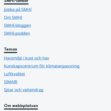
SMHI-länkar
Jobba på SMHI
Om SMHI
SMHI-bloggen
SMHI-podden
Teman
Havsmiljö i kust och hav
Kunskapscentrum för klimatanpassning
Luftkvalitet
SIMAIR
Sjöar och vattendrag
Om webbplatsen