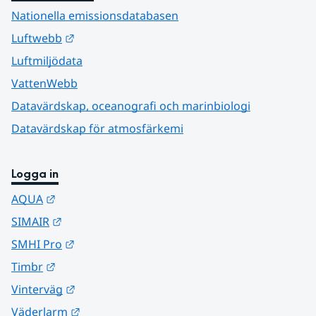
Nationella emissionsdatabasen
Länk till annan webbplats.
Luftwebb
Luftmiljödata
VattenWebb
Datavärdskap, oceanografi och marinbiologi
Datavärdskap för atmosfärkemi
Logga in
Länk till annan webbplats.
AQUA
Länk till annan webbplats.
SIMAIR
Länk till annan webbplats.
SMHI Pro
Länk till annan webbplats.
Timbr
Länk till annan webbplats.
Vinterväg
Länk till annan webbplats.
Väderlarm