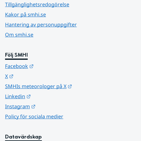
Tillgänglighetsredogörelse
Kakor på smhi.se
Hantering av personuppgifter
Om smhi.se
Följ SMHI
Länk till annan webbplats.
Facebook
Länk till annan webbplats.
X
Länk till annan webbplats.
SMHIs meteorologer på X
Länk till annan webbplats.
Linkedin
Länk till annan webbplats.
Instagram
Policy för sociala medier
Datavärdskap