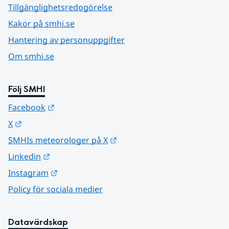
Tillgänglighetsredogörelse
Kakor på smhi.se
Hantering av personuppgifter
Om smhi.se
Följ SMHI
Länk till annan webbplats.
Facebook
Länk till annan webbplats.
X
Länk till annan webbplats.
SMHIs meteorologer på X
Länk till annan webbplats.
Linkedin
Länk till annan webbplats.
Instagram
Policy för sociala medier
Datavärdskap