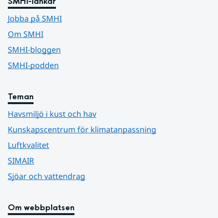
SMHI-länkar
Jobba på SMHI
Om SMHI
SMHI-bloggen
SMHI-podden
Teman
Havsmiljö i kust och hav
Kunskapscentrum för klimatanpassning
Luftkvalitet
SIMAIR
Sjöar och vattendrag
Om webbplatsen