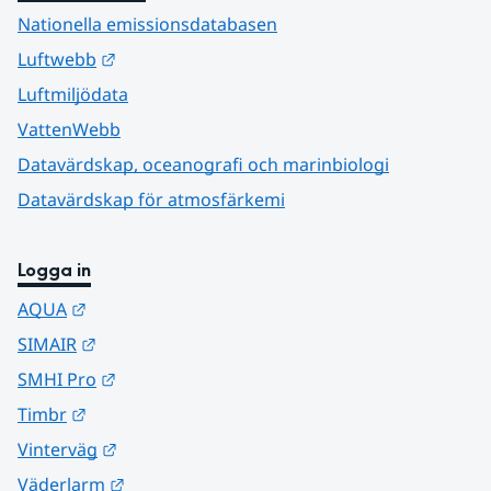
Nationella emissionsdatabasen
Länk till annan webbplats.
Luftwebb
Luftmiljödata
VattenWebb
Datavärdskap, oceanografi och marinbiologi
Datavärdskap för atmosfärkemi
Logga in
Länk till annan webbplats.
AQUA
Länk till annan webbplats.
SIMAIR
Länk till annan webbplats.
SMHI Pro
Länk till annan webbplats.
Timbr
Länk till annan webbplats.
Vinterväg
Länk till annan webbplats.
Väderlarm