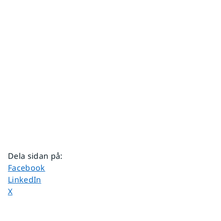
Dela sidan på
:
Dela sidan på
Facebook
Dela sidan på
LinkedIn
Dela sidan på
X