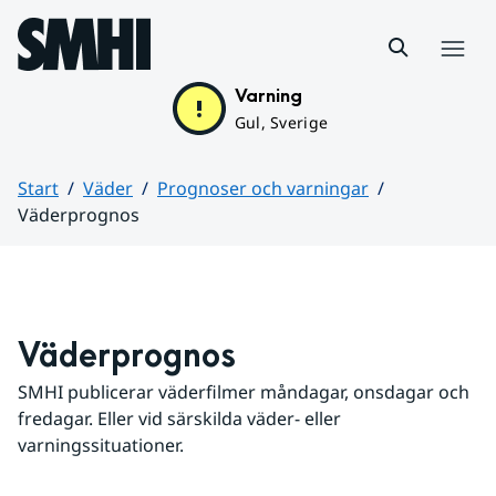
Hoppa till sidans innehåll
Meny
Varning
Gul, Sverige
Start
Väder
Prognoser och varningar
Väderprognos
Huvudinnehåll
Väderprognos
SMHI publicerar väderfilmer måndagar, onsdagar och 
fredagar. Eller vid särskilda väder- eller 
varningssituationer.