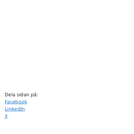
Dela sidan på
:
Dela sidan på
Facebook
Dela sidan på
LinkedIn
Dela sidan på
X