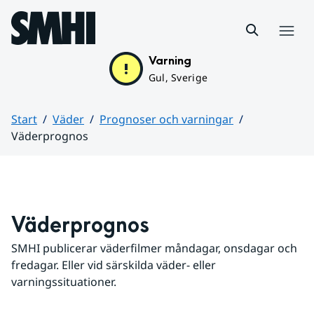
Hoppa till sidans innehåll
Meny
Varning
Gul, Sverige
Start
Väder
Prognoser och varningar
Väderprognos
Huvudinnehåll
Väderprognos
SMHI publicerar väderfilmer måndagar, onsdagar och 
fredagar. Eller vid särskilda väder- eller 
varningssituationer.