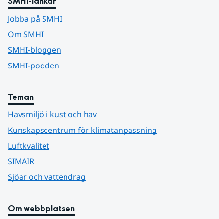
SMHI-länkar
Jobba på SMHI
Om SMHI
SMHI-bloggen
SMHI-podden
Teman
Havsmiljö i kust och hav
Kunskapscentrum för klimatanpassning
Luftkvalitet
SIMAIR
Sjöar och vattendrag
Om webbplatsen