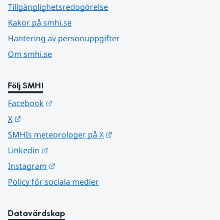
Tillgänglighetsredogörelse
Kakor på smhi.se
Hantering av personuppgifter
Om smhi.se
Följ SMHI
Länk till annan webbplats.
Facebook
Länk till annan webbplats.
X
Länk till annan webbplats.
SMHIs meteorologer på X
Länk till annan webbplats.
Linkedin
Länk till annan webbplats.
Instagram
Policy för sociala medier
Datavärdskap