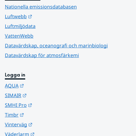
Nationella emissionsdatabasen
Länk till annan webbplats.
Luftwebb
Luftmiljödata
VattenWebb
Datavärdskap, oceanografi och marinbiologi
Datavärdskap för atmosfärkemi
Logga in
Länk till annan webbplats.
AQUA
Länk till annan webbplats.
SIMAIR
Länk till annan webbplats.
SMHI Pro
Länk till annan webbplats.
Timbr
Länk till annan webbplats.
Vinterväg
Länk till annan webbplats.
Väderlarm