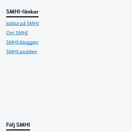
SMHI-länkar
Jobba på SMHI
Om SMHI
SMHI-bloggen
SMHI-podden
Följ SMHI