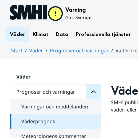
Hoppa till sidans innehåll
Varning
Gul, Sverige
Väder
Klimat
Data
Professionella tjänster
Start
Väder
Prognoser och varningar
Väderpr
varningar
och
Huvudinnehåll
Prognoser
för
Undersidor
Väder
Väde
Prognoser och varningar
SMHI public
Varningar och meddelanden
väder- eller
Väderprognos
Meteorologens kommentar