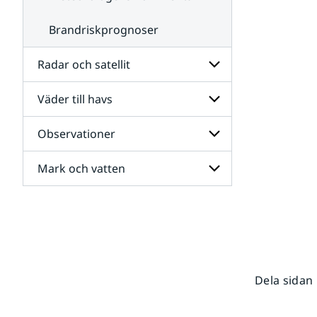
Brandriskprognoser
Radar och satellit
Väder till havs
Undersidor
för
Radar
Observationer
Undersidor
och
för
satellit
Väder
Mark och vatten
Undersidor
till
för
havs
Observationer
Undersidor
för
Mark
och
vatten
Dela sidan