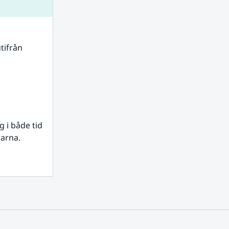
tifrån 
i både tid 
rarna.