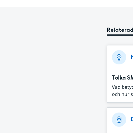
Relaterad
Tolka S
Vad bety
och hur s