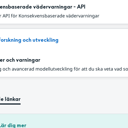
ensbaserade vädervarningar - API
r API för Konsekvensbaserade vädervarningar
Forskning och utveckling
er och varningar
 och avancerad modellutveckling för att du ska veta vad s
e länkar
Lär dig mer