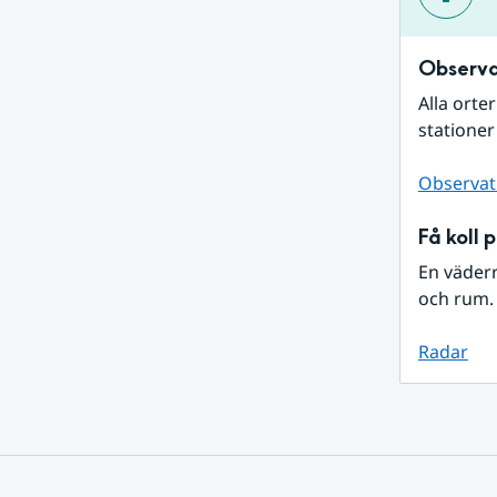
Observa
Alla orte
stationer
Observat
Få koll 
En väder
och rum. 
Radar