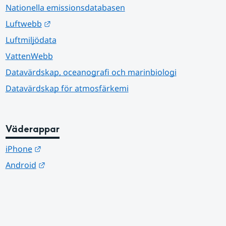
Nationella emissionsdatabasen
Länk till annan webbplats.
Luftwebb
Luftmiljödata
VattenWebb
Datavärdskap, oceanografi och marinbiologi
Datavärdskap för atmosfärkemi
Väderappar
Länk till annan webbplats.
iPhone
Länk till annan webbplats.
Android