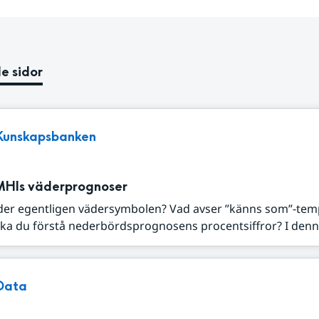
e sidor
Kunskapsbanken
MHIs väderprognoser
der egentligen vädersymbolen? Vad avser ”känns som”-tem
ka du förstå nederbördsprognosens procentsiffror? I denna
Data