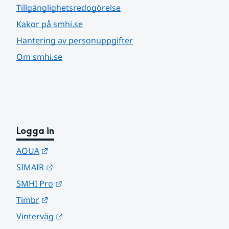
Tillgänglighetsredogörelse
Kakor på smhi.se
Hantering av personuppgifter
Om smhi.se
Logga in
Länk till annan webbplats.
AQUA
Länk till annan webbplats.
SIMAIR
Länk till annan webbplats.
SMHI Pro
Länk till annan webbplats.
Timbr
Länk till annan webbplats.
Vinterväg