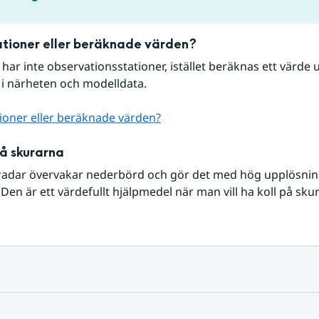
tioner eller beräknade värden?
r har inte observationsstationer, istället beräknas ett värde u
 i närheten och modelldata.
ioner eller beräknade värden?
på skurarna
radar övervakar nederbörd och gör det med hög upplösning 
Den är ett värdefullt hjälpmedel när man vill ha koll på sku