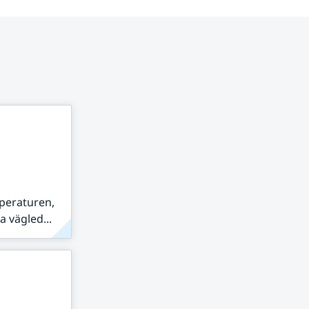
peraturen,
 vägled...