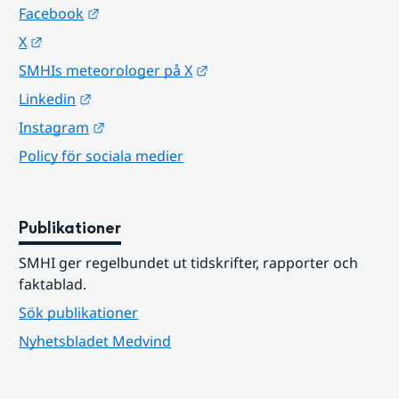
Länk till annan webbplats.
Facebook
Länk till annan webbplats.
X
Länk till annan webbplats.
SMHIs meteorologer på X
Länk till annan webbplats.
Linkedin
Länk till annan webbplats.
Instagram
Policy för sociala medier
Publikationer
SMHI ger regelbundet ut tidskrifter, rapporter och 
faktablad.
Sök publikationer
Nyhetsbladet Medvind