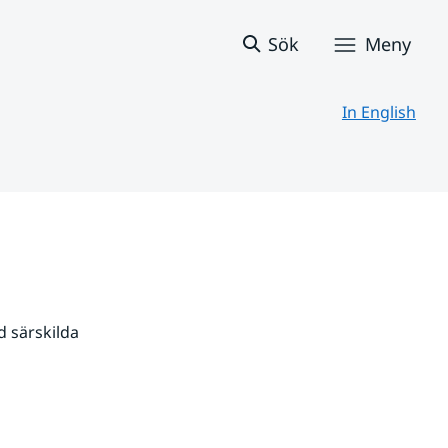
Sök
Meny
In English
 särskilda 