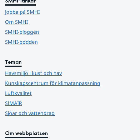
SMHI-länkar
Jobba på SMHI
Om SMHI
SMHI-bloggen
SMHI-podden
Teman
Havsmiljö i kust och hav
Kunskapscentrum för klimatanpassning
Luftkvalitet
SIMAIR
Sjöar och vattendrag
Om webbplatsen