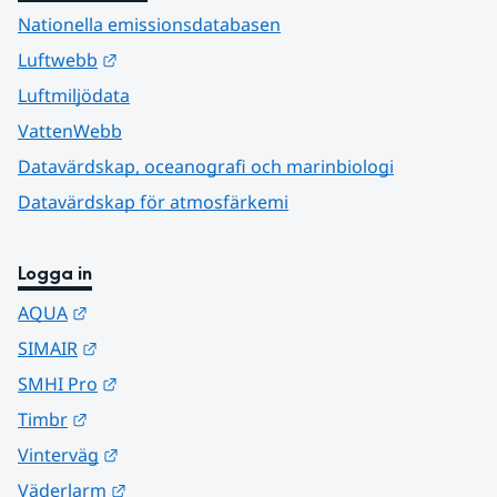
Nationella emissionsdatabasen
Länk till annan webbplats.
Luftwebb
Luftmiljödata
VattenWebb
Datavärdskap, oceanografi och marinbiologi
Datavärdskap för atmosfärkemi
Logga in
Länk till annan webbplats.
AQUA
Länk till annan webbplats.
SIMAIR
Länk till annan webbplats.
SMHI Pro
Länk till annan webbplats.
Timbr
Länk till annan webbplats.
Vinterväg
Länk till annan webbplats.
Väderlarm