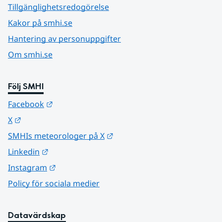
Tillgänglighetsredogörelse
Kakor på smhi.se
Hantering av personuppgifter
Om smhi.se
Följ SMHI
Länk till annan webbplats.
Facebook
Länk till annan webbplats.
X
Länk till annan webbplats.
SMHIs meteorologer på X
Länk till annan webbplats.
Linkedin
Länk till annan webbplats.
Instagram
Policy för sociala medier
Datavärdskap