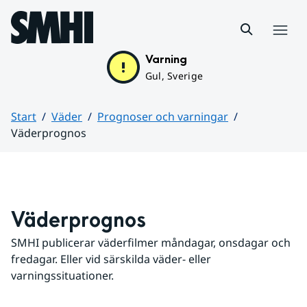
Hoppa till sidans innehåll
Meny
Varning
Gul, Sverige
Start
Väder
Prognoser och varningar
Väderprognos
Huvudinnehåll
Väderprognos
SMHI publicerar väderfilmer måndagar, onsdagar och 
fredagar. Eller vid särskilda väder- eller 
varningssituationer.