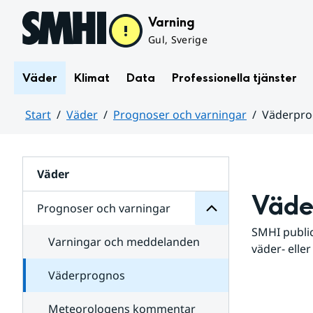
Hoppa till sidans innehåll
Varning
Gul, Sverige
Väder
Klimat
Data
Professionella tjänster
Start
Väder
Prognoser och varningar
Väderpr
varningar
och
Huvudinnehåll
Prognoser
för
Undersidor
Väder
Väde
Prognoser och varningar
SMHI public
Varningar och meddelanden
väder- eller
Väderprognos
Meteorologens kommentar