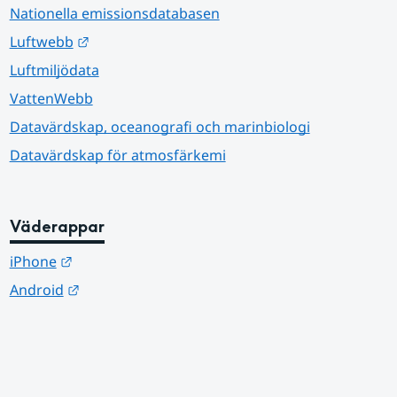
Nationella emissionsdatabasen
Länk till annan webbplats.
Luftwebb
Luftmiljödata
VattenWebb
Datavärdskap, oceanografi och marinbiologi
Datavärdskap för atmosfärkemi
Väderappar
Länk till annan webbplats.
iPhone
Länk till annan webbplats.
Android