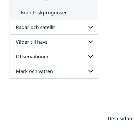
Brandriskprognoser
Radar och satellit
Väder till havs
Undersidor
för
Radar
Observationer
Undersidor
och
för
satellit
Väder
Mark och vatten
Undersidor
till
för
havs
Observationer
Undersidor
för
Mark
och
vatten
Dela sidan