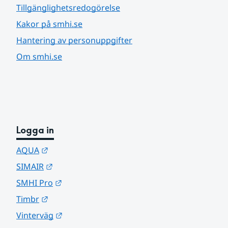
Tillgänglighetsredogörelse
Kakor på smhi.se
Hantering av personuppgifter
Om smhi.se
Logga in
Länk till annan webbplats.
AQUA
Länk till annan webbplats.
SIMAIR
Länk till annan webbplats.
SMHI Pro
Länk till annan webbplats.
Timbr
Länk till annan webbplats.
Vinterväg