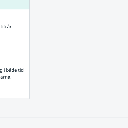
tifrån 
i både tid 
rarna.