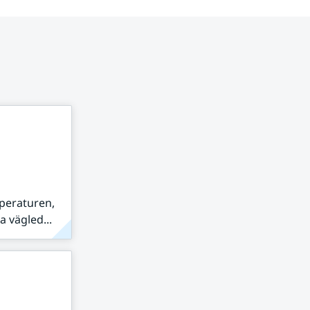
peraturen,
 vägled...