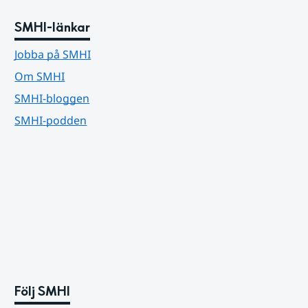
SMHI-länkar
Jobba på SMHI
Om SMHI
SMHI-bloggen
SMHI-podden
Följ SMHI