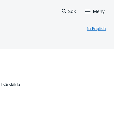
Sök
Meny
In English
 särskilda 