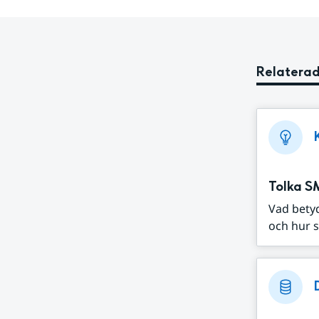
Relaterad
Tolka S
Vad bety
och hur s