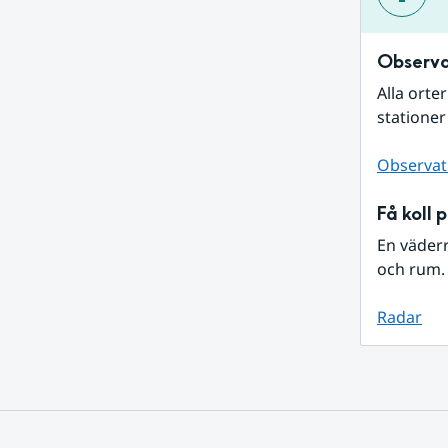
Observa
Alla orte
stationer
Observat
Få koll 
En väder
och rum. 
Radar