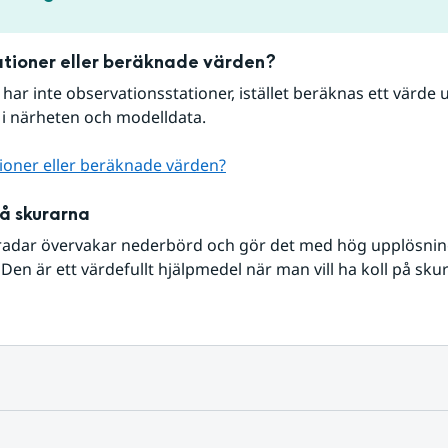
tioner eller beräknade värden?
r har inte observationsstationer, istället beräknas ett värde u
 i närheten och modelldata.
ioner eller beräknade värden?
på skurarna
radar övervakar nederbörd och gör det med hög upplösning 
Den är ett värdefullt hjälpmedel när man vill ha koll på sku