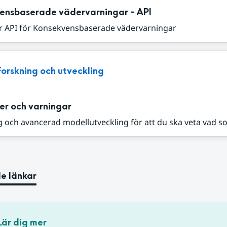
ensbaserade vädervarningar - API
r API för Konsekvensbaserade vädervarningar
Forskning och utveckling
er och varningar
 och avancerad modellutveckling för att du ska veta vad s
e länkar
Lär dig mer