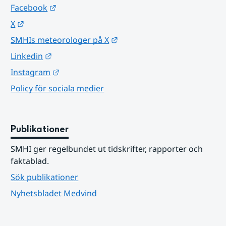
Länk till annan webbplats.
Facebook
Länk till annan webbplats.
X
Länk till annan webbplats.
SMHIs meteorologer på X
Länk till annan webbplats.
Linkedin
Länk till annan webbplats.
Instagram
Policy för sociala medier
Publikationer
SMHI ger regelbundet ut tidskrifter, rapporter och 
faktablad.
Sök publikationer
Nyhetsbladet Medvind