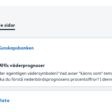
e sidor
Kunskapsbanken
MHIs väderprognoser
der egentligen vädersymbolen? Vad avser ”känns som”-tem
ka du förstå nederbördsprognosens procentsiffror? I denna
Data