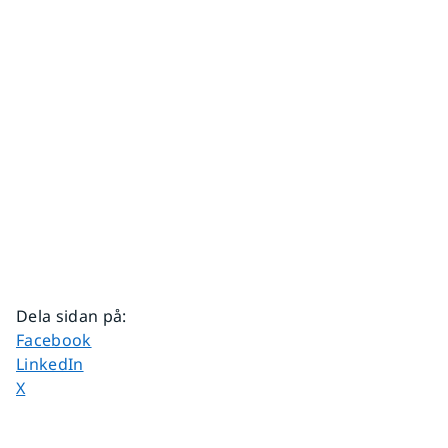
Dela sidan på
:
Dela sidan på
Facebook
Dela sidan på
LinkedIn
Dela sidan på
X