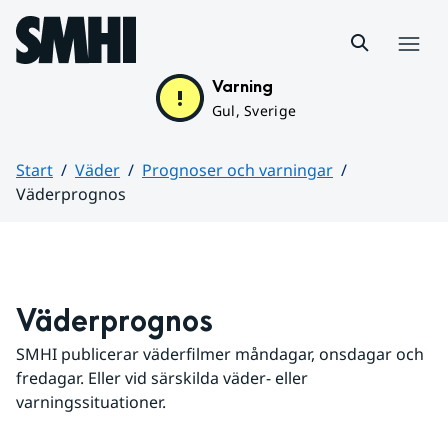
Hoppa till sidans innehåll
Meny
Varning
Gul, Sverige
Start
Väder
Prognoser och varningar
Väderprognos
Huvudinnehåll
Väderprognos
SMHI publicerar väderfilmer måndagar, onsdagar och 
fredagar. Eller vid särskilda väder- eller 
varningssituationer.