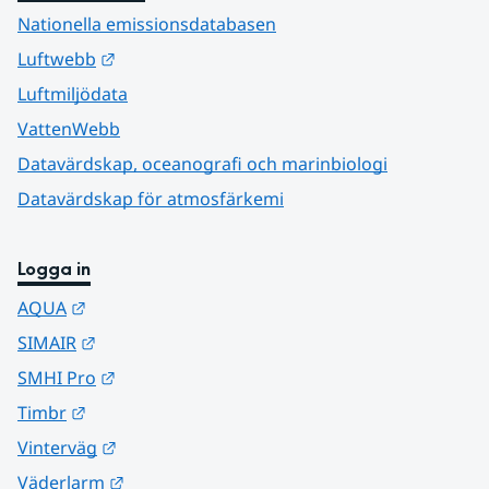
Nationella emissionsdatabasen
Länk till annan webbplats.
Luftwebb
Luftmiljödata
VattenWebb
Datavärdskap, oceanografi och marinbiologi
Datavärdskap för atmosfärkemi
Logga in
Länk till annan webbplats.
AQUA
Länk till annan webbplats.
SIMAIR
Länk till annan webbplats.
SMHI Pro
Länk till annan webbplats.
Timbr
Länk till annan webbplats.
Vinterväg
Länk till annan webbplats.
Väderlarm