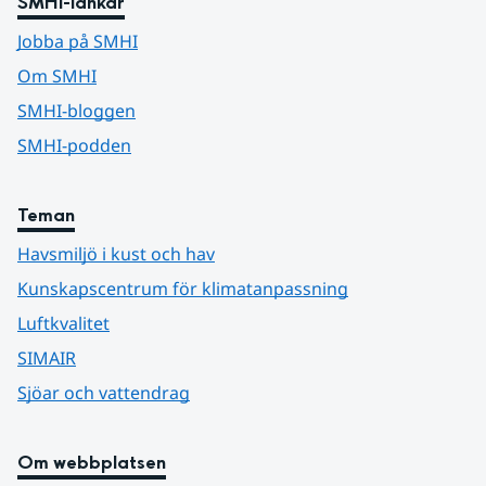
SMHI-länkar
Jobba på SMHI
Om SMHI
SMHI-bloggen
SMHI-podden
Teman
Havsmiljö i kust och hav
Kunskapscentrum för klimatanpassning
Luftkvalitet
SIMAIR
Sjöar och vattendrag
Om webbplatsen