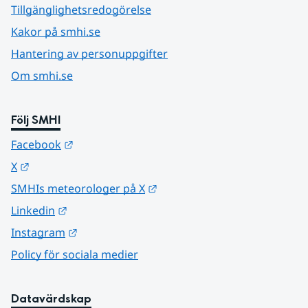
Tillgänglighetsredogörelse
Kakor på smhi.se
Hantering av personuppgifter
Om smhi.se
Följ SMHI
Länk till annan webbplats.
Facebook
Länk till annan webbplats.
X
Länk till annan webbplats.
SMHIs meteorologer på X
Länk till annan webbplats.
Linkedin
Länk till annan webbplats.
Instagram
Policy för sociala medier
Datavärdskap