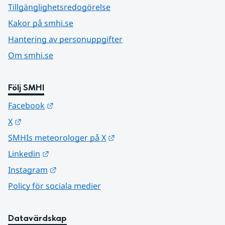
Tillgänglighetsredogörelse
Kakor på smhi.se
Hantering av personuppgifter
Om smhi.se
Följ SMHI
Länk till annan webbplats.
Facebook
Länk till annan webbplats.
X
Länk till annan webbplats.
SMHIs meteorologer på X
Länk till annan webbplats.
Linkedin
Länk till annan webbplats.
Instagram
Policy för sociala medier
Datavärdskap