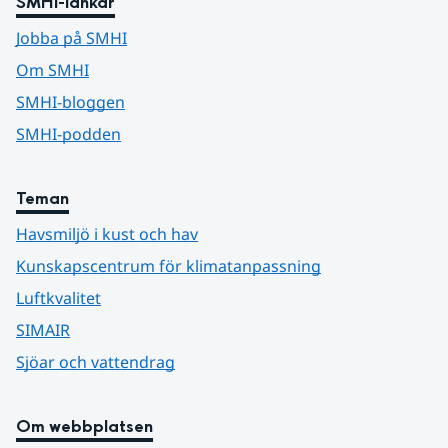
SMHI-länkar
Jobba på SMHI
Om SMHI
SMHI-bloggen
SMHI-podden
Teman
Havsmiljö i kust och hav
Kunskapscentrum för klimatanpassning
Luftkvalitet
SIMAIR
Sjöar och vattendrag
Om webbplatsen