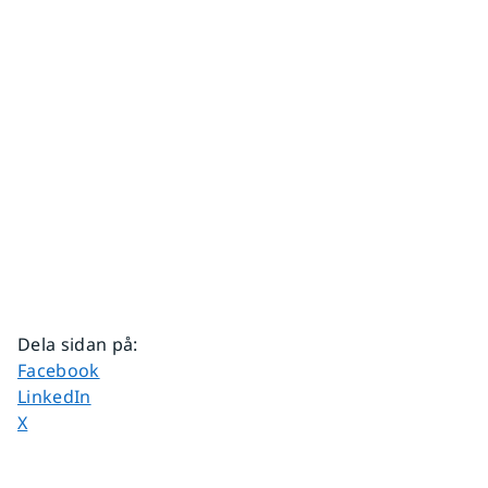
Dela sidan på
:
Dela sidan på
Facebook
Dela sidan på
LinkedIn
Dela sidan på
X