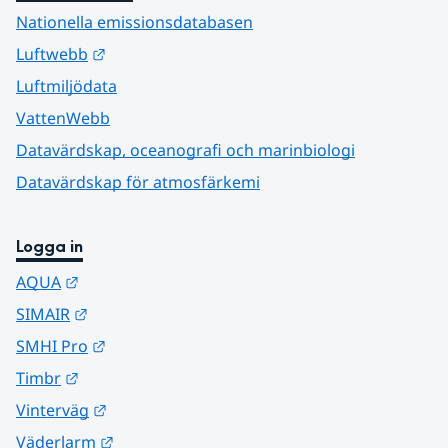
Nationella emissionsdatabasen
Länk till annan webbplats.
Luftwebb
Luftmiljödata
VattenWebb
Datavärdskap, oceanografi och marinbiologi
Datavärdskap för atmosfärkemi
Logga in
Länk till annan webbplats.
AQUA
Länk till annan webbplats.
SIMAIR
Länk till annan webbplats.
SMHI Pro
Länk till annan webbplats.
Timbr
Länk till annan webbplats.
Vinterväg
Länk till annan webbplats.
Väderlarm