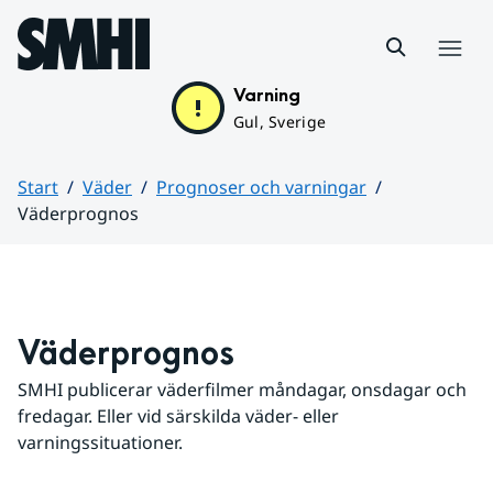
Hoppa till sidans innehåll
Meny
Varning
Gul, Sverige
Start
Väder
Prognoser och varningar
Väderprognos
Huvudinnehåll
Väderprognos
SMHI publicerar väderfilmer måndagar, onsdagar och 
fredagar. Eller vid särskilda väder- eller 
varningssituationer.