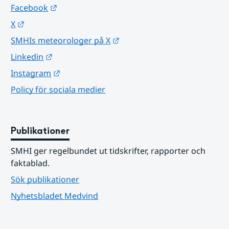
Länk till annan webbplats.
Facebook
Länk till annan webbplats.
X
Länk till annan webbplats.
SMHIs meteorologer på X
Länk till annan webbplats.
Linkedin
Länk till annan webbplats.
Instagram
Policy för sociala medier
Publikationer
SMHI ger regelbundet ut tidskrifter, rapporter och 
faktablad.
Sök publikationer
Nyhetsbladet Medvind