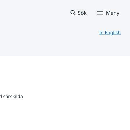
Sök
Meny
In English
 särskilda 