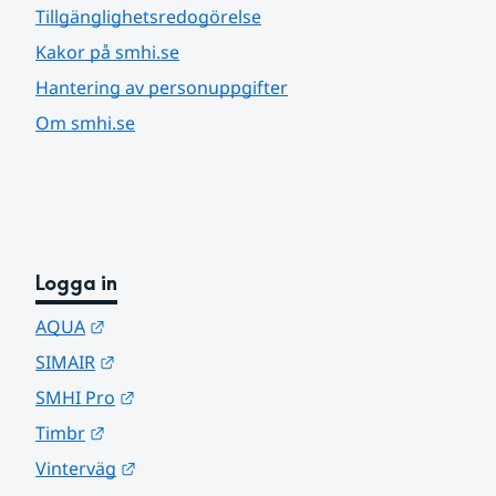
Tillgänglighetsredogörelse
Kakor på smhi.se
Hantering av personuppgifter
Om smhi.se
Logga in
Länk till annan webbplats.
AQUA
Länk till annan webbplats.
SIMAIR
Länk till annan webbplats.
SMHI Pro
Länk till annan webbplats.
Timbr
Länk till annan webbplats.
Vinterväg