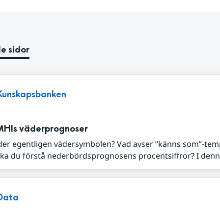
e sidor
Kunskapsbanken
MHIs väderprognoser
der egentligen vädersymbolen? Vad avser ”känns som”-tem
ka du förstå nederbördsprognosens procentsiffror? I denna
Data