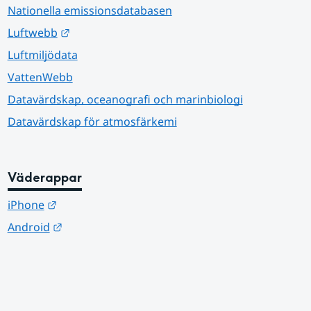
Nationella emissionsdatabasen
Länk till annan webbplats.
Luftwebb
Luftmiljödata
VattenWebb
Datavärdskap, oceanografi och marinbiologi
Datavärdskap för atmosfärkemi
Väderappar
Länk till annan webbplats.
iPhone
Länk till annan webbplats.
Android