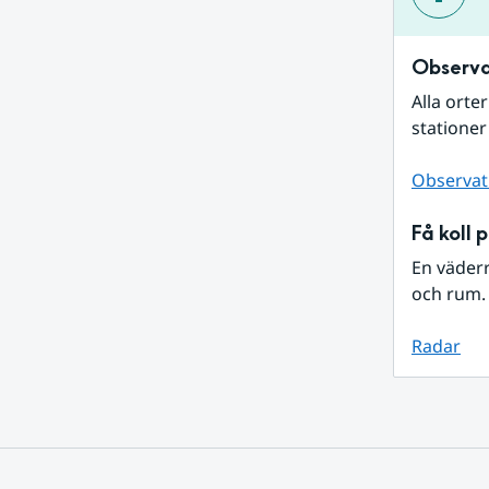
Observa
Alla orte
stationer
Observat
Få koll 
En väder
och rum. 
Radar