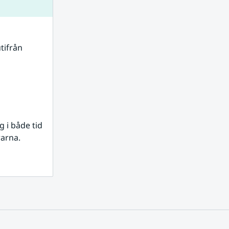
tifrån 
i både tid 
rarna.