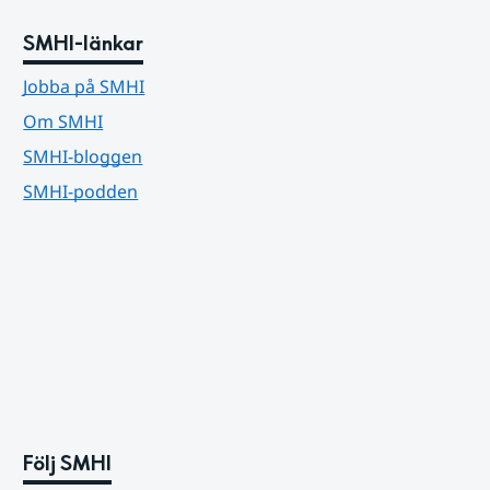
SMHI-länkar
Jobba på SMHI
Om SMHI
SMHI-bloggen
SMHI-podden
Följ SMHI