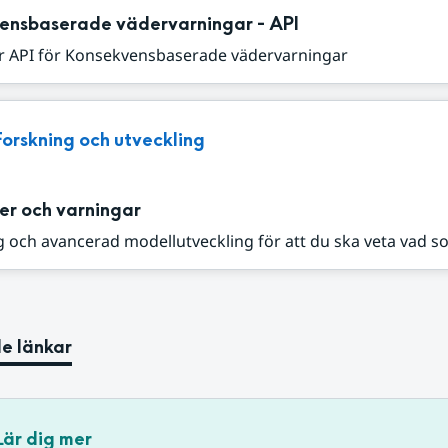
ensbaserade vädervarningar - API
r API för Konsekvensbaserade vädervarningar
Forskning och utveckling
er och varningar
 och avancerad modellutveckling för att du ska veta vad s
e länkar
Lär dig mer