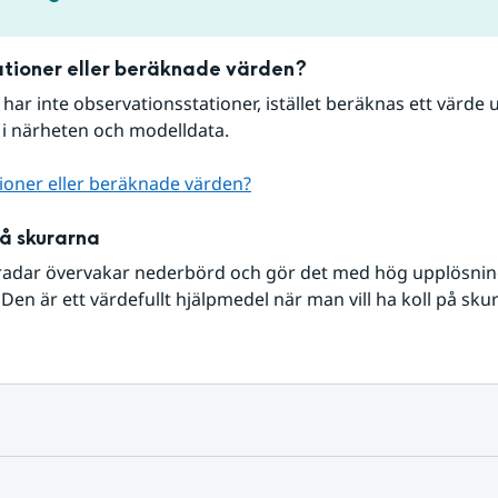
tioner eller beräknade värden?
r har inte observationsstationer, istället beräknas ett värde u
 i närheten och modelldata.
ioner eller beräknade värden?
på skurarna
radar övervakar nederbörd och gör det med hög upplösning 
Den är ett värdefullt hjälpmedel när man vill ha koll på sku