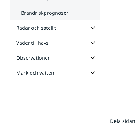
Brandriskprognoser
Radar och satellit
Väder till havs
Undersidor
för
Radar
Observationer
Undersidor
och
för
satellit
Väder
Mark och vatten
Undersidor
till
för
havs
Observationer
Undersidor
för
Mark
och
vatten
Dela sidan