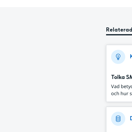
Relaterad
Tolka S
Vad bety
och hur s