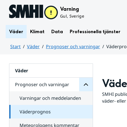
Hoppa till sidans innehåll
Varning
Gul, Sverige
Väder
Klimat
Data
Professionella tjänster
Start
Väder
Prognoser och varningar
Väderpr
varningar
och
Huvudinnehåll
Prognoser
för
Undersidor
Väder
Väde
Prognoser och varningar
SMHI public
Varningar och meddelanden
väder- eller
Väderprognos
Meteorologens kommentar