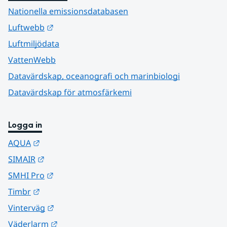
Nationella emissionsdatabasen
Länk till annan webbplats.
Luftwebb
Luftmiljödata
VattenWebb
Datavärdskap, oceanografi och marinbiologi
Datavärdskap för atmosfärkemi
Logga in
Länk till annan webbplats.
AQUA
Länk till annan webbplats.
SIMAIR
Länk till annan webbplats.
SMHI Pro
Länk till annan webbplats.
Timbr
Länk till annan webbplats.
Vinterväg
Länk till annan webbplats.
Väderlarm