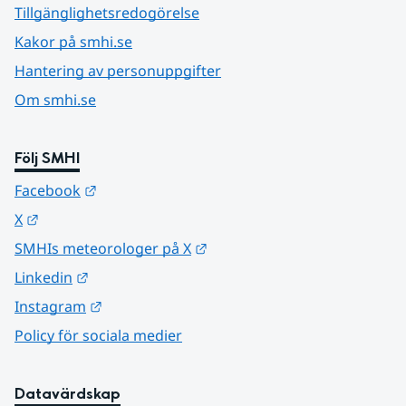
Tillgänglighetsredogörelse
Kakor på smhi.se
Hantering av personuppgifter
Om smhi.se
Följ SMHI
Länk till annan webbplats.
Facebook
Länk till annan webbplats.
X
Länk till annan webbplats.
SMHIs meteorologer på X
Länk till annan webbplats.
Linkedin
Länk till annan webbplats.
Instagram
Policy för sociala medier
Datavärdskap