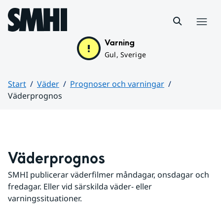
Hoppa till sidans innehåll
Meny
Varning
Gul, Sverige
Start
Väder
Prognoser och varningar
Väderprognos
Huvudinnehåll
Väderprognos
SMHI publicerar väderfilmer måndagar, onsdagar och 
fredagar. Eller vid särskilda väder- eller 
varningssituationer.