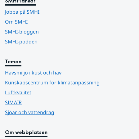
SMHI-länkar
Jobba på SMHI
Om SMHI
SMHI-bloggen
SMHI-podden
Teman
Havsmiljö i kust och hav
Kunskapscentrum för klimatanpassning
Luftkvalitet
SIMAIR
Sjöar och vattendrag
Om webbplatsen