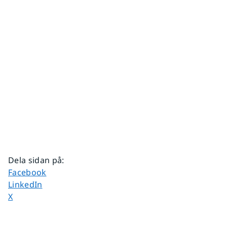
Dela sidan på
:
Dela sidan på
Facebook
Dela sidan på
LinkedIn
Dela sidan på
X