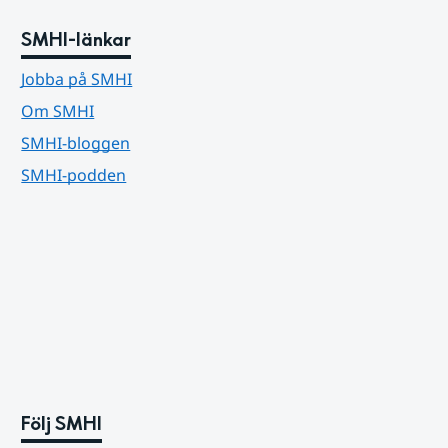
SMHI-länkar
Jobba på SMHI
Om SMHI
SMHI-bloggen
SMHI-podden
Följ SMHI