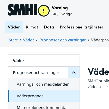
Hoppa till sidans innehåll
Varning
Gul, Sverige
Väder
Klimat
Data
Professionella tjänster
Start
Väder
Prognoser och varningar
Väderpr
varningar
och
Huvudinnehåll
Prognoser
för
Undersidor
Väder
Väde
Prognoser och varningar
SMHI public
Varningar och meddelanden
väder- eller
Väderprognos
Meteorologens kommentar