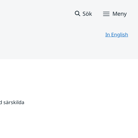
Sök
Meny
In English
 särskilda 