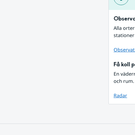
Observa
Alla orte
stationer
Observat
Få koll 
En väder
och rum. 
Radar