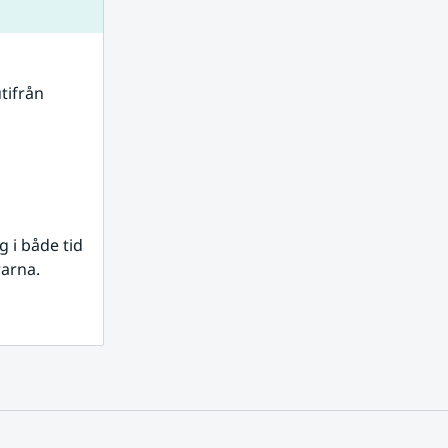
tifrån 
i både tid 
rarna.