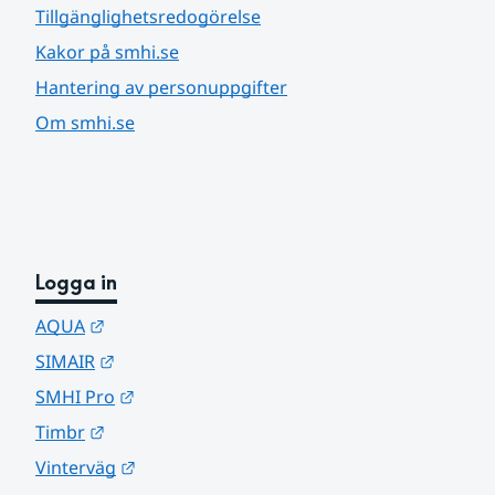
Tillgänglighetsredogörelse
Kakor på smhi.se
Hantering av personuppgifter
Om smhi.se
Logga in
Länk till annan webbplats.
AQUA
Länk till annan webbplats.
SIMAIR
Länk till annan webbplats.
SMHI Pro
Länk till annan webbplats.
Timbr
Länk till annan webbplats.
Vinterväg