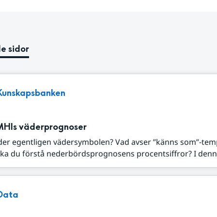
e sidor
Kunskapsbanken
MHIs väderprognoser
der egentligen vädersymbolen? Vad avser ”känns som”-tem
ka du förstå nederbördsprognosens procentsiffror? I denna
Data