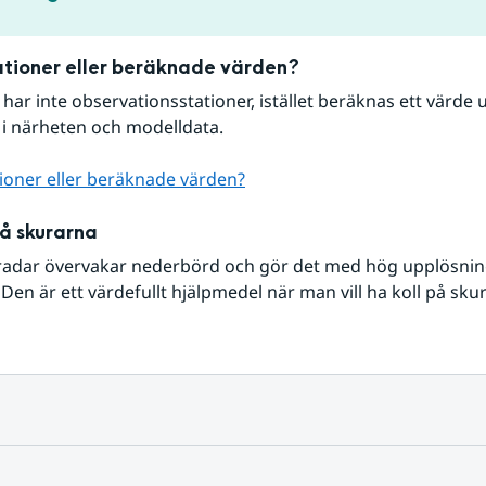
tioner eller beräknade värden?
r har inte observationsstationer, istället beräknas ett värde u
 i närheten och modelldata.
ioner eller beräknade värden?
på skurarna
radar övervakar nederbörd och gör det med hög upplösning 
Den är ett värdefullt hjälpmedel när man vill ha koll på sku