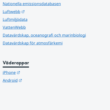
Nationella emissionsdatabasen
Länk till annan webbplats.
Luftwebb
Luftmiljödata
VattenWebb
Datavärdskap, oceanografi och marinbiologi
Datavärdskap för atmosfärkemi
Väderappar
Länk till annan webbplats.
iPhone
Länk till annan webbplats.
Android