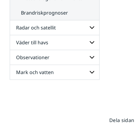
Brandriskprognoser
Radar och satellit
Väder till havs
Undersidor
för
Radar
Observationer
Undersidor
och
för
satellit
Väder
Mark och vatten
Undersidor
till
för
havs
Observationer
Undersidor
för
Mark
och
vatten
Dela sidan