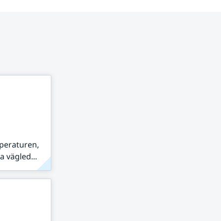
peraturen,
 vägled...