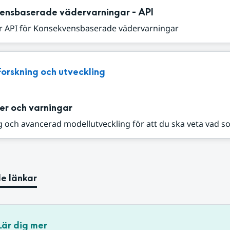
ensbaserade vädervarningar - API
r API för Konsekvensbaserade vädervarningar
Forskning och utveckling
er och varningar
 och avancerad modellutveckling för att du ska veta vad s
e länkar
Lär dig mer