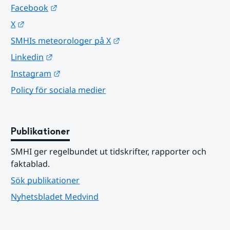
Länk till annan webbplats.
Facebook
Länk till annan webbplats.
X
Länk till annan webbplats.
SMHIs meteorologer på X
Länk till annan webbplats.
Linkedin
Länk till annan webbplats.
Instagram
Policy för sociala medier
Publikationer
SMHI ger regelbundet ut tidskrifter, rapporter och 
faktablad.
Sök publikationer
Nyhetsbladet Medvind