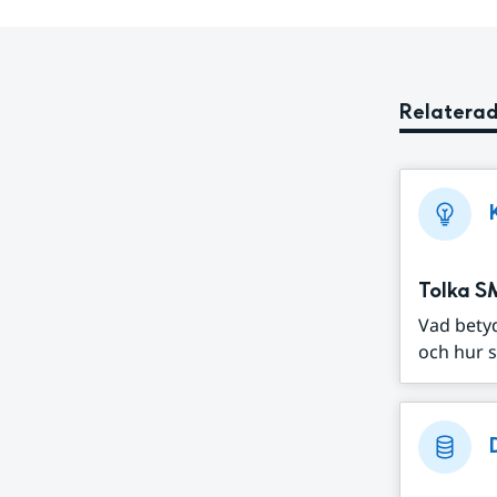
Relaterad
Tolka S
Vad bety
och hur s