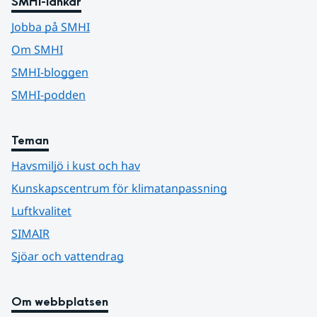
SMHI-länkar
Jobba på SMHI
Om SMHI
SMHI-bloggen
SMHI-podden
Teman
Havsmiljö i kust och hav
Kunskapscentrum för klimatanpassning
Luftkvalitet
SIMAIR
Sjöar och vattendrag
Om webbplatsen