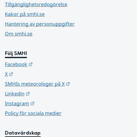
Tillgänglighetsredogörelse
Kakor på smhi.se
Hantering av personuppgifter
Om smhi.se
Följ SMHI
Länk till annan webbplats.
Facebook
Länk till annan webbplats.
X
Länk till annan webbplats.
SMHIs meteorologer på X
Länk till annan webbplats.
Linkedin
Länk till annan webbplats.
Instagram
Policy för sociala medier
Datavärdskap