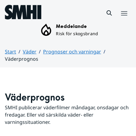
Hoppa till sidans innehåll
Meny
Meddelande
Risk för skogsbrand
Start
Väder
Prognoser och varningar
Väderprognos
Huvudinnehåll
Väderprognos
SMHI publicerar väderfilmer måndagar, onsdagar och 
fredagar. Eller vid särskilda väder- eller 
varningssituationer.