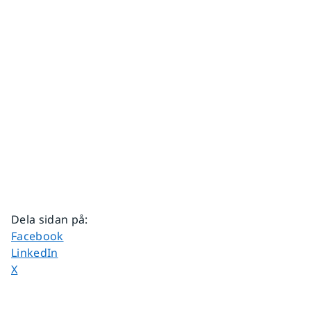
Dela sidan på
:
Dela sidan på
Facebook
Dela sidan på
LinkedIn
Dela sidan på
X