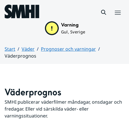
Hoppa till sidans innehåll
Meny
Varning
Gul, Sverige
Start
Väder
Prognoser och varningar
Väderprognos
Huvudinnehåll
Väderprognos
SMHI publicerar väderfilmer måndagar, onsdagar och 
fredagar. Eller vid särskilda väder- eller 
varningssituationer.