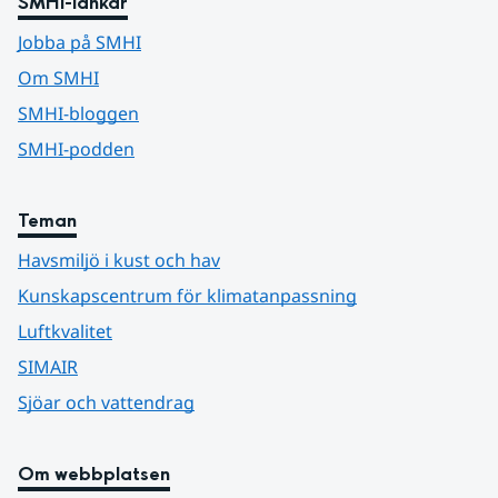
SMHI-länkar
Jobba på SMHI
Om SMHI
SMHI-bloggen
SMHI-podden
Teman
Havsmiljö i kust och hav
Kunskapscentrum för klimatanpassning
Luftkvalitet
SIMAIR
Sjöar och vattendrag
Om webbplatsen