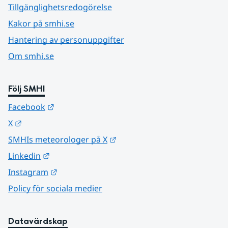
Tillgänglighetsredogörelse
Kakor på smhi.se
Hantering av personuppgifter
Om smhi.se
Följ SMHI
Länk till annan webbplats.
Facebook
Länk till annan webbplats.
X
Länk till annan webbplats.
SMHIs meteorologer på X
Länk till annan webbplats.
Linkedin
Länk till annan webbplats.
Instagram
Policy för sociala medier
Datavärdskap