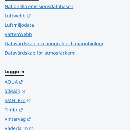
Nationella emissionsdatabasen
Länk till annan webbplats.
Luftwebb
Luftmiljödata
VattenWebb
Datavärdskap, oceanografi och marinbiologi
Datavärdskap för atmosfärkemi
Logga in
Länk till annan webbplats.
AQUA
Länk till annan webbplats.
SIMAIR
Länk till annan webbplats.
SMHI Pro
Länk till annan webbplats.
Timbr
Länk till annan webbplats.
Vinterväg
Länk till annan webbplats.
Väderlarm