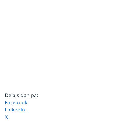
Dela sidan på
:
Dela sidan på
Facebook
Dela sidan på
LinkedIn
Dela sidan på
X