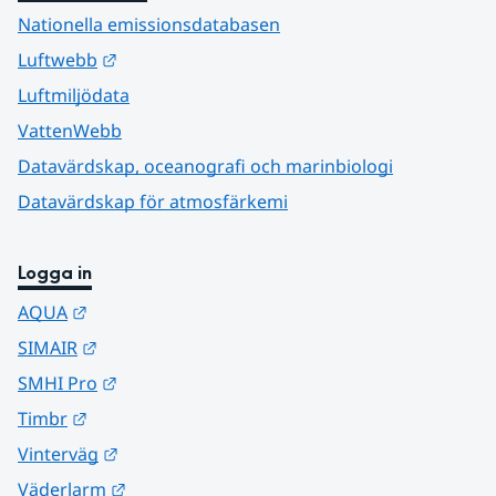
Nationella emissionsdatabasen
Länk till annan webbplats.
Luftwebb
Luftmiljödata
VattenWebb
Datavärdskap, oceanografi och marinbiologi
Datavärdskap för atmosfärkemi
Logga in
Länk till annan webbplats.
AQUA
Länk till annan webbplats.
SIMAIR
Länk till annan webbplats.
SMHI Pro
Länk till annan webbplats.
Timbr
Länk till annan webbplats.
Vinterväg
Länk till annan webbplats.
Väderlarm