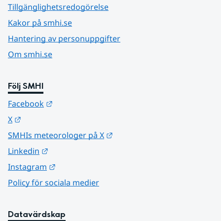
Tillgänglighetsredogörelse
Kakor på smhi.se
Hantering av personuppgifter
Om smhi.se
Följ SMHI
Länk till annan webbplats.
Facebook
Länk till annan webbplats.
X
Länk till annan webbplats.
SMHIs meteorologer på X
Länk till annan webbplats.
Linkedin
Länk till annan webbplats.
Instagram
Policy för sociala medier
Datavärdskap