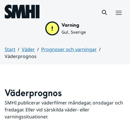
Hoppa till sidans innehåll
Meny
Varning
Gul, Sverige
Start
Väder
Prognoser och varningar
Väderprognos
Huvudinnehåll
Väderprognos
SMHI publicerar väderfilmer måndagar, onsdagar och 
fredagar. Eller vid särskilda väder- eller 
varningssituationer.