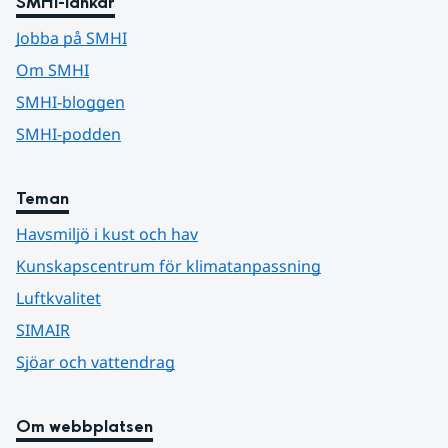
SMHI-länkar
Jobba på SMHI
Om SMHI
SMHI-bloggen
SMHI-podden
Teman
Havsmiljö i kust och hav
Kunskapscentrum för klimatanpassning
Luftkvalitet
SIMAIR
Sjöar och vattendrag
Om webbplatsen