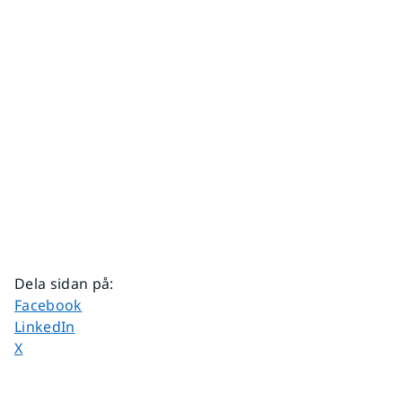
Dela sidan på
:
Dela sidan på
Facebook
Dela sidan på
LinkedIn
Dela sidan på
X