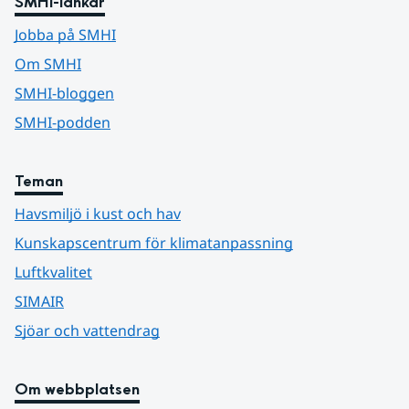
SMHI-länkar
Jobba på SMHI
Om SMHI
SMHI-bloggen
SMHI-podden
Teman
Havsmiljö i kust och hav
Kunskapscentrum för klimatanpassning
Luftkvalitet
SIMAIR
Sjöar och vattendrag
Om webbplatsen