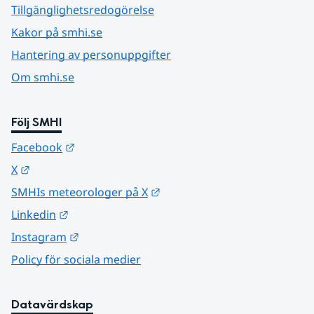
Tillgänglighetsredogörelse
Kakor på smhi.se
Hantering av personuppgifter
Om smhi.se
Följ SMHI
Länk till annan webbplats.
Facebook
Länk till annan webbplats.
X
Länk till annan webbplats.
SMHIs meteorologer på X
Länk till annan webbplats.
Linkedin
Länk till annan webbplats.
Instagram
Policy för sociala medier
Datavärdskap