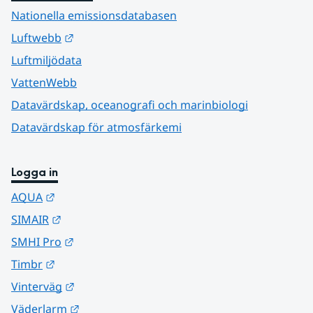
Nationella emissionsdatabasen
Länk till annan webbplats.
Luftwebb
Luftmiljödata
VattenWebb
Datavärdskap, oceanografi och marinbiologi
Datavärdskap för atmosfärkemi
Logga in
Länk till annan webbplats.
AQUA
Länk till annan webbplats.
SIMAIR
Länk till annan webbplats.
SMHI Pro
Länk till annan webbplats.
Timbr
Länk till annan webbplats.
Vinterväg
Länk till annan webbplats.
Väderlarm