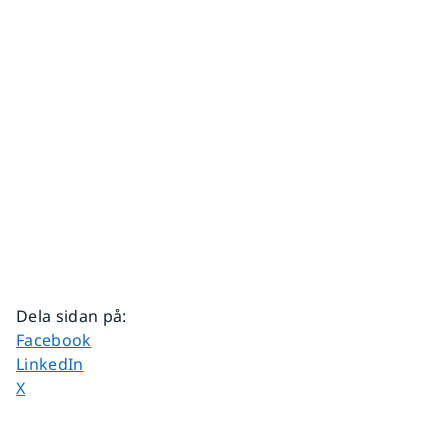
Dela sidan på
:
Dela sidan på
Facebook
Dela sidan på
LinkedIn
Dela sidan på
X