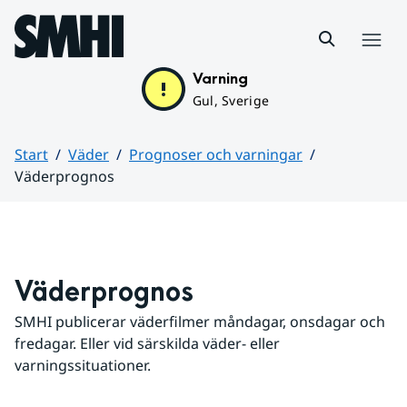
Hoppa till sidans innehåll
Meny
Varning
Gul, Sverige
Start
Väder
Prognoser och varningar
Väderprognos
Huvudinnehåll
Väderprognos
SMHI publicerar väderfilmer måndagar, onsdagar och 
fredagar. Eller vid särskilda väder- eller 
varningssituationer.