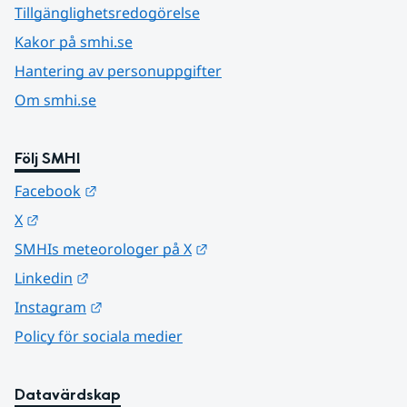
Tillgänglighetsredogörelse
Kakor på smhi.se
Hantering av personuppgifter
Om smhi.se
Följ SMHI
Länk till annan webbplats.
Facebook
Länk till annan webbplats.
X
Länk till annan webbplats.
SMHIs meteorologer på X
Länk till annan webbplats.
Linkedin
Länk till annan webbplats.
Instagram
Policy för sociala medier
Datavärdskap