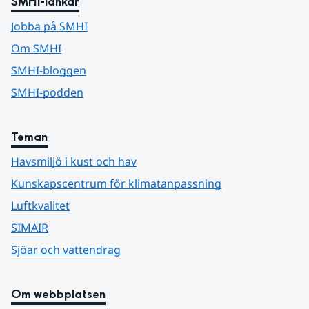
SMHI-länkar
Jobba på SMHI
Om SMHI
SMHI-bloggen
SMHI-podden
Teman
Havsmiljö i kust och hav
Kunskapscentrum för klimatanpassning
Luftkvalitet
SIMAIR
Sjöar och vattendrag
Om webbplatsen