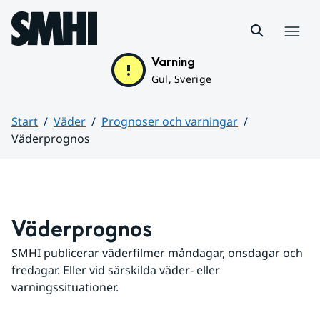
Hoppa till sidans innehåll
Meny
Varning
Gul, Sverige
Start
Väder
Prognoser och varningar
Väderprognos
Huvudinnehåll
Väderprognos
SMHI publicerar väderfilmer måndagar, onsdagar och 
fredagar. Eller vid särskilda väder- eller 
varningssituationer.