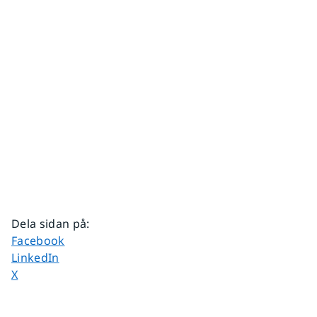
Dela sidan på
:
Dela sidan på
Facebook
Dela sidan på
LinkedIn
Dela sidan på
X