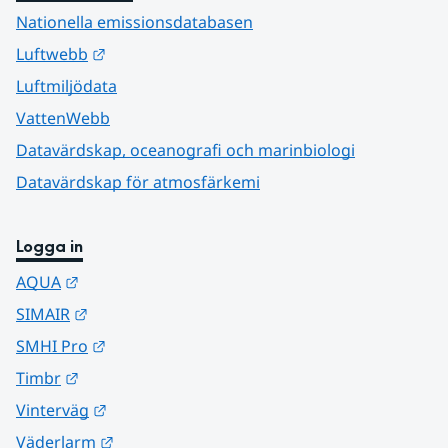
Nationella emissionsdatabasen
Länk till annan webbplats.
Luftwebb
Luftmiljödata
VattenWebb
Datavärdskap, oceanografi och marinbiologi
Datavärdskap för atmosfärkemi
Logga in
Länk till annan webbplats.
AQUA
Länk till annan webbplats.
SIMAIR
Länk till annan webbplats.
SMHI Pro
Länk till annan webbplats.
Timbr
Länk till annan webbplats.
Vinterväg
Länk till annan webbplats.
Väderlarm