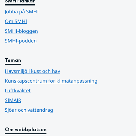
SMHI-länkar
Jobba på SMHI
Om SMHI
SMHI-bloggen
SMHI-podden
Teman
Havsmiljö i kust och hav
Kunskapscentrum för klimatanpassning
Luftkvalitet
SIMAIR
Sjöar och vattendrag
Om webbplatsen