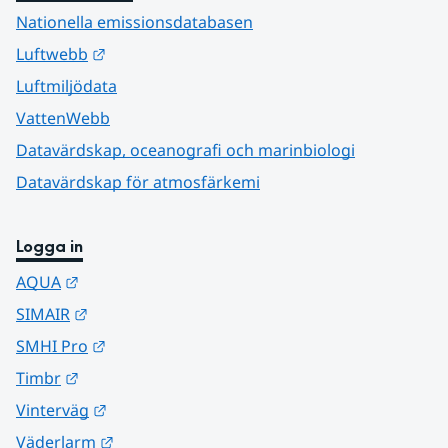
Nationella emissionsdatabasen
Länk till annan webbplats.
Luftwebb
Luftmiljödata
VattenWebb
Datavärdskap, oceanografi och marinbiologi
Datavärdskap för atmosfärkemi
Logga in
Länk till annan webbplats.
AQUA
Länk till annan webbplats.
SIMAIR
Länk till annan webbplats.
SMHI Pro
Länk till annan webbplats.
Timbr
Länk till annan webbplats.
Vinterväg
Länk till annan webbplats.
Väderlarm