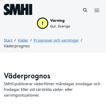
Hoppa till sidans innehåll
Meny
Varning
Gul, Sverige
Start
Väder
Prognoser och varningar
Väderprognos
Huvudinnehåll
Väderprognos
SMHI publicerar väderfilmer måndagar, onsdagar och 
fredagar. Eller vid särskilda väder- eller 
varningssituationer.