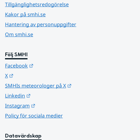
Tillgänglighetsredogörelse
Kakor på smhi.se
Hantering av personuppgifter
Om smhi.se
Följ SMHI
Länk till annan webbplats.
Facebook
Länk till annan webbplats.
X
Länk till annan webbplats.
SMHIs meteorologer på X
Länk till annan webbplats.
Linkedin
Länk till annan webbplats.
Instagram
Policy för sociala medier
Datavärdskap