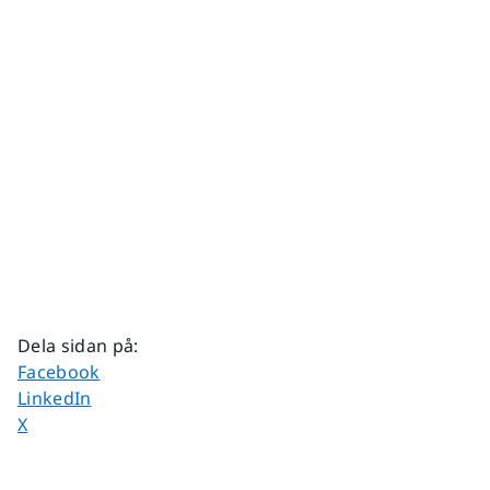
Dela sidan på
:
Dela sidan på
Facebook
Dela sidan på
LinkedIn
Dela sidan på
X