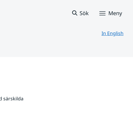
Sök
Meny
In English
 särskilda 