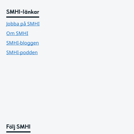
SMHI-länkar
Jobba på SMHI
Om SMHI
SMHI-bloggen
SMHI-podden
Följ SMHI