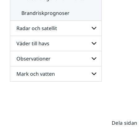
Brandriskprognoser
Radar och satellit
Väder till havs
Undersidor
för
Radar
Observationer
Undersidor
och
för
satellit
Väder
Mark och vatten
Undersidor
till
för
havs
Observationer
Undersidor
för
Mark
och
vatten
Dela sidan