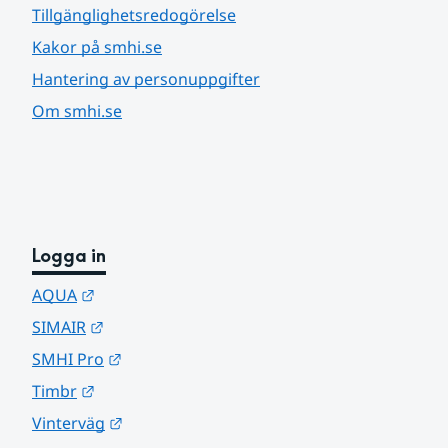
Tillgänglighetsredogörelse
Kakor på smhi.se
Hantering av personuppgifter
Om smhi.se
Logga in
Länk till annan webbplats.
AQUA
Länk till annan webbplats.
SIMAIR
Länk till annan webbplats.
SMHI Pro
Länk till annan webbplats.
Timbr
Länk till annan webbplats.
Vinterväg