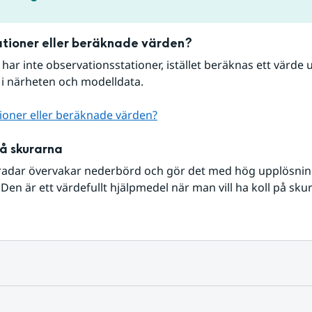
tioner eller beräknade värden?
r har inte observationsstationer, istället beräknas ett värde u
 i närheten och modelldata.
ioner eller beräknade värden?
på skurarna
radar övervakar nederbörd och gör det med hög upplösning 
Den är ett värdefullt hjälpmedel när man vill ha koll på sku