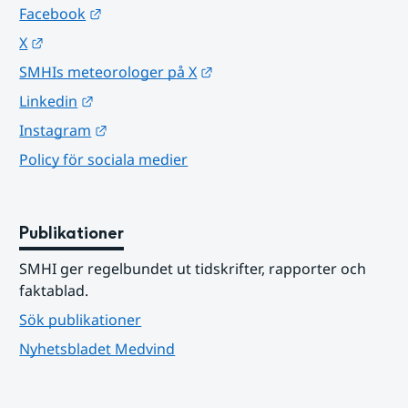
Länk till annan webbplats.
Facebook
Länk till annan webbplats.
X
Länk till annan webbplats.
SMHIs meteorologer på X
Länk till annan webbplats.
Linkedin
Länk till annan webbplats.
Instagram
Policy för sociala medier
Publikationer
SMHI ger regelbundet ut tidskrifter, rapporter och 
faktablad.
Sök publikationer
Nyhetsbladet Medvind