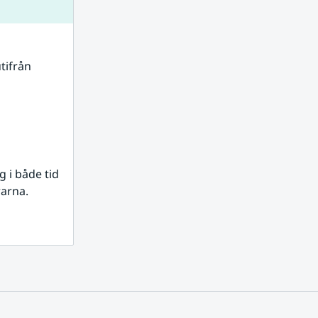
tifrån 
i både tid 
rarna.