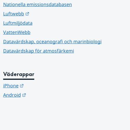
Nationella emissionsdatabasen
Länk till annan webbplats.
Luftwebb
Luftmiljödata
VattenWebb
Datavärdskap, oceanografi och marinbiologi
Datavärdskap för atmosfärkemi
Väderappar
Länk till annan webbplats.
iPhone
Länk till annan webbplats.
Android