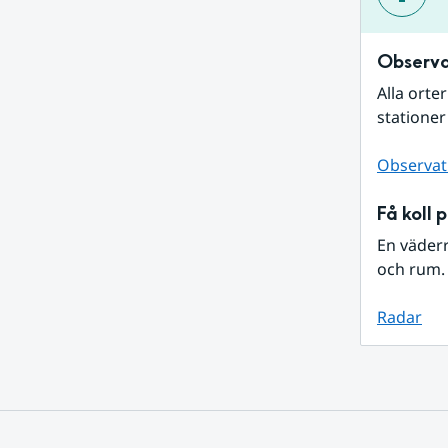
Observa
Alla orte
stationer
Observat
Få koll 
En väder
och rum. 
Radar