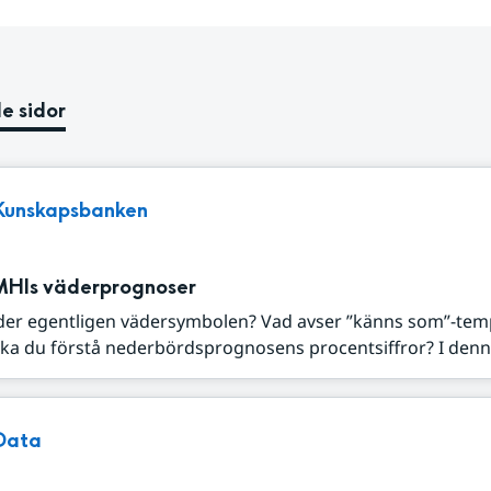
e sidor
Kunskapsbanken
MHIs väderprognoser
der egentligen vädersymbolen? Vad avser ”känns som”-tem
ka du förstå nederbördsprognosens procentsiffror? I denna
Data