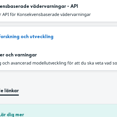
ensbaserade vädervarningar - API
r API för Konsekvensbaserade vädervarningar
Forskning och utveckling
er och varningar
 och avancerad modellutveckling för att du ska veta vad s
e länkar
Lär dig mer