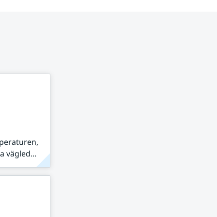
peraturen,
 vägled...