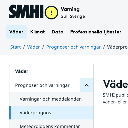
Hoppa till sidans innehåll
Varning
Gul, Sverige
Väder
Klimat
Data
Professionella tjänster
Start
Väder
Prognoser och varningar
Väderpr
varningar
och
Huvudinnehåll
Prognoser
för
Undersidor
Väder
Väde
Prognoser och varningar
SMHI public
Varningar och meddelanden
väder- eller
Väderprognos
Meteorologens kommentar