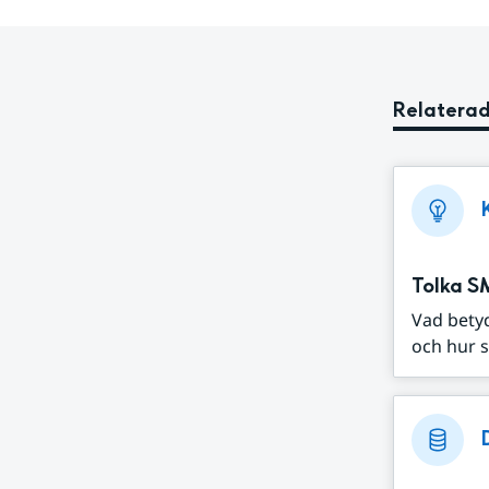
Relaterad
Tolka S
Vad bety
och hur s