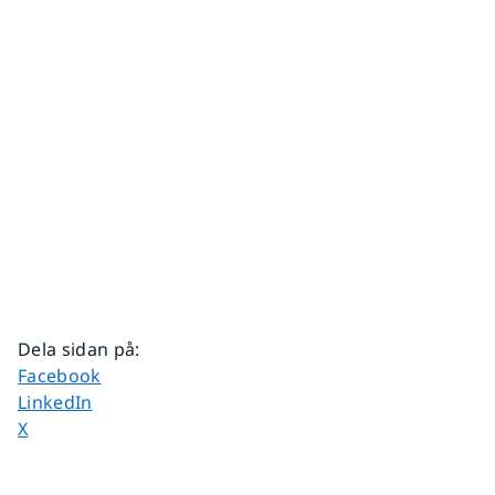
Dela sidan på
:
Dela sidan på
Facebook
Dela sidan på
LinkedIn
Dela sidan på
X