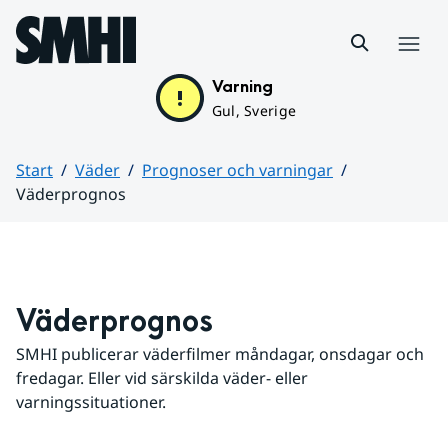
Hoppa till sidans innehåll
Meny
Varning
Gul, Sverige
Start
Väder
Prognoser och varningar
Väderprognos
Huvudinnehåll
Väderprognos
SMHI publicerar väderfilmer måndagar, onsdagar och 
fredagar. Eller vid särskilda väder- eller 
varningssituationer.