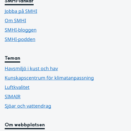
SMHI-länkar
Jobba på SMHI
Om SMHI
SMHI-bloggen
SMHI-podden
Teman
Havsmiljö i kust och hav
Kunskapscentrum för klimatanpassning
Luftkvalitet
SIMAIR
Sjöar och vattendrag
Om webbplatsen