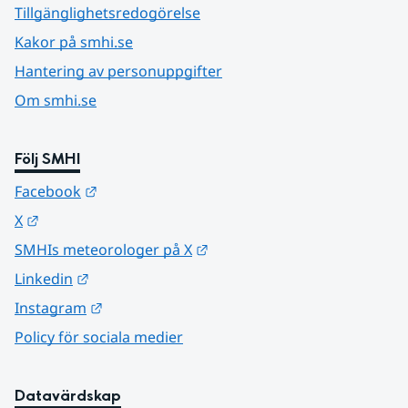
Tillgänglighetsredogörelse
Kakor på smhi.se
Hantering av personuppgifter
Om smhi.se
Följ SMHI
Länk till annan webbplats.
Facebook
Länk till annan webbplats.
X
Länk till annan webbplats.
SMHIs meteorologer på X
Länk till annan webbplats.
Linkedin
Länk till annan webbplats.
Instagram
Policy för sociala medier
Datavärdskap