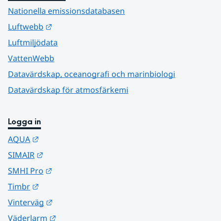
Nationella emissionsdatabasen
Länk till annan webbplats.
Luftwebb
Luftmiljödata
VattenWebb
Datavärdskap, oceanografi och marinbiologi
Datavärdskap för atmosfärkemi
Logga in
Länk till annan webbplats.
AQUA
Länk till annan webbplats.
SIMAIR
Länk till annan webbplats.
SMHI Pro
Länk till annan webbplats.
Timbr
Länk till annan webbplats.
Vinterväg
Länk till annan webbplats.
Väderlarm