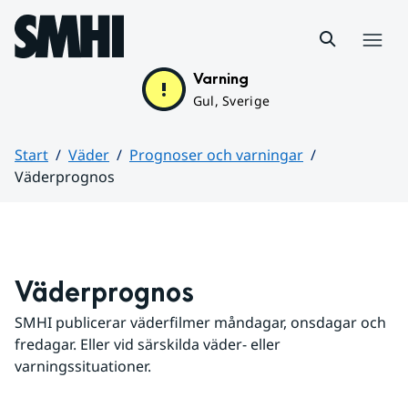
Hoppa till sidans innehåll
Meny
Varning
Gul, Sverige
Start
Väder
Prognoser och varningar
Väderprognos
Huvudinnehåll
Väderprognos
SMHI publicerar väderfilmer måndagar, onsdagar och 
fredagar. Eller vid särskilda väder- eller 
varningssituationer.