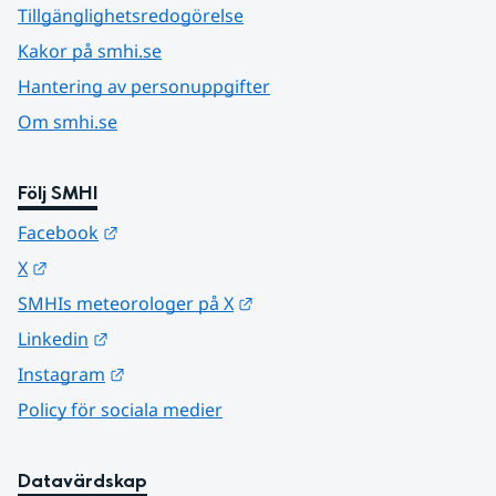
Tillgänglighetsredogörelse
Kakor på smhi.se
Hantering av personuppgifter
Om smhi.se
Följ SMHI
Länk till annan webbplats.
Facebook
Länk till annan webbplats.
X
Länk till annan webbplats.
SMHIs meteorologer på X
Länk till annan webbplats.
Linkedin
Länk till annan webbplats.
Instagram
Policy för sociala medier
Datavärdskap