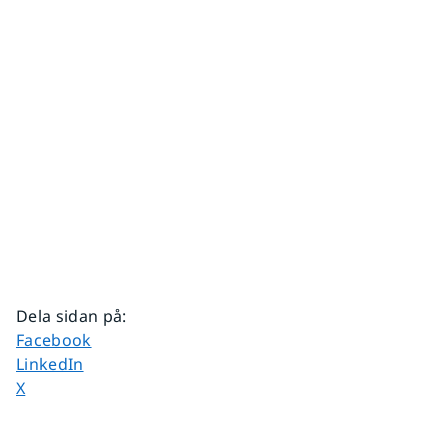
Dela sidan på
:
Dela sidan på
Facebook
Dela sidan på
LinkedIn
Dela sidan på
X