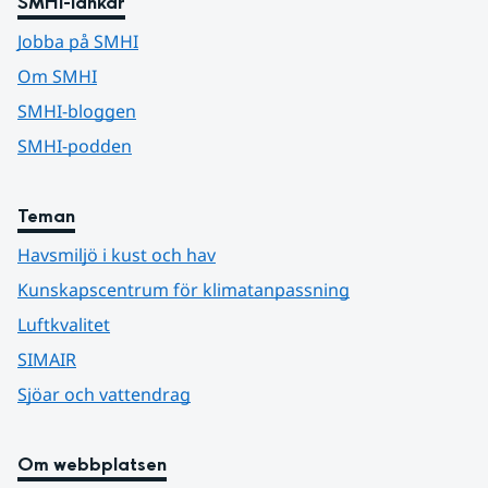
SMHI-länkar
Jobba på SMHI
Om SMHI
SMHI-bloggen
SMHI-podden
Teman
Havsmiljö i kust och hav
Kunskapscentrum för klimatanpassning
Luftkvalitet
SIMAIR
Sjöar och vattendrag
Om webbplatsen