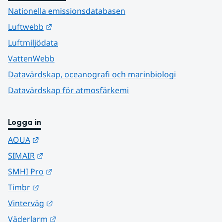
Nationella emissionsdatabasen
Länk till annan webbplats.
Luftwebb
Luftmiljödata
VattenWebb
Datavärdskap, oceanografi och marinbiologi
Datavärdskap för atmosfärkemi
Logga in
Länk till annan webbplats.
AQUA
Länk till annan webbplats.
SIMAIR
Länk till annan webbplats.
SMHI Pro
Länk till annan webbplats.
Timbr
Länk till annan webbplats.
Vinterväg
Länk till annan webbplats.
Väderlarm