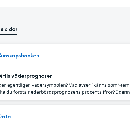
e sidor
Kunskapsbanken
MHIs väderprognoser
der egentligen vädersymbolen? Vad avser ”känns som”-tem
ka du förstå nederbördsprognosens procentsiffror? I denna
Data