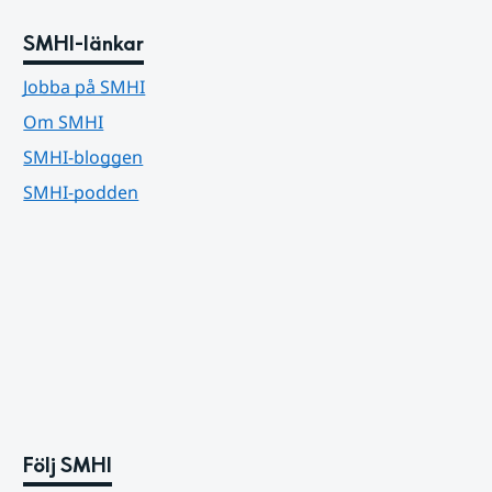
SMHI-länkar
Jobba på SMHI
Om SMHI
SMHI-bloggen
SMHI-podden
Följ SMHI