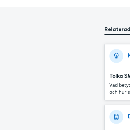
Relaterad
Tolka S
Vad bety
och hur s