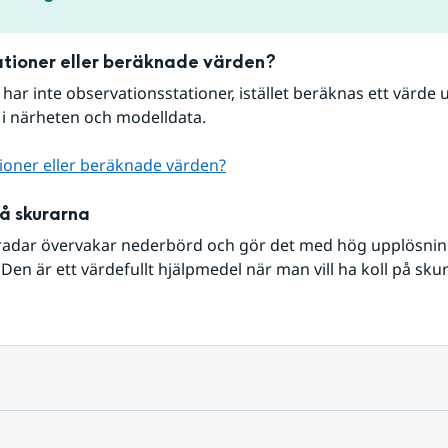
tioner eller beräknade värden?
r har inte observationsstationer, istället beräknas ett värde u
 i närheten och modelldata.
ioner eller beräknade värden?
på skurarna
radar övervakar nederbörd och gör det med hög upplösning 
Den är ett värdefullt hjälpmedel när man vill ha koll på sku