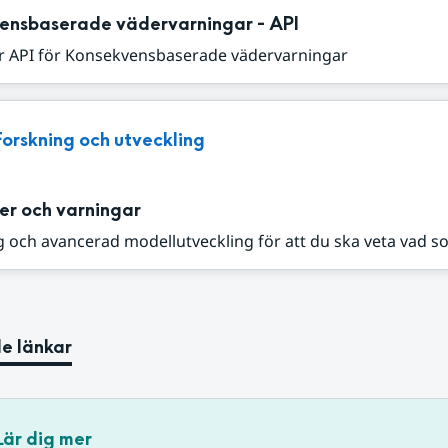
ensbaserade vädervarningar - API
r API för Konsekvensbaserade vädervarningar
Forskning och utveckling
er och varningar
 och avancerad modellutveckling för att du ska veta vad s
e länkar
Lär dig mer