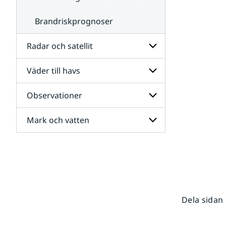
Brandriskprognoser
Radar och satellit
Väder till havs
Undersidor
för
Radar
Observationer
Undersidor
och
för
satellit
Väder
Mark och vatten
Undersidor
till
för
havs
Observationer
Undersidor
för
Mark
och
vatten
Dela sidan