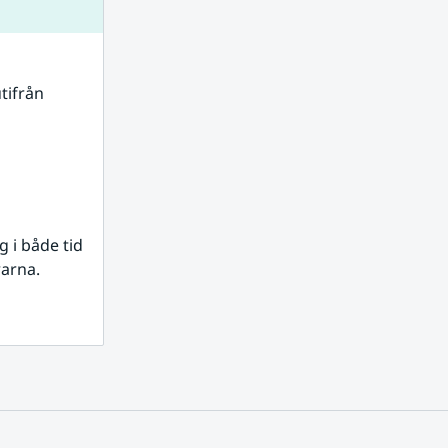
tifrån 
i både tid 
rarna.