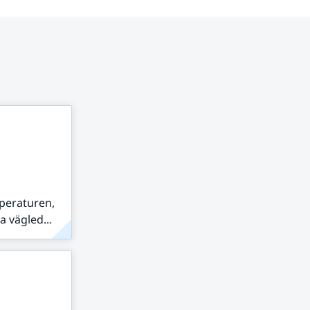
peraturen,
 vägled...