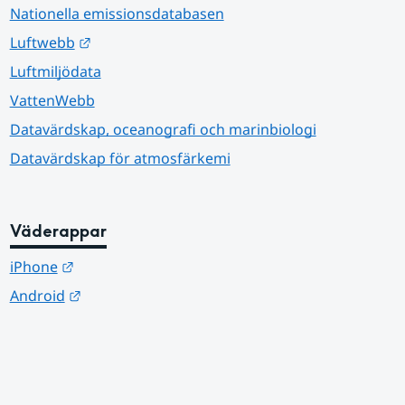
Nationella emissionsdatabasen
Länk till annan webbplats.
Luftwebb
Luftmiljödata
VattenWebb
Datavärdskap, oceanografi och marinbiologi
Datavärdskap för atmosfärkemi
Väderappar
Länk till annan webbplats.
iPhone
Länk till annan webbplats.
Android