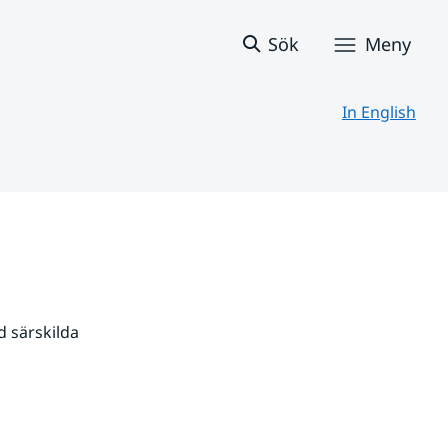
Sök
Meny
In English
 särskilda 