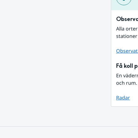
Observa
Alla orte
stationer
Observat
Få koll 
En väder
och rum. 
Radar