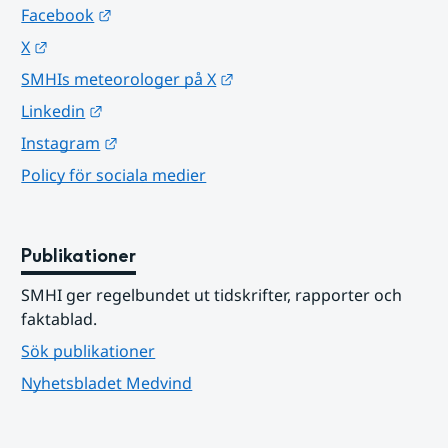
Länk till annan webbplats.
Facebook
Länk till annan webbplats.
X
Länk till annan webbplats.
SMHIs meteorologer på X
Länk till annan webbplats.
Linkedin
Länk till annan webbplats.
Instagram
Policy för sociala medier
Publikationer
SMHI ger regelbundet ut tidskrifter, rapporter och 
faktablad.
Sök publikationer
Nyhetsbladet Medvind