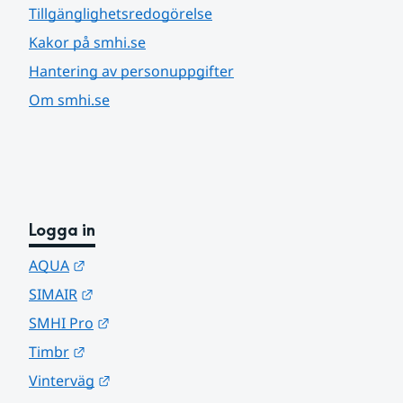
Tillgänglighetsredogörelse
Kakor på smhi.se
Hantering av personuppgifter
Om smhi.se
Logga in
Länk till annan webbplats.
AQUA
Länk till annan webbplats.
SIMAIR
Länk till annan webbplats.
SMHI Pro
Länk till annan webbplats.
Timbr
Länk till annan webbplats.
Vinterväg