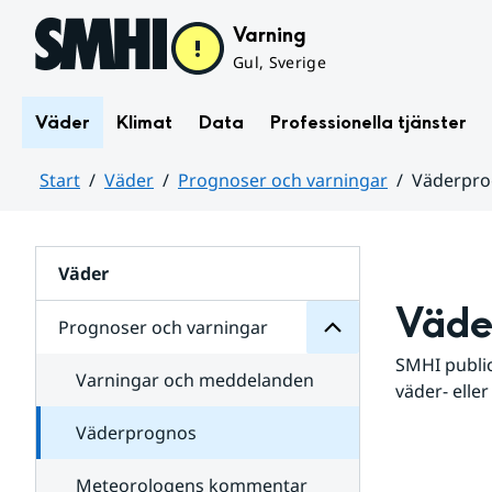
Hoppa till sidans innehåll
Varning
Gul, Sverige
Väder
Klimat
Data
Professionella tjänster
Start
Väder
Prognoser och varningar
Väderpr
varningar
och
Huvudinnehåll
Prognoser
för
Undersidor
Väder
Väde
Prognoser och varningar
SMHI public
Varningar och meddelanden
väder- eller
Väderprognos
Meteorologens kommentar