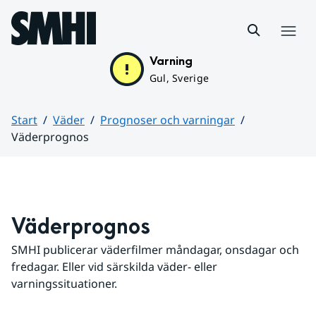
Hoppa till sidans innehåll
Meny
Varning
Gul, Sverige
Start
Väder
Prognoser och varningar
Väderprognos
Huvudinnehåll
Väderprognos
SMHI publicerar väderfilmer måndagar, onsdagar och 
fredagar. Eller vid särskilda väder- eller 
varningssituationer.