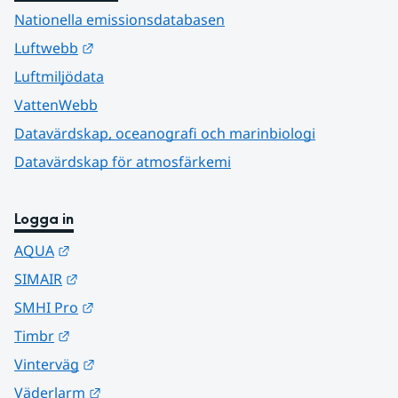
Nationella emissionsdatabasen
Länk till annan webbplats.
Luftwebb
Luftmiljödata
VattenWebb
Datavärdskap, oceanografi och marinbiologi
Datavärdskap för atmosfärkemi
Logga in
Länk till annan webbplats.
AQUA
Länk till annan webbplats.
SIMAIR
Länk till annan webbplats.
SMHI Pro
Länk till annan webbplats.
Timbr
Länk till annan webbplats.
Vinterväg
Länk till annan webbplats.
Väderlarm