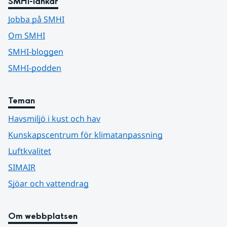
SMHI-länkar
Jobba på SMHI
Om SMHI
SMHI-bloggen
SMHI-podden
Teman
Havsmiljö i kust och hav
Kunskapscentrum för klimatanpassning
Luftkvalitet
SIMAIR
Sjöar och vattendrag
Om webbplatsen