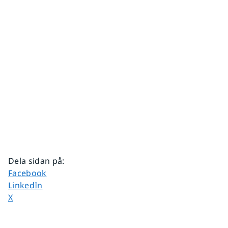
Dela sidan på
:
Dela sidan på
Facebook
Dela sidan på
LinkedIn
Dela sidan på
X