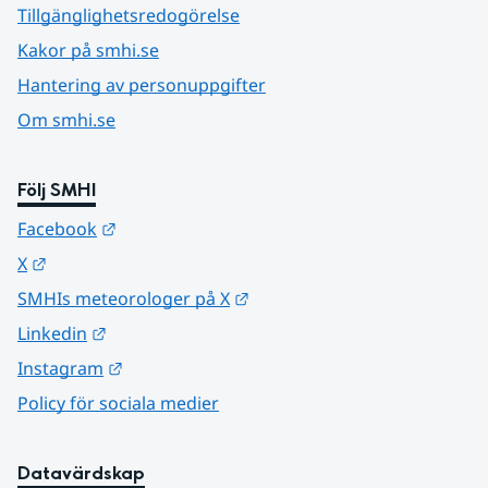
Tillgänglighetsredogörelse
Kakor på smhi.se
Hantering av personuppgifter
Om smhi.se
Följ SMHI
Länk till annan webbplats.
Facebook
Länk till annan webbplats.
X
Länk till annan webbplats.
SMHIs meteorologer på X
Länk till annan webbplats.
Linkedin
Länk till annan webbplats.
Instagram
Policy för sociala medier
Datavärdskap