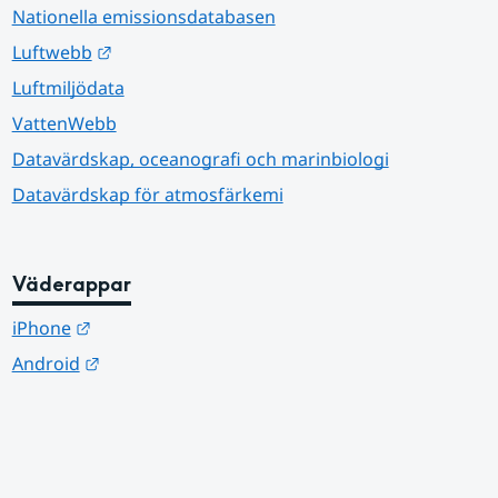
Nationella emissionsdatabasen
Länk till annan webbplats.
Luftwebb
Luftmiljödata
VattenWebb
Datavärdskap, oceanografi och marinbiologi
Datavärdskap för atmosfärkemi
Väderappar
Länk till annan webbplats.
iPhone
Länk till annan webbplats.
Android