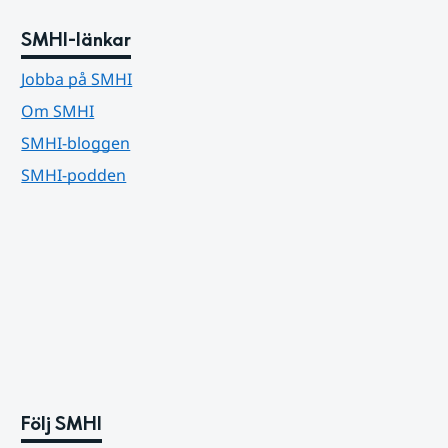
SMHI-länkar
Jobba på SMHI
Om SMHI
SMHI-bloggen
SMHI-podden
Följ SMHI