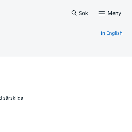
Sök
Meny
In English
 särskilda 