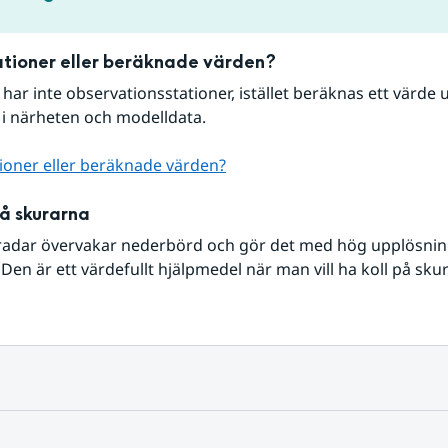
tioner eller beräknade värden?
r har inte observationsstationer, istället beräknas ett värde u
 i närheten och modelldata.
ioner eller beräknade värden?
på skurarna
radar övervakar nederbörd och gör det med hög upplösning 
Den är ett värdefullt hjälpmedel när man vill ha koll på sku