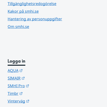
Tillgänglighetsredogörelse
Kakor på smhi.se
Hantering av personuppgifter
Om smhi.se
Logga in
Länk till annan webbplats.
AQUA
Länk till annan webbplats.
SIMAIR
Länk till annan webbplats.
SMHI Pro
Länk till annan webbplats.
Timbr
Länk till annan webbplats.
Vinterväg