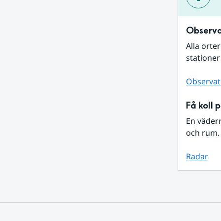
Observa
Alla orte
stationer
Observat
Få koll 
En väder
och rum. 
Radar