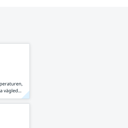
peraturen,
 vägled...