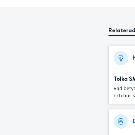
Relaterad
Tolka S
Vad bety
och hur s