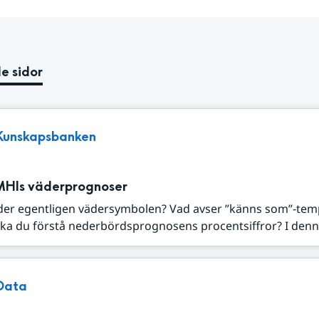
e sidor
Kunskapsbanken
MHIs väderprognoser
der egentligen vädersymbolen? Vad avser ”känns som”-tem
ka du förstå nederbördsprognosens procentsiffror? I denna
Data