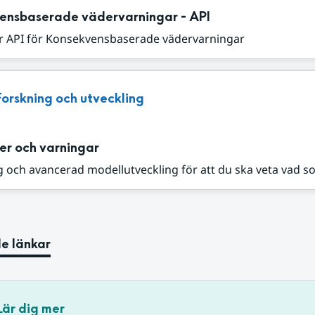
ensbaserade vädervarningar - API
r API för Konsekvensbaserade vädervarningar
Forskning och utveckling
er och varningar
 och avancerad modellutveckling för att du ska veta vad s
e länkar
Lär dig mer