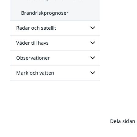
Brandriskprognoser
Radar och satellit
Väder till havs
Undersidor
för
Radar
Observationer
Undersidor
och
för
satellit
Väder
Mark och vatten
Undersidor
till
för
havs
Observationer
Undersidor
för
Mark
och
vatten
Dela sidan