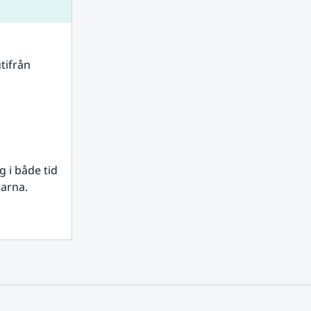
tifrån 
i både tid 
rarna.